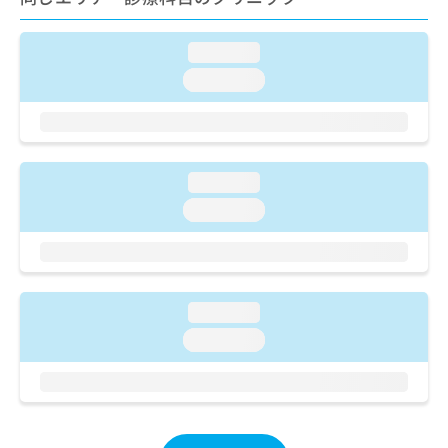
ご了
ら
み
承く
は
ださ
こ
loading...
無
い。
ち
料
loading...
ら
情
報
拡
掲
充
載
の
情
loading...
お
報
loading...
申
の
し
修
込
正
み
は
は
こ
loading...
こ
ち
ち
ら
loading...
ら
そ
の
他
の