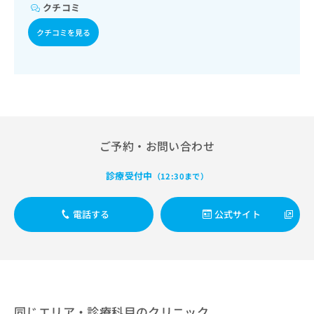
出
稿
クリ
クチコミ
資
稿
ニッ
の
料
クナ
の
クチコミを見る
お
の
ビサ
お
問
ご
イト
問
い
請
への
い
合
お問
求
合
合せ
わ
は
フォ
わ
せ
こ
ーム
せ
は
ち
とな
は
こ
ら
りま
こ
ご予約・お問い合わせ
ち
す。
ち
ら
クリ
無
ら
ニッ
診療受付中
（12:30まで）
料
クの
資
情
予
料
報
約・
電話する
公式サイト
の
症状
拡
のご
ご
充
相談
請
の
など
求
お
はで
は
申
きま
こ
せん
し
ので
ち
込
同じエリア・診療科目のクリニック