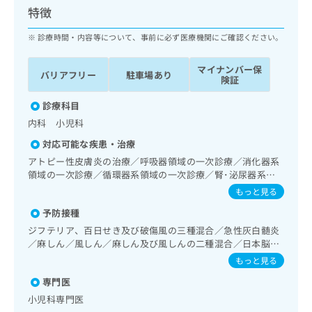
ッ
は
特徴
ク
こ
ナ
診療時間・内容等について、事前に必ず医療機関にご確認ください。
ち
ビ
ら
に
マイナンバー保
バリアフリー
駐車場あり
関
険証
広
す
広
告
る
診療科目
告
代
お
出
内科 小児科
理
問
稿
対応可能な疾患・治療
店
い
の
合
の
アトピー性皮膚炎の治療／呼吸器領域の一次診療／消化器系
お
わ
領域の一次診療／循環器系領域の一次診療／腎･泌尿器系領
方
問
域の一次診療／内分泌･代謝･栄養領域の一次診療／血液・免
せ
い
は
もっと見る
疫系領域の一次診療／小児領域の一次診療／小児循環器疾患
は
合
こ
予防接種
／小児呼吸器疾患／小児腎疾患／小児神経疾患／小児アレル
こ
わ
ち
ギー疾患／小児血液疾患／乳幼児の育児相談／夜尿症の治療
ち
ジフテリア、百日せき及び破傷風の三種混合／急性灰白髄炎
せ
ら
／麻しん／風しん／麻しん及び風しんの二種混合／日本脳炎
ら
は
／破傷風／結核／Hib感染症／小児の肺炎球菌感染症／ヒト
こ
もっと見る
パピローマウイルス感染症／水痘／インフルエンザ／成人の
こち
ち
広
専門医
らは
肺炎球菌感染症／おたふくかぜ／A型肝炎／B型肝炎／ロタウ
広
ら
告
マイ
イルス感染症／髄膜炎菌感染症
小児科専門医
告
出
ナビ