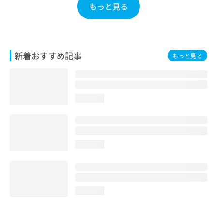
もっと見る
お
問
い
合
わ
新着おすすめ記事
せ
もっと見る
は
こ
ち
ら
loading...
loading...
loading...