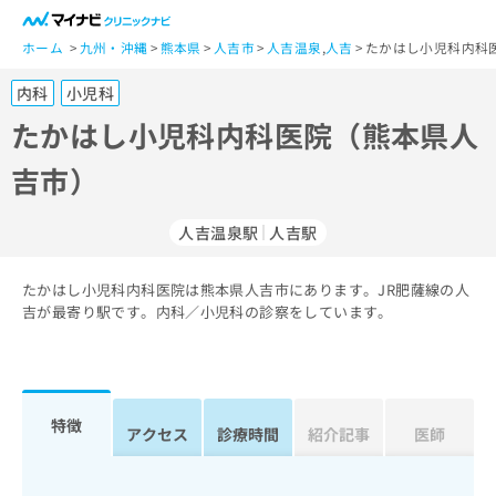
一
般
ホーム
九州・沖縄
熊本県
人吉市
人吉温泉
,
人吉
たかはし小児科内科
ユ
内科
小児科
ー
ザ
たかはし小児科内科医院（熊本県人
ー
吉市）
の
方
は
人吉温泉駅
人吉駅
こ
ち
たかはし小児科内科医院は熊本県人吉市にあります。JR肥薩線の人
ら
吉が最寄り駅です。内科／小児科の診察をしています。
医
マ
療
イ
関
ナ
係
ビ
特徴
アクセス
診療時間
紹介記事
医師
者
ク
の
リ
方
ニ