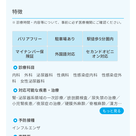
ッ
は
ク
こ
特徴
ナ
ち
ビ
診療時間・内容等について、事前に必ず医療機関にご確認ください。
ら
に
関
広
バリアフリー
駐車場あり
駅徒歩5分圏内
す
広
告
る
告
代
マイナンバー保
セカンドオピニ
お
出
外国語対応
険証
オン対応
理
問
稿
店
い
の
診療科目
合
の
お
内科 外科 泌尿器科 性病科 性感染症内科 性感染症外
わ
方
問
科 女性泌尿器科
せ
い
は
は
合
対応可能な疾患・治療
こ
こ
わ
ち
腎･泌尿器系領域の一次診療／膀胱鏡検査／尿失禁の治療／
ち
せ
小児腎疾患／夜尿症の治療／硬膜外麻酔／脊椎麻酔／漢方薬
ら
ら
は
の処方
もっと見る
こ
こち
ち
予防接種
広
らは
広
ら
告
インフルエンザ
マイ
告
出
ナビ