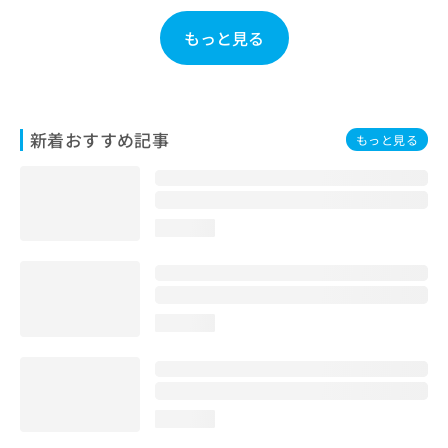
お
問
もっと見る
い
合
わ
せ
は
新着おすすめ記事
もっと見る
こ
ち
ら
loading...
loading...
loading...