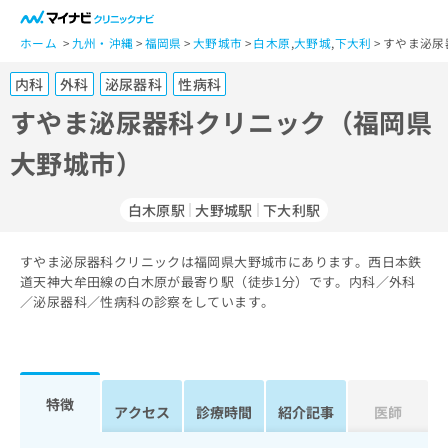
一
般
ホーム
九州・沖縄
福岡県
大野城市
白木原
,
大野城
,
下大利
すやま泌尿
ユ
内科
外科
泌尿器科
性病科
ー
ザ
すやま泌尿器科クリニック（福岡県
ー
大野城市）
の
方
は
白木原駅
大野城駅
下大利駅
こ
ち
すやま泌尿器科クリニックは福岡県大野城市にあります。西日本鉄
ら
道天神大牟田線の白木原が最寄り駅（徒歩1分）です。内科／外科
／泌尿器科／性病科の診察をしています。
医
マ
療
イ
関
ナ
係
ビ
者
ク
特徴
アクセス
診療時間
紹介記事
医師
の
リ
方
ニ