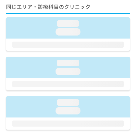
ご了
ら
み
同じエリア・診療科目のクリニック
承く
は
ださ
こ
無
い。
ち
料
loading...
ら
情
loading...
報
拡
掲
充
載
の
情
お
報
loading...
申
の
し
loading...
修
込
正
み
は
は
こ
こ
ち
ち
ら
loading...
ら
loading...
そ
の
他
の