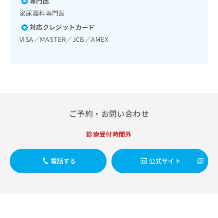
専門医
出
稿
クリ
資
稿
ニッ
泌尿器科専門医
の
料
クナ
の
お
の
対応クレジットカード
ビサ
お
問
ご
イト
VISA／MASTER／JCB／AMEX
問
い
請
への
い
合
お問
求
合
合せ
わ
は
フォ
わ
せ
こ
ーム
せ
は
ち
とな
は
こ
ら
りま
こ
ち
す。
ち
ら
クリ
ご予約・お問い合わせ
無
ら
ニッ
料
クの
資
診療受付時間外
情
予
料
報
約・
の
症状
拡
電話する
公式サイト
のご
ご
充
相談
請
の
など
求
お
はで
は
申
きま
こ
せん
し
ので
ち
込