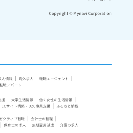
Copyright © Mynavi Corporation
求人情報
海外求人
転職エージェント
転職／パート
支援
大学生活情報
働く女性の生活情報
ECサイト構築・D2C事業支援
ふるさと納税
ゼクティブ転職
会計士の転職
保育士の求人
無期雇用派遣
介護の求人