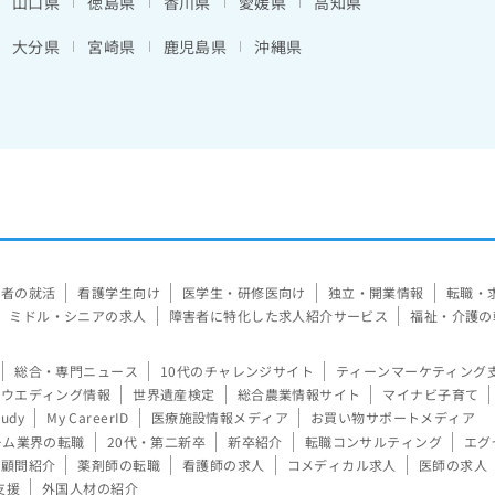
山口県
徳島県
香川県
愛媛県
高知県
大分県
宮崎県
鹿児島県
沖縄県
験者の就活
看護学生向け
医学生・研修医向け
独立・開業情報
転職・
ミドル・シニアの求人
障害者に特化した求人紹介サービス
福祉・介護の
総合・専門ニュース
10代のチャレンジサイト
ティーンマーケティング
ウエディング情報
世界遺産検定
総合農業情報サイト
マイナビ子育て
tudy
My CareerID
医療施設情報メディア
お買い物サポートメディア
ーム業界の転職
20代・第二新卒
新卒紹介
転職コンサルティング
エグ
顧問紹介
薬剤師の転職
看護師の求人
コメディカル求人
医師の求人
支援
外国人材の紹介