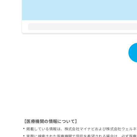
拡
資
きま
充
料
せん
の
ので
の
ご了
お
ご
承く
申
請
ださ
し
求
い。
込
は
み
こ
は
ち
こ
ら
ち
ら
無
料
掲
情
載
報
情
拡
報
充
の
の
修
お
【医療機関の情報について】
正
申
掲載している情報は、株式会社マイナビおよび株式会社ウェルネ
は
し
こ
実際に検索された医療機関で受診を希望される場合は、必ず医療
込