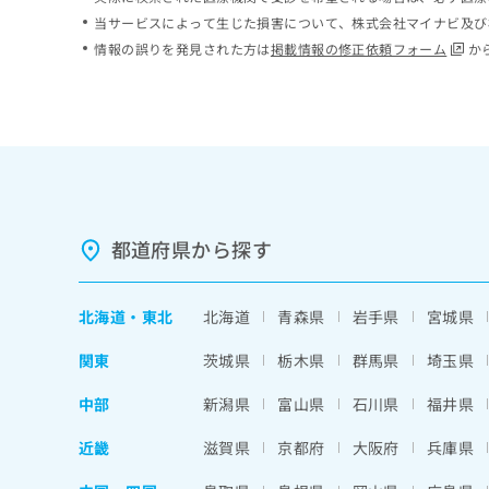
ち
み
当サービスによって生じた損害について、株式会社マイナビ及び
ら
は
情報の誤りを発見された方は
掲載情報の修正依頼フォーム
か
こ
ち
そ
ら
の
他
の
お
問
い
都道府県から探す
合
わ
せ
北海道
・
東北
北海道
青森県
岩手県
宮城県
は
こ
関東
茨城県
栃木県
群馬県
埼玉県
ち
ら
中部
新潟県
富山県
石川県
福井県
近畿
滋賀県
京都府
大阪府
兵庫県