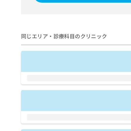
せ
こち
ち
らは
は
マイ
こ
ら
ナビ
ち
クリ
ら
ニッ
クナ
同じエリア・診療科目のクリニック
広
ビサ
広
資
イト
告
告
への
料
出
出
お問
の
稿
合せ
稿
ご
の
フォ
の
請
お
ーム
お
求
問
とな
問
りま
は
い
い
す。
こ
合
合
クリ
ち
わ
ニッ
わ
ら
せ
クの
せ
は
予
は
約・
こ
こ
無
症状
ち
ち
のご
料
ら
相談
ら
情
など
報
はで