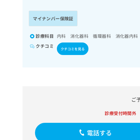
係
ク
者
リ
の
ニ
マイナンバー保険証
ッ
方
ク
は
ナ
診療科目
内科 消化器科 循環器科 消化器内科
こ
ビ
クチコミ
ち
に
クチコミを見る
関
ら
す
る
お
広
広
問
告
告
い
出
代
合
稿
わ
ご
理
の
せ
店
お
は
診療受付時間外
の
問
こ
い
方
ち
合
ら
は
電話する
わ
こ