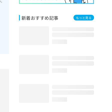
い。
新着おすすめ記事
もっと見る
loading...
loading...
loading...