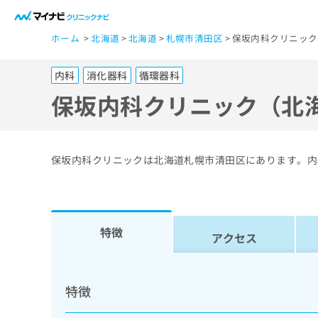
一
ホーム
北海道
北海道
札幌市清田区
保坂内科クリニック
般
ユ
内科
消化器科
循環器科
ー
ザ
保坂内科クリニック（北
ー
の
方
保坂内科クリニックは北海道札幌市清田区にあります。内
は
こ
ち
ら
特徴
アクセス
医
マ
療
イ
特徴
ナ
関
ビ