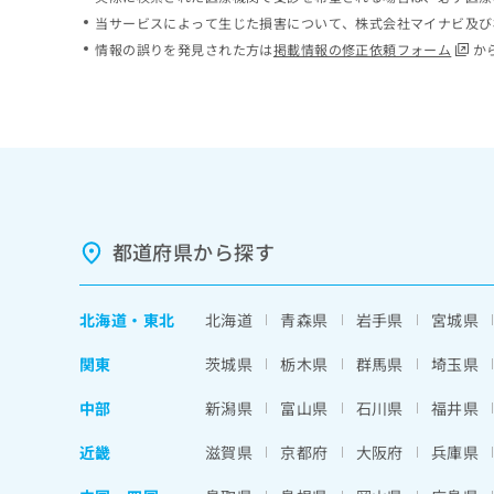
ち
み
当サービスによって生じた損害について、株式会社マイナビ及び
ら
は
情報の誤りを発見された方は
掲載情報の修正依頼フォーム
か
こ
ち
そ
ら
の
他
の
お
問
い
都道府県から探す
合
わ
せ
北海道
・
東北
北海道
青森県
岩手県
宮城県
は
こ
関東
茨城県
栃木県
群馬県
埼玉県
ち
ら
中部
新潟県
富山県
石川県
福井県
近畿
滋賀県
京都府
大阪府
兵庫県