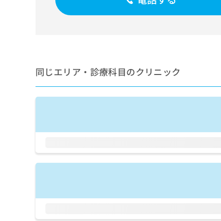
せ
こち
ち
らは
は
マイ
こ
ら
ナビ
ち
クリ
ら
ニッ
クナ
広
ビサ
広
資
イト
同じエリア・診療科目のクリニック
告
告
への
料
出
出
お問
の
稿
合せ
稿
ご
の
フォ
の
請
お
ーム
お
求
問
とな
問
りま
は
い
い
す。
こ
合
合
クリ
ち
わ
ニッ
わ
ら
せ
クの
せ
は
予
は
約・
こ
こ
無
症状
ち
ち
のご
料
ら
相談
ら
情
など
報
はで