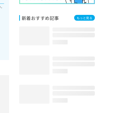
い。
新着おすすめ記事
もっと見る
loading...
loading...
loading...