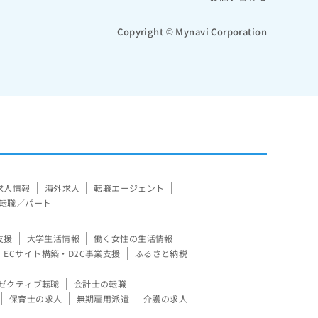
Copyright © Mynavi Corporation
求人情報
海外求人
転職エージェント
転職／パート
支援
大学生活情報
働く女性の生活情報
ECサイト構築・D2C事業支援
ふるさと納税
ゼクティブ転職
会計士の転職
保育士の求人
無期雇用派遣
介護の求人