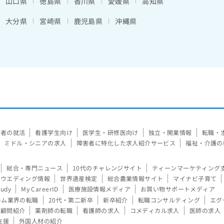
山口県
徳島県
香川県
愛媛県
高知県
大分県
宮崎県
鹿児島県
沖縄県
験者の就活
看護学生向け
医学生・研修医向け
独立・開業情報
転職・
ミドル・シニアの求人
障害者に特化した求人紹介サービス
福祉・介護の
総合・専門ニュース
10代のチャレンジサイト
ティーンマーケティング
ウエディング情報
世界遺産検定
総合農業情報サイト
マイナビ子育て
tudy
My CareerID
医療施設情報メディア
お買い物サポートメディア
ーム業界の転職
20代・第二新卒
新卒紹介
転職コンサルティング
エグ
顧問紹介
薬剤師の転職
看護師の求人
コメディカル求人
医師の求人
支援
外国人材の紹介