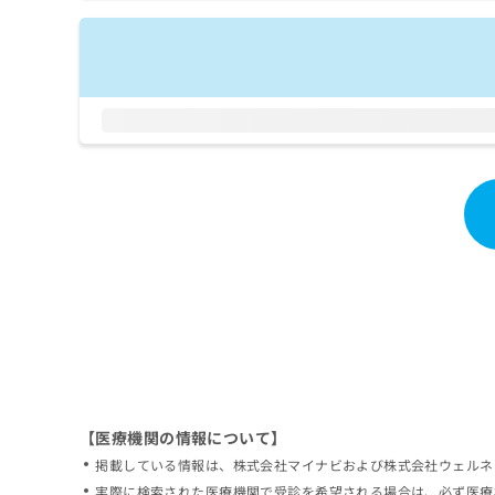
拡
資
きま
充
料
せん
の
ので
の
ご了
お
ご
承く
申
請
ださ
し
求
い。
込
は
み
こ
は
ち
こ
ら
ち
ら
無
料
掲
情
載
報
情
拡
報
充
の
の
修
お
【医療機関の情報について】
正
申
掲載している情報は、株式会社マイナビおよび株式会社ウェルネ
は
し
こ
実際に検索された医療機関で受診を希望される場合は、必ず医療
込