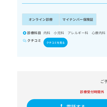
係
ク
者
リ
の
ニ
ッ
方
オンライン診療
マイナンバー保険証
ク
は
ナ
こ
ビ
診療科目
内科 小児科 アレルギー科 心療内科
ち
に
クチコミ
関
ら
クチコミを見る
す
る
お
広
広
問
告
告
い
出
代
合
稿
わ
理
の
せ
ご
店
お
は
の
問
こ
診療受付時間外
い
方
ち
合
ら
は
わ
電話する
こ