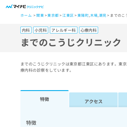
一
ホーム
関東
東京都
江東区
東陽町
,
木場
,
潮見
までのこ
般
ユ
内科
小児科
アレルギー科
心療内科
ー
ザ
までのこうじクリニック
ー
の
方
までのこうじクリニックは東京都江東区にあります。東京
は
療内科の診察をしています。
こ
ち
ら
特徴
アクセス
医
マ
療
イ
ナ
関
特徴
ビ