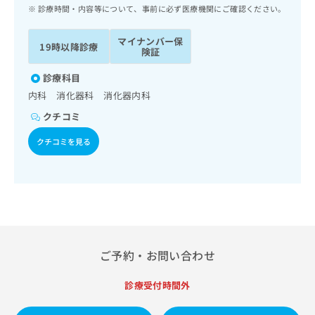
ッ
は
診療時間・内容等について、事前に必ず医療機関にご確認ください。
ク
こ
ナ
ち
マイナンバー保
19時以降診療
ビ
険証
ら
に
関
診療科目
広
す
広
内科 消化器科 消化器内科
告
る
告
代
クチコミ
お
出
理
問
稿
クチコミを見る
店
い
の
合
の
お
わ
方
問
せ
い
は
は
合
こ
こ
わ
ち
ち
せ
ら
ら
は
ご予約・お問い合わせ
こ
こち
ち
広
らは
診療受付時間外
広
ら
告
マイ
告
出
ナビ