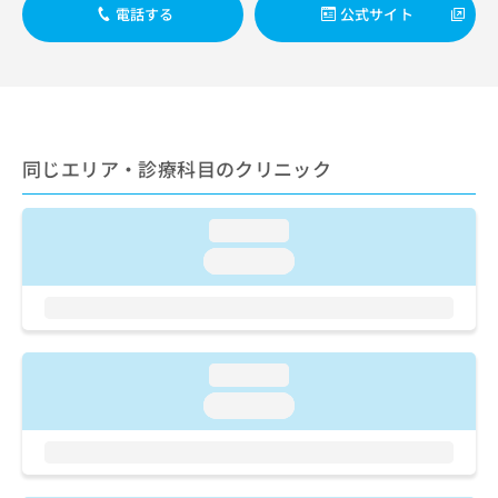
出
稿
クリ
資
電話する
公式サイト
稿
ニッ
の
料
クナ
の
お
の
ビサ
お
問
ご
イト
問
い
請
への
い
合
お問
求
合
合せ
わ
は
フォ
わ
同じエリア・診療科目のクリニック
せ
こ
ーム
せ
は
ち
とな
は
こ
ら
りま
こ
loading...
ち
す。
ち
ら
クリ
loading...
無
ら
ニッ
料
クの
資
情
予
料
報
約・
の
症状
拡
のご
ご
loading...
充
相談
請
の
loading...
など
求
お
はで
は
申
きま
こ
せん
し
ので
ち
込