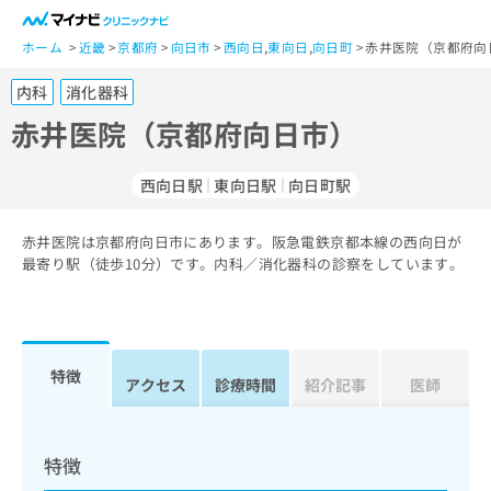
一
般
ホーム
近畿
京都府
向日市
西向日
,
東向日
,
向日町
赤井医院（京都府向
ユ
内科
消化器科
ー
ザ
赤井医院（京都府向日市）
ー
の
西向日駅
東向日駅
向日町駅
方
は
こ
赤井医院は京都府向日市にあります。阪急電鉄京都本線の西向日が
最寄り駅（徒歩10分）です。内科／消化器科の診察をしています。
ち
ら
医
マ
療
イ
特徴
アクセス
診療時間
紹介記事
医師
関
ナ
係
ビ
者
ク
の
リ
特徴
方
ニ