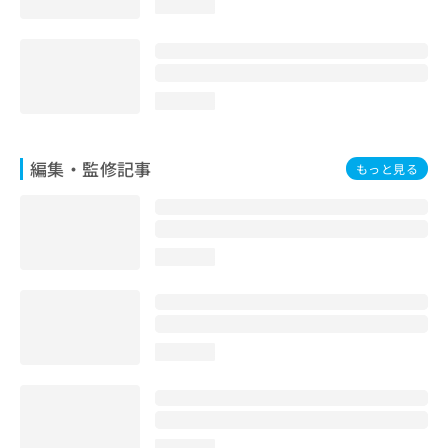
loading...
お
問
い
合
わ
loading...
せ
は
こ
編集・監修記事
もっと見る
ち
ら
loading...
loading...
loading...