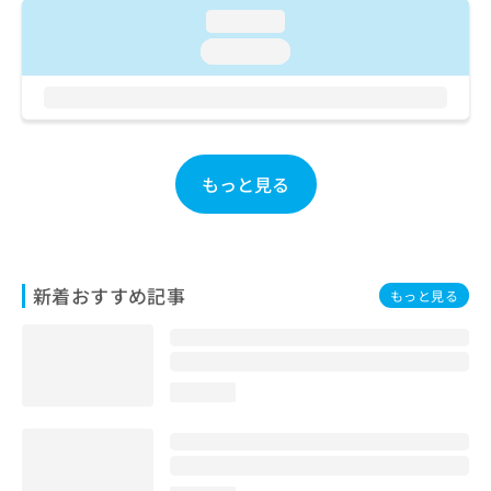
ご了
ら
み
loading...
承く
は
ださ
loading...
こ
無
い。
ち
料
ら
情
報
拡
掲
充
載
もっと見る
の
情
お
報
申
の
し
修
込
正
新着おすすめ記事
もっと見る
み
は
は
こ
こ
ち
ち
ら
ら
loading...
そ
の
他
の