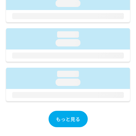
ご了
ら
み
loading...
承く
は
ださ
こ
無
い。
ち
料
ら
情
報
loading...
拡
掲
loading...
充
載
の
情
お
報
申
の
し
修
loading...
込
正
loading...
み
は
は
こ
こ
ち
ち
ら
ら
そ
もっと見る
の
他
の