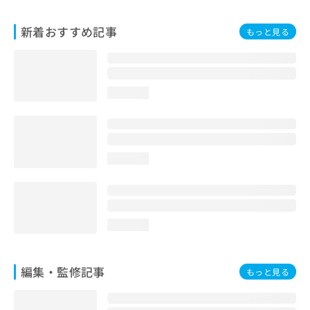
お
問
新着おすすめ記事
もっと見る
い
合
わ
せ
は
loading...
こ
ち
ら
loading...
loading...
編集・監修記事
もっと見る