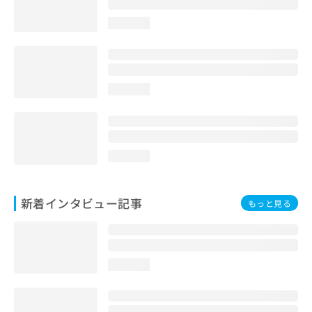
loading...
loading...
loading...
新着インタビュー記事
もっと見る
loading...