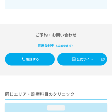
出
稿
クリ
資
稿
ニッ
の
料
クナ
の
お
の
ビサ
お
問
ご
イト
問
い
請
への
い
合
お問
求
合
合せ
わ
は
ご予約・お問い合わせ
フォ
わ
せ
こ
ーム
せ
は
ち
とな
診療受付中
（13:00まで）
は
こ
ら
りま
こ
ち
す。
ち
ら
クリ
電話する
公式サイト
無
ら
ニッ
料
クの
資
情
予
料
報
約・
の
症状
拡
のご
ご
充
相談
請
の
など
同じエリア・診療科目のクリニック
求
お
はで
は
申
きま
こ
せん
し
loading...
ので
ち
込