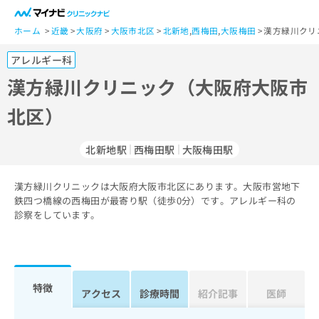
一
般
ホーム
近畿
大阪府
大阪市北区
北新地
,
西梅田
,
大阪梅田
漢方緑川クリ
ユ
アレルギー科
ー
ザ
漢方緑川クリニック（大阪府大阪市
ー
北区）
の
方
は
北新地駅
西梅田駅
大阪梅田駅
こ
ち
漢方緑川クリニックは大阪府大阪市北区にあります。大阪市営地下
ら
鉄四つ橋線の西梅田が最寄り駅（徒歩0分）です。アレルギー科の
診察をしています。
医
マ
療
イ
関
ナ
係
ビ
者
ク
特徴
アクセス
診療時間
紹介記事
医師
の
リ
方
ニ