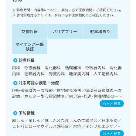
ッ
は
ク
診療時間・内容等について、事前に必ず医療機関にご確認ください。
こ
ナ
訪問診療対応エリアは、事前に必ず医療機関にご確認ください。
ち
ビ
ら
に
訪問診療
バリアフリー
駐車場あり
関
広
す
広
告
マイナンバー保
る
告
険証
代
お
出
理
問
稿
診療科目
店
い
の
内科 呼吸器科 消化器科 循環器科 呼吸器内科 消化器
合
の
お
内科 循環器内科 腎臓内科 糖尿病内科 人工透析内科
わ
方
問
せ
対応可能な疾患・治療
い
は
は
合
こ
呼吸器領域の一次診療／在宅酸素療法／循環器系領域の一次
こ
わ
診療／ホルター型心電図検査／内分泌･代謝･栄養領域の一次
ち
ち
せ
診療／内分泌機能検査／インスリン療法／糖尿病患者教育
ら
もっと見る
ら
は
（食事療法、運動療法、自己血糖測定）／糖尿病による合併
予防接種
こ
症に対する継続的な管理及び指導
こち
ち
広
麻しん／風しん／麻しん及び風しんの二種混合／日本脳炎／
らは
広
ら
ヒトパピローマウイルス感染症／水痘／インフルエンザ／成
告
マイ
告
人の肺炎球菌感染症／おたふくかぜ／A型肝炎／B型肝炎
出
ナビ
もっと見る