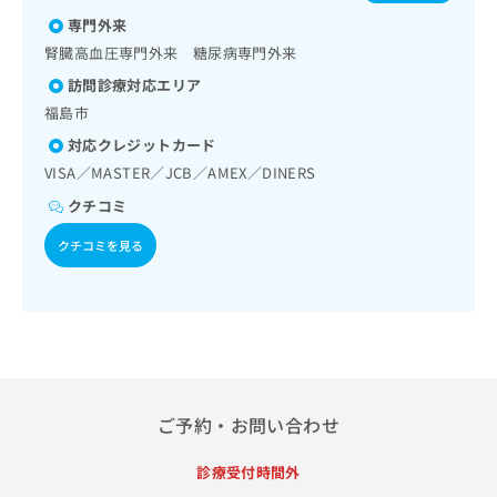
出
稿
クリ
資
専門外来
稿
ニッ
の
料
クナ
の
腎臓高血圧専門外来 糖尿病専門外来
お
の
ビサ
お
問
ご
イト
訪問診療対応エリア
問
い
請
への
福島市
い
合
お問
求
合
合せ
わ
対応クレジットカード
は
フォ
わ
せ
こ
VISA／MASTER／JCB／AMEX／DINERS
ーム
せ
は
ち
とな
は
クチコミ
こ
ら
りま
こ
ち
す。
クチコミを見る
ち
ら
クリ
無
ら
ニッ
料
クの
資
情
予
料
報
約・
の
症状
拡
のご
ご
充
相談
請
の
など
求
お
ご予約・お問い合わせ
はで
は
申
きま
こ
せん
し
診療受付時間外
ので
ち
込