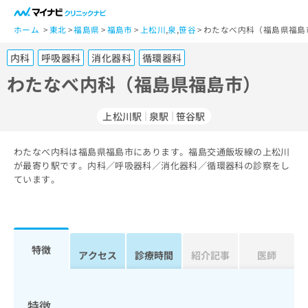
一
般
ホーム
東北
福島県
福島市
上松川
,
泉
,
笹谷
わたなべ内科（福島県福島
ユ
内科
呼吸器科
消化器科
循環器科
ー
ザ
わたなべ内科（福島県福島市）
ー
の
上松川駅
泉駅
笹谷駅
方
は
こ
わたなべ内科は福島県福島市にあります。福島交通飯坂線の上松川
が最寄り駅です。内科／呼吸器科／消化器科／循環器科の診察をし
ち
ています。
ら
医
マ
療
イ
関
ナ
特徴
アクセス
診療時間
紹介記事
医師
係
ビ
者
ク
の
リ
方
ニ
特徴