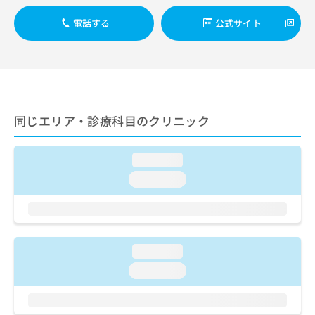
ご了
ら
み
承く
は
電話する
公式サイト
ださ
こ
無
い。
ち
料
ら
情
報
拡
掲
充
載
同じエリア・診療科目のクリニック
の
情
お
報
申
の
loading...
し
修
込
loading...
正
み
は
は
こ
こ
ち
ち
ら
ら
loading...
そ
loading...
の
他
の