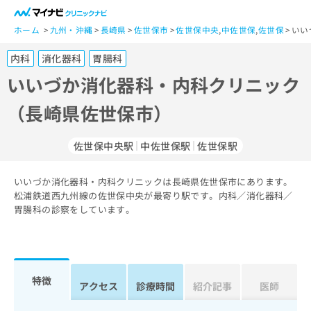
一
般
ホーム
九州・沖縄
長崎県
佐世保市
佐世保中央
,
中佐世保
,
佐世保
いい
ユ
内科
消化器科
胃腸科
ー
ザ
いいづか消化器科・内科クリニック
ー
（長崎県佐世保市）
の
方
は
佐世保中央駅
中佐世保駅
佐世保駅
こ
ち
いいづか消化器科・内科クリニックは長崎県佐世保市にあります。
ら
松浦鉄道西九州線の佐世保中央が最寄り駅です。内科／消化器科／
胃腸科の診察をしています。
医
マ
療
イ
関
ナ
係
ビ
者
ク
特徴
アクセス
診療時間
紹介記事
医師
の
リ
方
ニ