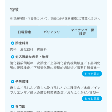
ッ
は
ク
こ
特徴
ナ
ち
ビ
診療時間・内容等について、事前に必ず医療機関にご確認ください。
ら
に
関
マイナンバー保
広
日曜診療
バリアフリー
す
広
険証
告
る
告
代
お
診療科目
出
理
問
稿
内科 消化器科 胃腸科
店
い
の
対応可能な疾患・治療
合
の
お
わ
消化器系領域の一次診療／上部消化管内視鏡検査／下部消化
方
問
せ
管内視鏡検査／下部消化管内視鏡的切除術／胃悪性腫瘍化学
い
は
療法／大腸悪性腫瘍化学療法／肝･胆道・膵臓領域の一次診
は
合
もっと見る
こ
療／循環器系領域の一次診療／腎･泌尿器系領域の一次診療
こ
わ
ち
予防接種
／内分泌･代謝･栄養領域の一次診療／血液・免疫系領域の一
ち
せ
ら
次診療／漢方薬の処方／外来における化学療法
ら
麻しん／風しん／麻しん及び風しんの二種混合／水痘／イン
は
フルエンザ／成人の肺炎球菌感染症／おたふくかぜ／B型肝
こ
こち
炎
ち
もっと見る
広
らは
広
ら
告
マイ
専門医
告
出
ナビ