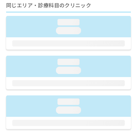
ご了
ら
み
同じエリア・診療科目のクリニック
承く
は
ださ
こ
無
い。
ち
loading...
料
ら
情
loading...
報
拡
掲
充
載
の
情
お
報
loading...
申
の
loading...
し
修
込
正
み
は
は
こ
こ
ち
loading...
ち
ら
ら
loading...
そ
の
他
の