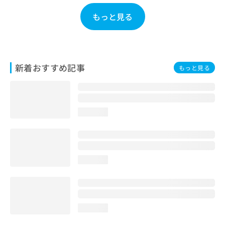
お
もっと見る
問
い
合
わ
せ
新着おすすめ記事
は
もっと見る
こ
ち
ら
loading...
loading...
loading...