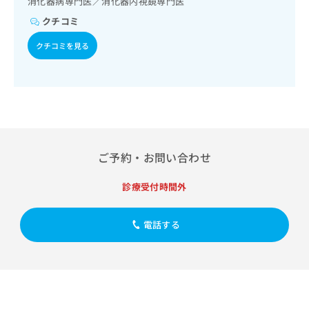
消化器病専門医／消化器内視鏡専門医
出
稿
クリ
資
稿
ニッ
の
クチコミ
料
クナ
の
お
の
ビサ
お
クチコミを見る
問
ご
イト
問
い
請
への
い
合
お問
求
合
合せ
わ
は
フォ
わ
せ
こ
ーム
せ
は
ち
とな
は
こ
ら
りま
こ
ち
す。
ち
ご予約・お問い合わせ
ら
クリ
無
ら
ニッ
料
クの
診療受付時間外
資
情
予
料
報
約・
の
症状
拡
電話する
のご
ご
充
相談
請
の
など
求
お
はで
は
申
きま
こ
せん
し
ので
ち
込