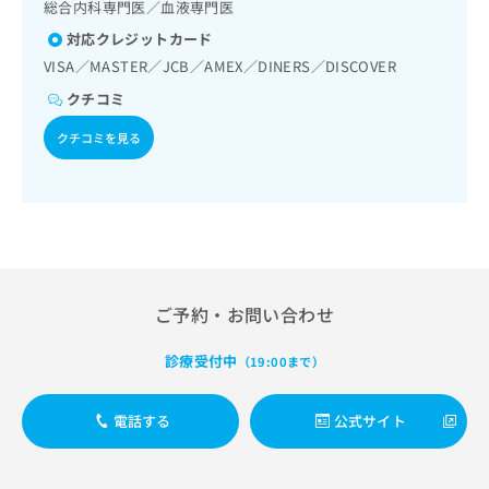
出
総合内科専門医／血液専門医
稿
クリ
資
稿
ニッ
の
料
対応クレジットカード
クナ
の
お
の
ビサ
VISA／MASTER／JCB／AMEX／DINERS／DISCOVER
お
問
ご
イト
問
い
クチコミ
請
への
い
合
お問
求
合
クチコミを見る
合せ
わ
は
フォ
わ
せ
こ
ーム
せ
は
ち
とな
は
こ
ら
りま
こ
ち
す。
ち
ら
クリ
無
ら
ニッ
料
クの
資
情
予
ご予約・お問い合わせ
料
報
約・
の
症状
拡
診療受付中
のご
（19:00まで）
ご
充
相談
請
の
など
求
お
はで
電話する
公式サイト
は
申
きま
こ
せん
し
ので
ち
込