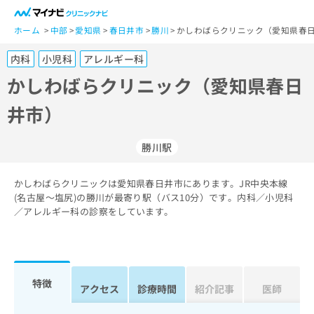
一
般
ホーム
中部
愛知県
春日井市
勝川
かしわばらクリニック（愛知県春日
ユ
内科
小児科
アレルギー科
ー
ザ
かしわばらクリニック（愛知県春日
ー
井市）
の
方
は
勝川駅
こ
ち
かしわばらクリニックは愛知県春日井市にあります。JR中央本線
ら
(名古屋～塩尻)の勝川が最寄り駅（バス10分）です。内科／小児科
／アレルギー科の診察をしています。
医
マ
療
イ
関
ナ
係
ビ
者
ク
特徴
アクセス
診療時間
紹介記事
医師
の
リ
方
ニ