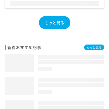
お
問
い
合
もっと見る
わ
せ
は
こ
ち
新着おすすめ記事
ら
もっと見る
loading...
loading...