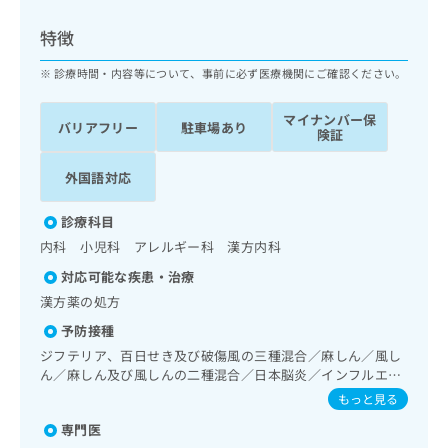
ッ
は
ク
こ
特徴
ナ
ち
ビ
診療時間・内容等について、事前に必ず医療機関にご確認ください。
ら
に
関
マイナンバー保
広
バリアフリー
駐車場あり
す
広
険証
告
る
告
代
お
出
外国語対応
理
問
稿
店
い
の
診療科目
合
の
お
内科 小児科 アレルギー科 漢方内科
わ
方
問
せ
い
は
対応可能な疾患・治療
は
合
こ
漢方薬の処方
こ
わ
ち
ち
予防接種
せ
ら
ら
は
ジフテリア、百日せき及び破傷風の三種混合／麻しん／風し
こ
ん／麻しん及び風しんの二種混合／日本脳炎／インフルエン
こち
ち
ザ／成人の肺炎球菌感染症／おたふくかぜ
広
もっと見る
らは
広
ら
告
マイ
専門医
告
出
ナビ