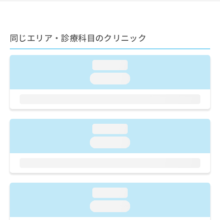
ご了
ら
み
承く
は
ださ
こ
無
い。
ち
料
同じエリア・診療科目のクリニック
ら
情
報
loading...
拡
掲
充
載
loading...
の
情
お
報
申
の
し
修
込
正
loading...
み
は
loading...
は
こ
こ
ち
ち
ら
ら
そ
loading...
の
loading...
他
の