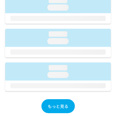
loading...
ご了
ら
み
承く
loading...
は
ださ
こ
無
い。
ち
料
ら
情
報
loading...
拡
掲
充
載
loading...
の
情
お
報
申
の
し
修
込
正
loading...
み
は
loading...
は
こ
こ
ち
ち
ら
ら
そ
の
もっと見る
他
の