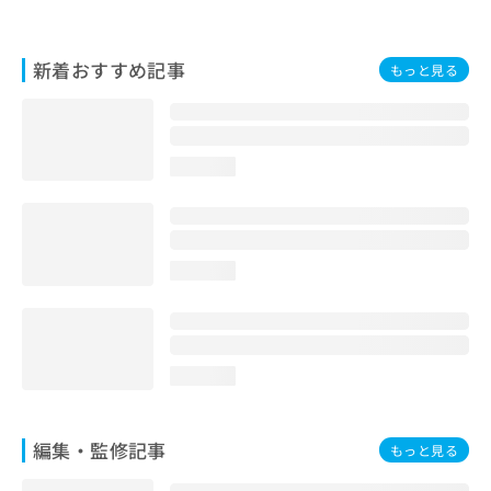
お
問
い
新着おすすめ記事
もっと見る
合
わ
せ
は
こ
loading...
ち
ら
loading...
loading...
編集・監修記事
もっと見る