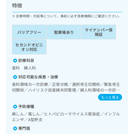
ッ
は
特徴
ク
こ
ナ
診療時間・内容等について、事前に必ず医療機関にご確認ください。
ち
ビ
ら
に
マイナンバー保
バリアフリー
駐車場あり
関
険証
広
す
広
告
セカンドオピニ
る
告
オン対応
代
お
出
理
問
稿
診療科目
店
い
の
産科 婦人科
合
の
お
わ
方
問
対応可能な疾患・治療
せ
い
は
産科領域の一次診療／正常分娩／選択帝王切開術／緊急帝王
は
合
こ
切開術／ハイリスク妊産婦共同管理／婦人科領域の一次診療
こ
わ
ち
／更年期障害治療／内分泌･代謝･栄養領域の一次診療／内分
もっと見る
ち
せ
泌機能検査／硬膜外麻酔
ら
ら
は
予防接種
こ
麻しん／風しん／ヒトパピローマウイルス感染症／インフル
こち
ち
広
エンザ／A型肝炎
らは
広
ら
告
マイ
専門医
告
出
ナビ