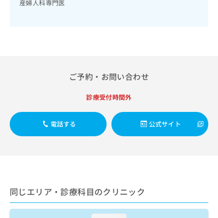
出
産婦人科専門医
稿
クリ
資
稿
ニッ
の
料
クナ
の
お
の
ビサ
お
問
ご
イト
問
い
請
への
い
合
お問
求
合
合せ
わ
は
フォ
わ
せ
こ
ご予約・お問い合わせ
ーム
せ
は
ち
とな
は
こ
ら
りま
診療受付時間外
こ
ち
す。
ち
ら
クリ
無
ら
ニッ
電話する
公式サイト
料
クの
資
情
予
料
報
約・
の
症状
拡
のご
ご
充
相談
請
の
など
求
お
はで
同じエリア・診療科目のクリニック
は
申
きま
こ
せん
し
ので
ち
込