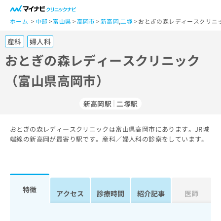
一
般
ホーム
中部
富山県
高岡市
新高岡
,
二塚
おとぎの森レディースクリニ
ユ
産科
婦人科
ー
ザ
おとぎの森レディースクリニック
ー
（富山県高岡市）
の
方
は
新高岡駅
二塚駅
こ
ち
おとぎの森レディースクリニックは富山県高岡市にあります。JR城
ら
端線の新高岡が最寄り駅です。産科／婦人科の診察をしています。
医
マ
療
イ
関
ナ
係
ビ
特徴
アクセス
診療時間
紹介記事
医師
者
ク
の
リ
方
ニ