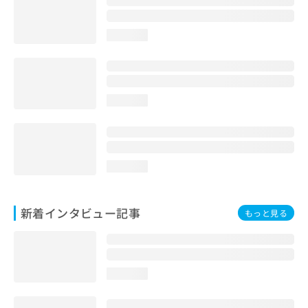
loading...
loading...
loading...
新着インタビュー記事
もっと見る
loading...