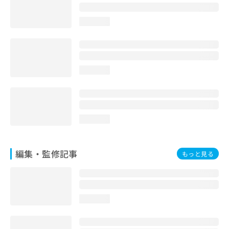
お
問
loading...
い
合
わ
せ
は
loading...
こ
ち
ら
loading...
編集・監修記事
もっと見る
loading...