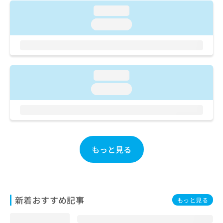
ご了
ら
み
承く
loading...
は
ださ
loading...
こ
無
い。
ち
料
ら
情
報
拡
掲
loading...
充
載
の
情
loading...
お
報
申
の
し
修
込
正
み
は
は
こ
もっと見る
こ
ち
ち
ら
ら
そ
新着おすすめ記事
の
もっと見る
他
の