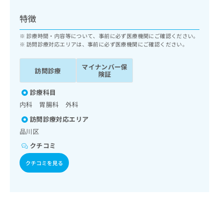
ッ
は
ク
こ
特徴
ナ
ち
ビ
診療時間・内容等について、事前に必ず医療機関にご確認ください。
ら
に
訪問診療対応エリアは、事前に必ず医療機関にご確認ください。
関
広
す
広
マイナンバー保
告
訪問診療
る
険証
告
代
お
出
理
診療科目
問
稿
店
い
の
内科 胃腸科 外科
合
の
お
訪問診療対応エリア
わ
方
問
品川区
せ
い
は
は
合
こ
クチコミ
こ
わ
ち
ち
せ
クチコミを見る
ら
ら
は
こ
こち
ち
広
らは
広
ら
告
マイ
告
出
ナビ