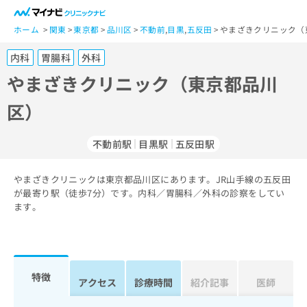
一
般
ホーム
関東
東京都
品川区
不動前
,
目黒
,
五反田
やまざきクリニック（
ユ
内科
胃腸科
外科
ー
ザ
やまざきクリニック（東京都品川
ー
区）
の
方
は
不動前駅
目黒駅
五反田駅
こ
ち
やまざきクリニックは東京都品川区にあります。JR山手線の五反田
ら
が最寄り駅（徒歩7分）です。内科／胃腸科／外科の診察をしてい
ます。
医
マ
療
イ
関
ナ
係
ビ
者
ク
特徴
アクセス
診療時間
紹介記事
医師
の
リ
方
ニ