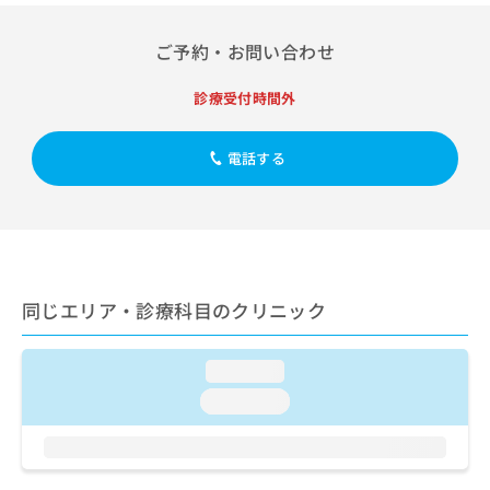
出
稿
クリ
資
稿
ニッ
の
料
クナ
ご予約・お問い合わせ
の
お
の
ビサ
お
問
ご
イト
問
い
診療受付時間外
請
への
い
合
お問
求
合
合せ
わ
は
フォ
電話する
わ
せ
こ
ーム
せ
は
ち
とな
は
こ
ら
りま
こ
ち
す。
ち
ら
クリ
無
ら
ニッ
料
クの
資
情
同じエリア・診療科目のクリニック
予
料
報
約・
の
症状
拡
のご
ご
充
loading...
相談
請
の
など
loading...
求
お
はで
は
申
きま
こ
せん
し
ので
ち
込