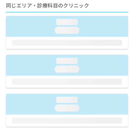
ご了
ら
み
同じエリア・診療科目のクリニック
承く
は
ださ
こ
無
い。
ち
料
loading...
ら
情
loading...
報
拡
掲
充
載
の
情
お
報
loading...
申
の
loading...
し
修
込
正
み
は
は
こ
こ
ち
ち
loading...
ら
ら
loading...
そ
の
他
の