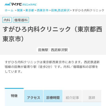
一
般
ホーム
関東
東京都
西東京市
田無
,
西武柳沢
すがひろ内科クリニック
ユ
内科
循環器科
ー
ザ
すがひろ内科クリニック（東京都西
ー
東京市）
の
方
は
田無駅
西武柳沢駅
こ
ち
すがひろ内科クリニックは東京都西東京市にあります。西武鉄道新
ら
宿線の田無が最寄り駅（徒歩2分）です。内科／循環器科の診察を
しています。
医
マ
療
イ
関
ナ
係
ビ
者
ク
特徴
アクセス
診療時間
紹介記事
医師
の
リ
方
ニ