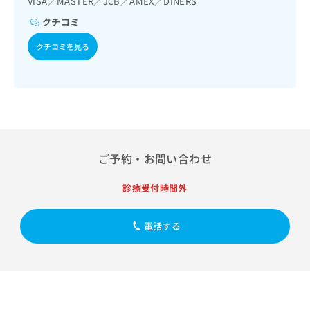
VISA／MASTER／JCB／AMEX／DINERS
出
稿
クリ
資
稿
ニッ
の
料
クチコミ
クナ
の
お
の
ビサ
お
クチコミを見る
問
ご
イト
問
い
請
への
い
合
お問
求
合
合せ
わ
は
フォ
わ
せ
こ
ーム
せ
は
ち
とな
は
こ
ら
りま
こ
ち
す。
ち
ご予約・お問い合わせ
ら
クリ
無
ら
ニッ
料
クの
診療受付時間外
資
情
予
料
報
約・
の
症状
拡
電話する
のご
ご
充
相談
請
の
など
求
お
はで
は
申
きま
こ
せん
し
ので
ち
込