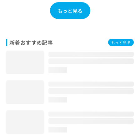
お
もっと見る
問
い
合
わ
せ
新着おすすめ記事
は
もっと見る
こ
ち
ら
loading...
loading...
loading...