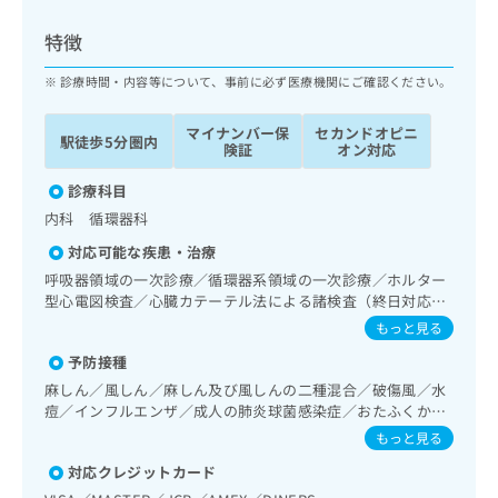
ッ
は
ク
こ
特徴
ナ
ち
ビ
診療時間・内容等について、事前に必ず医療機関にご確認ください。
ら
に
関
マイナンバー保
セカンドオピニ
広
駅徒歩5分圏内
す
広
険証
オン対応
告
る
告
代
お
診療科目
出
理
問
稿
内科 循環器科
店
い
の
対応可能な疾患・治療
合
の
お
わ
呼吸器領域の一次診療／循環器系領域の一次診療／ホルター
方
問
せ
型心電図検査／心臓カテーテル法による諸検査（終日対応す
い
は
ることができるものに限る）
は
合
もっと見る
こ
こ
わ
ち
予防接種
ち
せ
ら
ら
麻しん／風しん／麻しん及び風しんの二種混合／破傷風／水
は
痘／インフルエンザ／成人の肺炎球菌感染症／おたふくかぜ
こ
こち
／A型肝炎／B型肝炎
ち
もっと見る
広
らは
広
ら
告
マイ
対応クレジットカード
告
出
ナビ