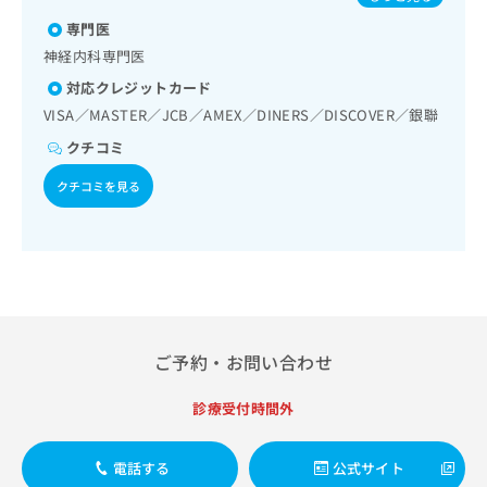
出
管理及び指導／血液・免疫系領域の一次診療／筋・骨格系及
稿
クリ
資
び外傷領域の一次診療／遠隔画像診断／CT撮影／漢方薬の処
稿
ニッ
専門医
の
料
クナ
方
の
お
の
神経内科専門医
ビサ
お
問
ご
イト
対応クレジットカード
問
い
請
への
い
VISA／MASTER／JCB／AMEX／DINERS／DISCOVER／銀聯
合
お問
求
合
合せ
わ
は
クチコミ
フォ
わ
せ
こ
ーム
せ
は
ち
クチコミを見る
とな
は
こ
ら
りま
こ
ち
す。
ち
ら
クリ
無
ら
ニッ
料
クの
資
情
予
料
報
約・
の
症状
拡
ご予約・お問い合わせ
のご
ご
充
相談
請
の
など
求
診療受付時間外
お
はで
は
申
きま
こ
せん
し
電話する
公式サイト
ので
ち
込