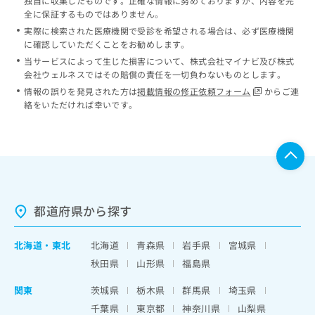
独自に収集したものです。正確な情報に努めておりますが、内容を完
全に保証するものではありません。
実際に検索された医療機関で受診を希望される場合は、必ず医療機関
に確認していただくことをお勧めします。
当サービスによって生じた損害について、株式会社マイナビ及び株式
会社ウェルネスではその賠償の責任を一切負わないものとします。
情報の誤りを発見された方は
掲載情報の修正依頼フォーム
からご連
絡をいただければ幸いです。
都道府県から探す
北海道
・
東北
北海道
青森県
岩手県
宮城県
秋田県
山形県
福島県
関東
茨城県
栃木県
群馬県
埼玉県
千葉県
東京都
神奈川県
山梨県