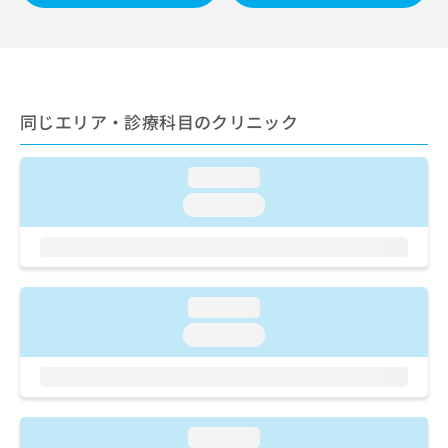
ご了
ら
み
承く
は
ださ
こ
無
い。
ち
料
ら
情
報
同じエリア・診療科目のクリニック
拡
掲
充
載
の
情
loading...
お
報
loading...
申
の
し
修
込
正
み
は
は
こ
loading...
こ
ち
ち
loading...
ら
ら
そ
の
他
loading...
の