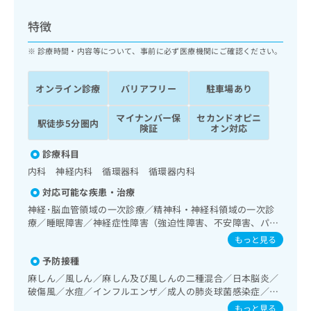
ッ
は
ク
こ
特徴
ナ
ち
ビ
診療時間・内容等について、事前に必ず医療機関にご確認ください。
ら
に
関
広
オンライン診療
バリアフリー
駐車場あり
す
広
告
る
告
代
マイナンバー保
セカンドオピニ
お
出
駅徒歩5分圏内
険証
オン対応
理
問
稿
店
い
の
診療科目
合
の
お
内科 神経内科 循環器科 循環器内科
わ
方
問
せ
い
は
対応可能な疾患・治療
は
合
こ
神経･脳血管領域の一次診療／精神科・神経科領域の一次診
こ
わ
ち
療／睡眠障害／神経症性障害（強迫性障害、不安障害、パニ
ち
せ
ック障害等）／認知症／呼吸器領域の一次診療／消化器系領
ら
もっと見る
ら
は
域の一次診療／肝･胆道・膵臓領域の一次診療／循環器系領
こ
予防接種
域の一次診療／ホルター型心電図検査／腎･泌尿器系領域の
こち
ち
広
一次診療／更年期障害治療／内分泌･代謝･栄養領域の一次診
麻しん／風しん／麻しん及び風しんの二種混合／日本脳炎／
らは
広
ら
療／インスリン療法／糖尿病患者教育（食事療法、運動療
告
破傷風／水痘／インフルエンザ／成人の肺炎球菌感染症／お
マイ
告
法、自己血糖測定）／糖尿病による合併症に対する継続的な
出
たふくかぜ／B型肝炎
ナビ
もっと見る