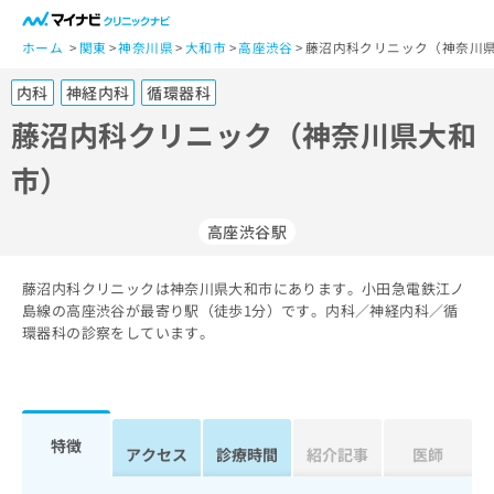
一
般
ホーム
関東
神奈川県
大和市
高座渋谷
藤沼内科クリニック（神奈川県
ユ
内科
神経内科
循環器科
ー
ザ
藤沼内科クリニック（神奈川県大和
ー
市）
の
方
は
高座渋谷駅
こ
ち
藤沼内科クリニックは神奈川県大和市にあります。小田急電鉄江ノ
ら
島線の高座渋谷が最寄り駅（徒歩1分）です。内科／神経内科／循
環器科の診察をしています。
医
マ
療
イ
関
ナ
係
ビ
者
ク
特徴
アクセス
診療時間
紹介記事
医師
の
リ
方
ニ