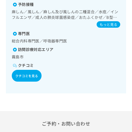
出
稿
クリ
資
予防接種
教育（食事療法、運動療法、自己血糖測定）／糖尿病による
稿
ニッ
の
料
合併症に対する継続的な管理及び指導／医療用麻薬によるが
麻しん／風しん／麻しん及び風しんの二種混合／水痘／イン
クナ
の
お
の
ん疼痛治療／がんに伴う精神症状のケア／CT撮影
フルエンザ／成人の肺炎球菌感染症／おたふくかぜ／B型肝
ビサ
お
問
ご
イト
炎
もっと見る
問
い
請
への
い
合
お問
求
専門医
合
合せ
わ
は
総合内科専門医／呼吸器専門医
フォ
わ
せ
こ
ーム
せ
訪問診療対応エリア
は
ち
とな
は
こ
ら
霧島市
りま
こ
ち
す。
クチコミ
ち
ら
クリ
無
ら
ニッ
料
クチコミを見る
クの
資
情
予
料
報
約・
の
症状
拡
のご
ご
充
相談
請
の
など
求
お
はで
は
申
きま
こ
せん
ご予約・お問い合わせ
し
ので
ち
込