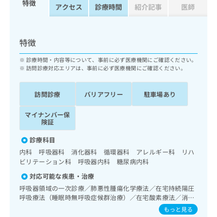
特徴
ッ
は
アクセス
診療時間
紹介記事
医師
ク
こ
ナ
ち
ビ
ら
特徴
に
関
広
診療時間・内容等について、事前に必ず医療機関にご確認ください。
す
広
訪問診療対応エリアは、事前に必ず医療機関にご確認ください。
告
る
告
代
お
出
理
問
稿
訪問診療
バリアフリー
駐車場あり
店
い
の
合
の
お
マイナンバー保
わ
険証
方
問
せ
い
は
診療科目
は
合
こ
こ
わ
内科 呼吸器科 消化器科 循環器科 アレルギー科 リハ
ち
ち
せ
ビリテーション科 呼吸器内科 糖尿病内科
ら
ら
は
対応可能な疾患・治療
こ
こち
呼吸器領域の一次診療／肺悪性腫瘍化学療法／在宅持続陽圧
ち
広
らは
呼吸療法（睡眠時無呼吸症候群治療）／在宅酸素療法／消化
広
ら
告
マイ
器系領域の一次診療／循環器系領域の一次診療／ホルター型
もっと見る
告
出
ナビ
心電図検査／内分泌機能検査／インスリン療法／糖尿病患者