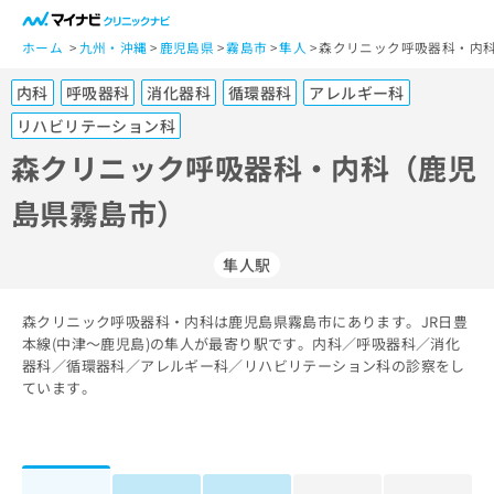
一
般
ホーム
九州・沖縄
鹿児島県
霧島市
隼人
森クリニック呼吸器科・内科
ユ
内科
呼吸器科
消化器科
循環器科
アレルギー科
ー
ザ
リハビリテーション科
ー
森クリニック呼吸器科・内科（鹿児
の
方
島県霧島市）
は
こ
隼人駅
ち
ら
森クリニック呼吸器科・内科は鹿児島県霧島市にあります。JR日豊
医
本線(中津～鹿児島)の隼人が最寄り駅です。内科／呼吸器科／消化
マ
療
器科／循環器科／アレルギー科／リハビリテーション科の診察をし
イ
関
ています。
ナ
係
ビ
者
ク
の
リ
方
ニ