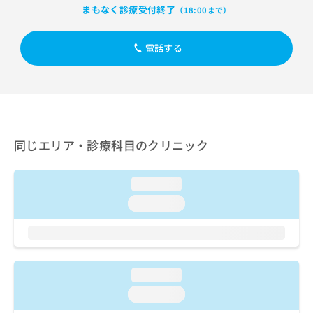
ご了
ら
み
まもなく診療受付終了
（18:00まで）
承く
は
ださ
こ
無
い。
電話する
ち
料
ら
情
報
拡
掲
充
載
の
情
お
報
同じエリア・診療科目のクリニック
申
の
し
修
込
正
loading...
み
は
loading...
は
こ
こ
ち
ち
ら
ら
そ
loading...
の
loading...
他
の