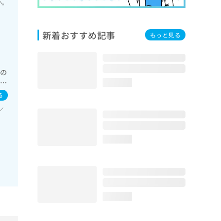
い。
新着おすすめ記事
もっと見る
域の
診療
loading...
次
る
／
loading...
loading...