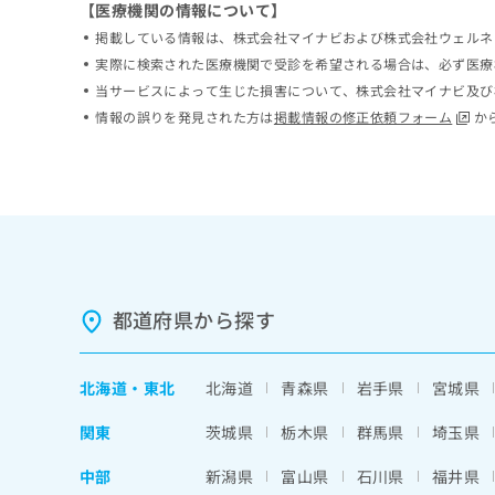
【医療機関の情報について】
ち
み
掲載している情報は、株式会社マイナビおよび株式会社ウェルネ
ら
は
こ
実際に検索された医療機関で受診を希望される場合は、必ず医療
ち
当サービスによって生じた損害について、株式会社マイナビ及び
そ
ら
情報の誤りを発見された方は
掲載情報の修正依頼フォーム
か
の
他
の
お
問
い
合
わ
せ
都道府県から探す
は
こ
ち
北海道
・
東北
北海道
青森県
岩手県
宮城県
ら
関東
茨城県
栃木県
群馬県
埼玉県
中部
新潟県
富山県
石川県
福井県