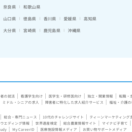
奈良県
和歌山県
山口県
徳島県
香川県
愛媛県
高知県
大分県
宮崎県
鹿児島県
沖縄県
験者の就活
看護学生向け
医学生・研修医向け
独立・開業情報
転職・
ミドル・シニアの求人
障害者に特化した求人紹介サービス
福祉・介護の
総合・専門ニュース
10代のチャレンジサイト
ティーンマーケティング
ウエディング情報
世界遺産検定
総合農業情報サイト
マイナビ子育て
tudy
My CareerID
医療施設情報メディア
お買い物サポートメディア