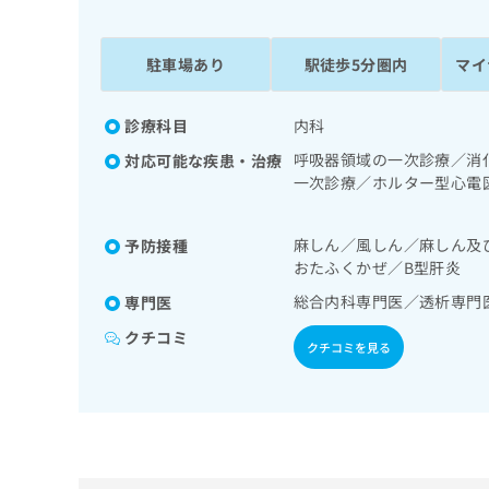
係
ク
者
リ
の
ニ
駐車場あり
駅徒歩5分圏内
マイ
ッ
方
ク
は
ナ
診療科目
内科
こ
ビ
呼吸器領域の一次診療／消
対応可能な疾患・治療
ち
に
一次診療／ホルター型心電
関
ら
／インスリン療法／糖尿病
す
診療
る
麻しん／風しん／麻しん及
予防接種
お
広
おたふくかぜ／B型肝炎
広
問
告
告
い
総合内科専門医／透析専門
専門医
出
代
合
クチコミ
稿
わ
クチコミを見る
理
の
せ
店
お
は
の
問
こ
い
方
ち
合
ら
は
わ
こ