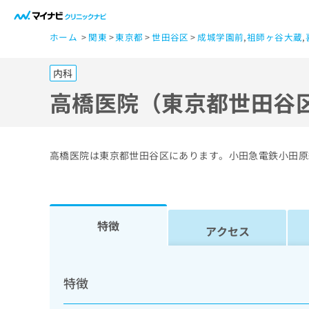
一
ホーム
関東
東京都
世田谷区
成城学園前
,
祖師ヶ谷大蔵
,
般
ユ
内科
ー
ザ
高橋医院（東京都世田谷
ー
の
方
高橋医院は東京都世田谷区にあります。小田急電鉄小田原
は
こ
ち
ら
特徴
アクセス
医
マ
療
イ
特徴
ナ
関
ビ