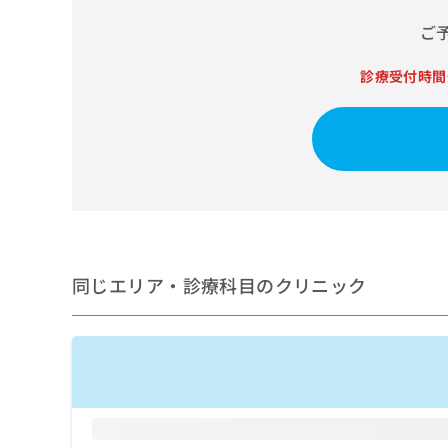
せ
こち
ち
らは
は
ご
マイ
こ
ら
ナビ
ち
クリ
診療受付時間
ら
ニッ
クナ
広
ビサ
広
資
イト
告
告
への
料
出
出
お問
の
稿
合せ
稿
ご
の
フォ
の
請
お
ーム
お
求
問
とな
問
りま
は
い
い
す。
こ
同じエリア・診療科目のクリニック
合
合
クリ
ち
わ
ニッ
わ
ら
せ
クの
せ
は
予
は
約・
こ
こ
無
症状
ち
ち
のご
料
ら
相談
ら
情
など
報
はで