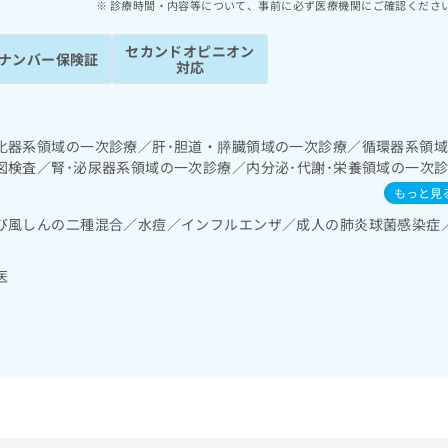
診療時間・内容等について、事前に必ず医療機関にご確認くださ
セカンドオピニオン
ナンバー保険証
対応
化器系領域の一次診療／肝･胆道・膵臓領域の一次診療／循環器系領
図検査／腎･泌尿器系領域の一次診療／内分泌･代謝･栄養領域の一次
による合併症に対する継続的な管理及び指導／血液・免疫系領域の一
もっと見
び風しんの二種混合／水痘／インフルエンザ／成人の肺炎球菌感染症
医