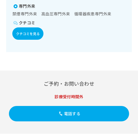
出
稿
クリ
資
専門外来
稿
ニッ
の
料
クナ
禁煙専門外来 高血圧専門外来 循環器疾患専門外来
の
お
の
ビサ
お
問
ご
クチコミ
イト
問
い
請
への
い
合
クチコミを見る
お問
求
合
合せ
わ
は
フォ
わ
せ
こ
ーム
せ
は
ち
とな
は
こ
ら
りま
こ
ち
す。
ち
ら
クリ
無
ら
ニッ
料
クの
ご予約・お問い合わせ
資
情
予
料
報
約・
診療受付時間外
の
症状
拡
のご
ご
充
相談
請
の
など
電話する
求
お
はで
は
申
きま
こ
せん
し
ので
ち
込