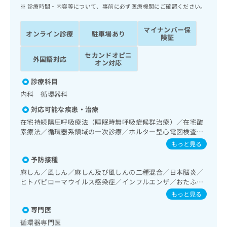
ッ
は
診療時間・内容等について、事前に必ず医療機関にご確認ください。
ク
こ
ナ
ち
マイナンバー保
オンライン診療
駐車場あり
ビ
険証
ら
に
セカンドオピニ
関
外国語対応
広
オン対応
す
広
告
る
告
診療科目
代
お
出
内科 循環器科
理
問
稿
店
い
の
対応可能な疾患・治療
合
の
お
在宅持続陽圧呼吸療法（睡眠時無呼吸症候群治療）／在宅酸
わ
方
問
素療法／循環器系領域の一次診療／ホルター型心電図検査／
せ
い
は
ペースメーカー管理
もっと見る
は
合
こ
こ
わ
予防接種
ち
ち
せ
麻しん／風しん／麻しん及び風しんの二種混合／日本脳炎／
ら
ら
は
ヒトパピローマウイルス感染症／インフルエンザ／おたふく
こ
かぜ
もっと見る
こち
ち
広
らは
広
ら
専門医
告
マイ
告
出
循環器専門医
ナビ