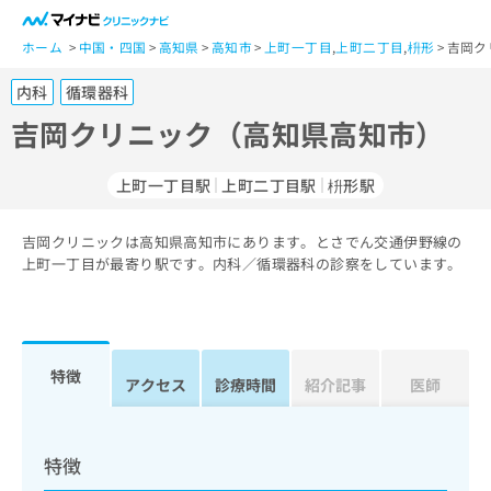
一
般
ホーム
中国・四国
高知県
高知市
上町一丁目
,
上町二丁目
,
枡形
吉岡ク
ユ
内科
循環器科
ー
ザ
吉岡クリニック（高知県高知市）
ー
の
上町一丁目駅
上町二丁目駅
枡形駅
方
は
こ
吉岡クリニックは高知県高知市にあります。とさでん交通伊野線の
上町一丁目が最寄り駅です。内科／循環器科の診察をしています。
ち
ら
医
マ
療
イ
特徴
アクセス
診療時間
紹介記事
医師
関
ナ
係
ビ
者
ク
の
リ
特徴
方
ニ