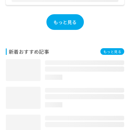
お
問
い
もっと見る
合
わ
せ
は
こ
ち
新着おすすめ記事
もっと見る
ら
loading...
loading...