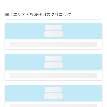
ご了
ら
み
承く
は
ださ
こ
無
い。
同じエリア・診療科目のクリニック
ち
料
ら
情
報
loading...
拡
掲
loading...
充
載
の
情
お
報
申
の
し
修
loading...
込
正
み
loading...
は
は
こ
こ
ち
ち
ら
ら
loading...
そ
の
loading...
他
の