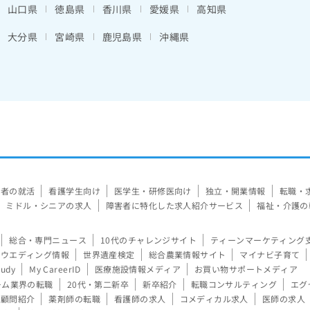
山口県
徳島県
香川県
愛媛県
高知県
大分県
宮崎県
鹿児島県
沖縄県
験者の就活
看護学生向け
医学生・研修医向け
独立・開業情報
転職・
ミドル・シニアの求人
障害者に特化した求人紹介サービス
福祉・介護の
総合・専門ニュース
10代のチャレンジサイト
ティーンマーケティング
ウエディング情報
世界遺産検定
総合農業情報サイト
マイナビ子育て
tudy
My CareerID
医療施設情報メディア
お買い物サポートメディア
ーム業界の転職
20代・第二新卒
新卒紹介
転職コンサルティング
エグ
顧問紹介
薬剤師の転職
看護師の求人
コメディカル求人
医師の求人