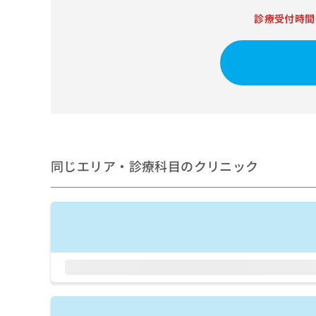
せ
こち
ち
らは
は
診療受付時間
マイ
こ
ら
ナビ
ち
クリ
ら
ニッ
クナ
広
ビサ
広
資
イト
告
告
への
料
出
出
お問
の
稿
合せ
稿
ご
の
フォ
の
請
お
ーム
同じエリア・診療科目のクリニック
お
求
問
とな
問
りま
は
い
い
す。
こ
合
合
クリ
ち
わ
ニッ
わ
ら
せ
クの
せ
は
予
は
約・
こ
こ
無
症状
ち
ち
のご
料
ら
相談
ら
情
など
報
はで