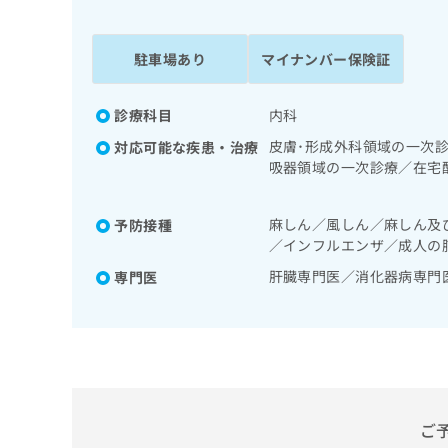
係
ク
者
リ
の
ニ
駐車場あり
マイナンバー保険証
ッ
方
ク
は
ナ
診療科目
内科
こ
ビ
皮膚･形成外科領域の一次
対応可能な疾患・治療
ち
に
吸器領域の一次診療／在宅
関
ら
膵臓領域の一次診療／循環
す
療／内分泌･代謝･栄養領
る
麻しん／風しん／麻しん及
予防接種
療法、運動療法、自己血糖
お
広
／インフルエンザ／成人の
／在宅における看取り
広
問
告
告
い
肝臓専門医／消化器病専門
専門医
出
代
合
稿
わ
理
の
せ
店
お
は
の
問
こ
い
方
ち
合
ら
は
ご
わ
こ