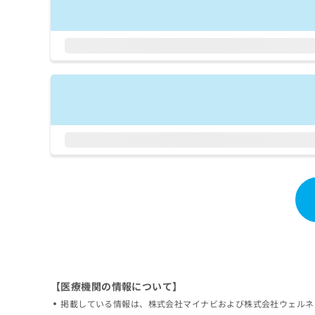
拡
資
きま
充
料
せん
の
ので
の
ご了
お
ご
承く
申
請
ださ
し
求
い。
込
は
み
こ
は
ち
こ
ら
ち
ら
無
料
掲
情
載
報
情
拡
報
充
の
の
修
お
正
申
【医療機関の情報について】
は
し
掲載している情報は、株式会社マイナビおよび株式会社ウェルネ
こ
込