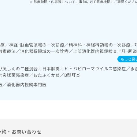
診療時間・内容等について、事前に必ず医療機関にご確認くださ
診療／神経･脳血管領域の一次診療／精神科・神経科領域の一次診療／
酸素療法／消化器系領域の一次診療／上部消化管内視鏡検査／肝･胆
器系領域の一次診療／ホルター型心電図検査／腎･泌尿器系領域の一
もっと見
域の一次診療／内分泌機能検査／インスリン療法／糖尿病患者教育（食
び風しんの二種混合／日本脳炎／ヒトパピローマウイルス感染症／水
測定）／血液・免疫系領域の一次診療／医療用麻薬によるがん疼痛治
肺炎球菌感染症／おたふくかぜ／B型肝炎
医／消化器内視鏡専門医
予約・お問い合わせ