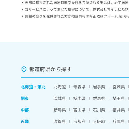
実際に検索された医療機関で受診を希望される場合は、必ず医療
ち
み
当サービスによって生じた損害について、株式会社マイナビ及び
ら
は
情報の誤りを発見された方は
掲載情報の修正依頼フォーム
か
こ
ち
そ
ら
の
他
の
お
問
い
合
都道府県から探す
わ
せ
は
北海道
・
東北
北海道
青森県
岩手県
宮城県
こ
ち
関東
茨城県
栃木県
群馬県
埼玉県
ら
中部
新潟県
富山県
石川県
福井県
近畿
滋賀県
京都府
大阪府
兵庫県