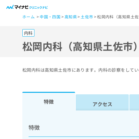
一
ホーム
中国・四国
高知県
土佐市
松岡内科（高知県土佐
般
ユ
内科
ー
ザ
松岡内科（高知県土佐市
ー
の
方
松岡内科は高知県土佐市にあります。内科の診察をしてい
は
こ
ち
ら
特徴
アクセス
医
マ
療
イ
特徴
ナ
関
ビ