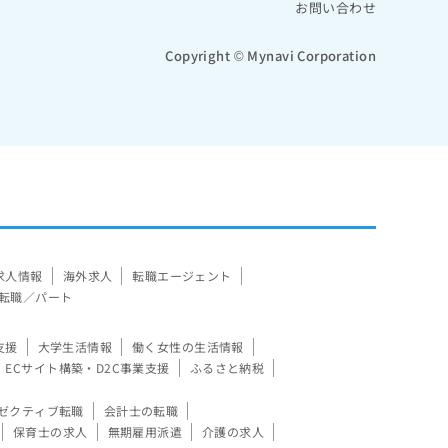
お問い合わせ
Copyright © Mynavi Corporation
求人情報
海外求人
転職エージェント
転職／パート
支援
大学生活情報
働く女性の生活情報
ECサイト構築・D2C事業支援
ふるさと納税
ゼクティブ転職
会計士の転職
保育士の求人
無期雇用派遣
介護の求人