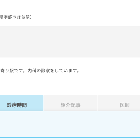
県宇部市 床波駅）
）
最寄り駅です。内科の診察をしています。
診療時間
紹介記事
医師