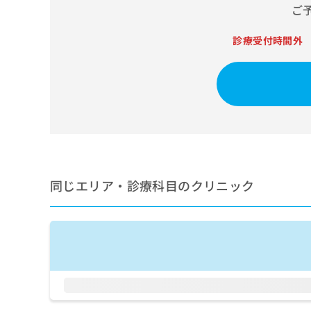
せ
こち
ご
ち
らは
は
マイ
こ
ら
ナビ
診療受付時間外
ち
クリ
ら
ニッ
クナ
広
ビサ
広
資
イト
告
告
への
料
出
出
お問
の
稿
合せ
稿
ご
の
フォ
の
請
お
ーム
お
求
問
とな
問
りま
は
い
同じエリア・診療科目のクリニック
い
す。
こ
合
合
クリ
ち
わ
ニッ
わ
ら
せ
クの
せ
は
予
は
約・
こ
こ
無
症状
ち
ち
のご
料
ら
相談
ら
情
など
報
はで