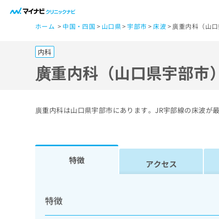
一
ホーム
中国・四国
山口県
宇部市
床波
廣重内科（山口
般
ユ
内科
ー
ザ
廣重内科（山口県宇部市
ー
の
方
廣重内科は山口県宇部市にあります。JR宇部線の床波が
は
こ
ち
ら
特徴
アクセス
医
マ
療
イ
特徴
ナ
関
ビ