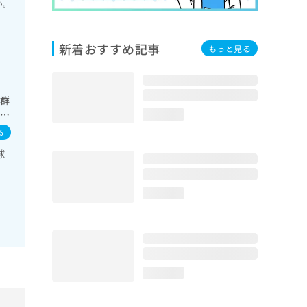
い。
新着おすすめ記事
もっと見る
候群
域の
loading...
診療
る
糖
球
loading...
loading...