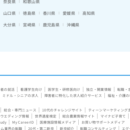
奈良県
和歌山県
山口県
徳島県
香川県
愛媛県
高知県
大分県
宮崎県
鹿児島県
沖縄県
験者の就活
看護学生向け
医学生・研修医向け
独立・開業情報
転職・
ミドル・シニアの求人
障害者に特化した求人紹介サービス
福祉・介護の
総合・専門ニュース
10代のチャレンジサイト
ティーンマーケティング
ウエディング情報
世界遺産検定
総合農業情報サイト
マイナビ子育て
tudy
My CareerID
医療施設情報メディア
お買い物サポートメディア
ーム業界の転職
20代・第二新卒
新卒紹介
転職コンサルティング
エグ