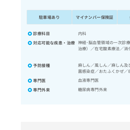
係
ク
者
リ
の
ニ
駐車場あり
マイナンバー保険証
ッ
方
ク
は
ナ
診療科目
内科
こ
ビ
神経･脳血管領域の一次診
対応可能な疾患・治療
ち
に
治療）／在宅酸素療法／消
関
ら
一次診療／ホルター型心電
す
／内分泌機能検査／インス
る
麻しん／風しん／麻しん及
予防接種
尿病による合併症に対する
お
広
菌感染症／おたふくかぜ／
広
問
告
告
い
血液専門医
専門医
出
代
合
糖尿病専門外来
専門外来
稿
わ
理
の
せ
店
お
は
の
問
こ
い
方
ち
合
ら
は
わ
こ