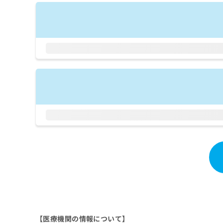
拡
資
きま
充
料
せん
の
ので
の
ご了
お
ご
承く
申
請
ださ
し
求
い。
込
は
み
こ
は
ち
こ
ら
ち
ら
無
料
掲
情
載
報
情
拡
報
充
の
の
修
お
正
申
は
し
【医療機関の情報について】
こ
込