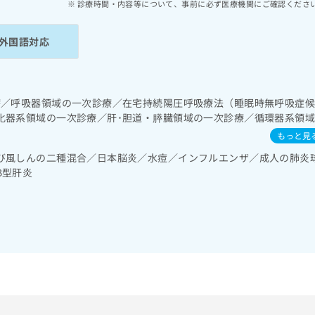
診療時間・内容等について、事前に必ず医療機関にご確認くださ
外国語対応
療／呼吸器領域の一次診療／在宅持続陽圧呼吸療法（睡眠時無呼吸症
化器系領域の一次診療／肝･胆道・膵臓領域の一次診療／循環器系領
図検査／腎･泌尿器系領域の一次診療／内分泌･代謝･栄養領域の一次
もっと見
リン療法／糖尿病患者教育（食事療法、運動療法、自己血糖測定）／
び風しんの二種混合／日本脳炎／水痘／インフルエンザ／成人の肺炎
継続的な管理及び指導／血液・免疫系領域の一次診療
B型肝炎