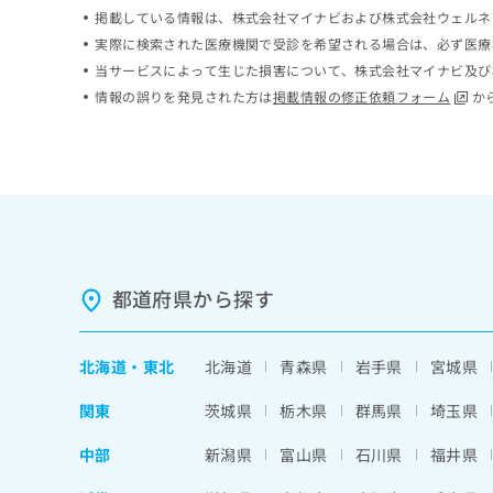
ち
掲載している情報は、株式会社マイナビおよび株式会社ウェルネ
み
ら
は
実際に検索された医療機関で受診を希望される場合は、必ず医療
こ
当サービスによって生じた損害について、株式会社マイナビ及び
ち
情報の誤りを発見された方は
掲載情報の修正依頼フォーム
か
そ
ら
の
他
の
お
問
い
合
わ
都道府県から探す
せ
は
こ
ち
北海道
・
東北
北海道
青森県
岩手県
宮城県
ら
関東
茨城県
栃木県
群馬県
埼玉県
中部
新潟県
富山県
石川県
福井県