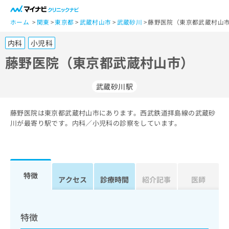
一
般
ホーム
関東
東京都
武蔵村山市
武蔵砂川
藤野医院（東京都武蔵村山市
ユ
内科
小児科
ー
ザ
藤野医院（東京都武蔵村山市）
ー
の
武蔵砂川駅
方
は
こ
藤野医院は東京都武蔵村山市にあります。西武鉄道拝島線の武蔵砂
川が最寄り駅です。内科／小児科の診察をしています。
ち
ら
医
マ
療
イ
特徴
アクセス
診療時間
紹介記事
医師
関
ナ
係
ビ
者
ク
の
リ
特徴
方
ニ