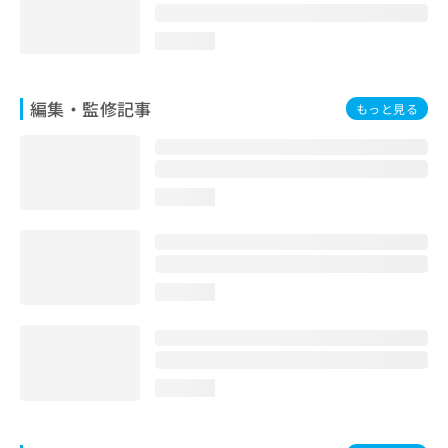
お
問
loading...
い
合
わ
編集・監修記事
もっと見る
せ
は
こ
ち
ら
loading...
loading...
loading...