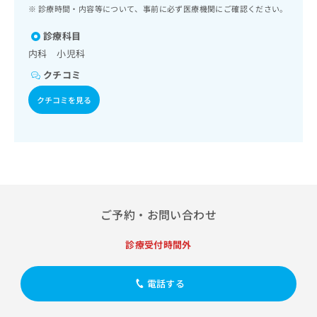
ッ
は
診療時間・内容等について、事前に必ず医療機関にご確認ください。
ク
こ
ナ
診療科目
ち
ビ
内科 小児科
ら
に
クチコミ
関
広
す
広
クチコミを見る
告
る
告
代
お
出
理
問
稿
店
い
の
合
の
お
わ
方
問
せ
い
は
は
合
こ
ご予約・お問い合わせ
こ
わ
ち
ち
せ
ら
診療受付時間外
ら
は
こ
こち
ち
広
電話する
らは
広
ら
告
マイ
告
出
ナビ