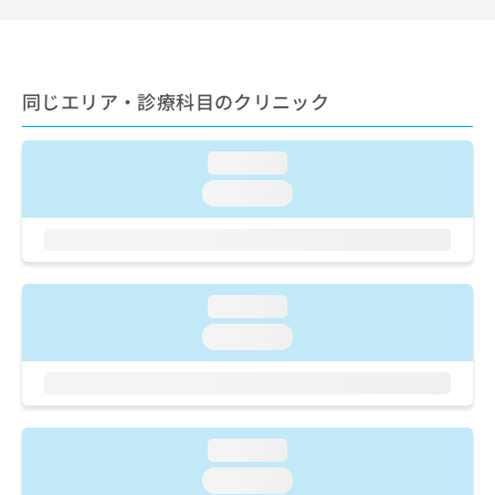
出
稿
クリ
資
稿
ニッ
の
料
クナ
の
お
の
ビサ
お
問
ご
イト
問
同じエリア・診療科目のクリニック
い
請
への
い
合
お問
求
合
合せ
わ
は
フォ
わ
loading...
せ
こ
ーム
せ
は
ち
loading...
とな
は
こ
ら
りま
こ
ち
す。
ち
ら
クリ
無
ら
ニッ
料
クの
資
loading...
情
予
料
報
約・
loading...
の
症状
拡
のご
ご
充
相談
請
の
など
求
お
はで
は
申
きま
loading...
こ
せん
し
ので
ち
loading...
込