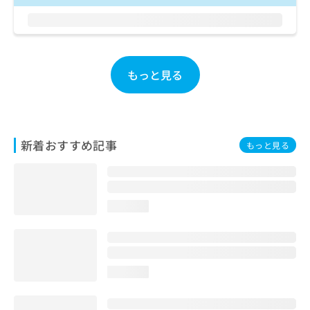
ご了
ら
み
承く
は
ださ
こ
無
い。
ち
料
ら
情
もっと見る
報
拡
掲
充
載
の
情
お
報
新着おすすめ記事
もっと見る
申
の
し
修
込
正
み
は
は
こ
loading...
こ
ち
ち
ら
ら
そ
loading...
の
他
の