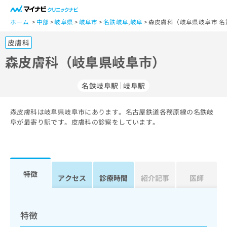
一
般
ホーム
中部
岐阜県
岐阜市
名鉄岐阜
,
岐阜
森皮膚科（岐阜県岐阜市 名
ユ
皮膚科
ー
ザ
森皮膚科（岐阜県岐阜市）
ー
の
名鉄岐阜駅
岐阜駅
方
は
こ
森皮膚科は岐阜県岐阜市にあります。名古屋鉄道各務原線の名鉄岐
阜が最寄り駅です。皮膚科の診察をしています。
ち
ら
医
マ
療
イ
特徴
アクセス
診療時間
紹介記事
医師
関
ナ
係
ビ
者
ク
の
リ
特徴
方
ニ