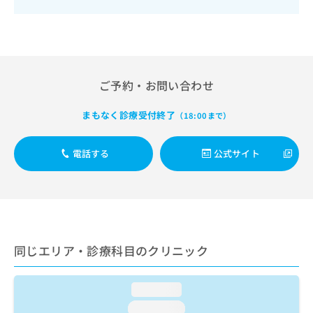
出
稿
クリ
資
稿
ニッ
の
料
クナ
の
お
の
ビサ
お
問
ご
イト
問
い
請
への
い
合
お問
求
ご予約・お問い合わせ
合
合せ
わ
は
フォ
わ
せ
こ
ーム
まもなく診療受付終了
せ
（18:00まで）
は
ち
とな
は
こ
ら
りま
こ
ち
す。
電話する
公式サイト
ち
ら
クリ
無
ら
ニッ
料
クの
資
情
予
料
報
約・
の
症状
拡
のご
ご
充
相談
請
同じエリア・診療科目のクリニック
の
など
求
お
はで
は
申
きま
loading...
こ
せん
し
ので
ち
込
loading...