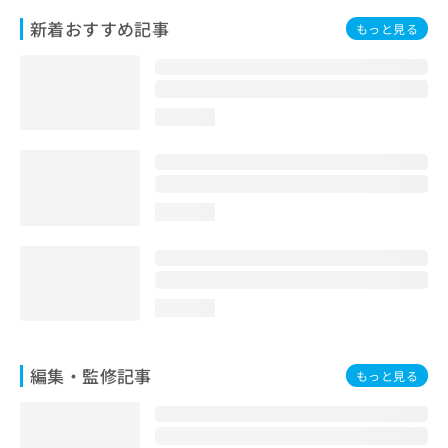
お
新着おすすめ記事
もっと見る
問
い
合
わ
せ
loading...
は
こ
ち
ら
loading...
loading...
編集・監修記事
もっと見る