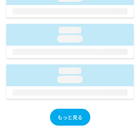
ご了
ら
み
承く
は
ださ
こ
無
い。
ち
料
ら
情
loading...
報
loading...
拡
掲
充
載
の
情
お
報
申
の
loading...
し
修
込
loading...
正
み
は
は
こ
こ
ち
ち
ら
ら
もっと見る
そ
の
他
の