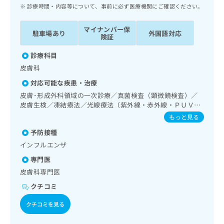
ッ
は
診療時間・内容等について、事前に必ず医療機関にご確認ください。
ク
こ
ナ
ち
マイナンバー保
駐車場あり
外国語対応
ビ
険証
ら
に
関
診療科目
広
す
広
皮膚科
告
る
告
代
対応可能な疾患・治療
お
出
理
問
皮膚･形成外科領域の一次診療／真菌検査（顕微鏡検査）／
稿
店
皮膚生検／凍結療法／光線療法（紫外線・赤外線・ＰＵＶ
い
の
Ａ）／アトピー性皮膚炎の治療／腎･泌尿器系領域の一次診
合
の
お
もっと見る
療
わ
方
問
予防接種
せ
い
は
インフルエンザ
は
合
こ
こ
わ
専門医
ち
ち
せ
ら
皮膚科専門医
ら
は
クチコミ
こ
こち
ち
広
らは
クチコミを見る
広
ら
告
マイ
告
出
ナビ