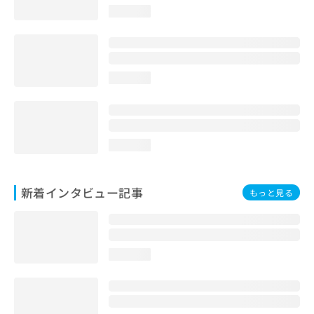
loading...
loading...
loading...
新着インタビュー記事
もっと見る
loading...