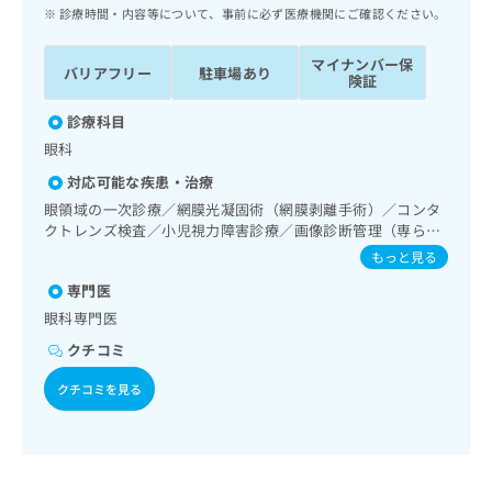
ッ
は
診療時間・内容等について、事前に必ず医療機関にご確認ください。
ク
こ
ナ
ち
マイナンバー保
バリアフリー
駐車場あり
ビ
険証
ら
に
関
診療科目
広
す
広
眼科
告
る
告
代
対応可能な疾患・治療
お
出
理
問
眼領域の一次診療／網膜光凝固術（網膜剥離手術）／コンタ
稿
店
クトレンズ検査／小児視力障害診療／画像診断管理（専ら画
い
の
像診断を担当する医師による読影）
合
の
お
もっと見る
わ
方
問
専門医
せ
い
は
眼科専門医
は
合
こ
こ
わ
クチコミ
ち
ち
せ
ら
ら
は
クチコミを見る
こ
こち
ち
広
らは
広
ら
告
マイ
告
出
ナビ