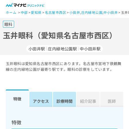
一
般
ホーム
中部
愛知県
名古屋市西区
小田井
,
庄内緑地公園
,
中小田井
玉井
ユ
眼科
ー
ザ
玉井眼科（愛知県名古屋市西区）
ー
の
小田井駅
庄内緑地公園駅
中小田井駅
方
は
こ
玉井眼科は愛知県名古屋市西区にあります。名古屋市営地下鉄鶴舞
線の庄内緑地公園が最寄り駅です。眼科の診察をしています。
ち
ら
医
マ
療
イ
特徴
アクセス
診療時間
紹介記事
医師
関
ナ
係
ビ
者
ク
の
リ
特徴
方
ニ