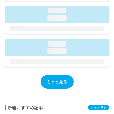
ご了
ら
み
承く
は
ださ
loading...
こ
無
い。
ち
loading...
料
ら
情
報
拡
掲
充
載
loading...
の
情
お
報
loading...
申
の
し
修
込
正
み
は
は
こ
こ
ち
もっと見る
ち
ら
ら
そ
の
新着おすすめ記事
他
もっと見る
の