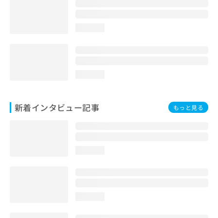
loading...
loading...
新着インタビュー記事
もっと見る
loading...
loading...