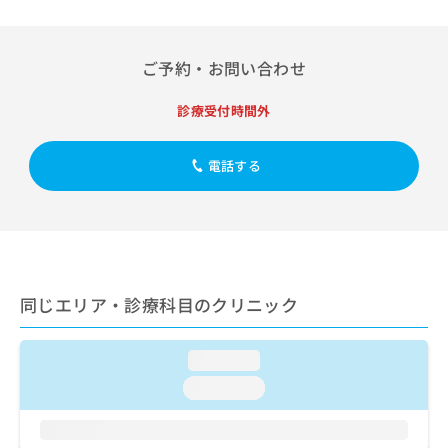
出
稿
クリ
資
稿
ニッ
の
料
クナ
の
お
の
ビサ
お
ご予約・お問い合わせ
問
ご
イト
問
い
請
への
い
合
お問
診療受付時間外
求
合
合せ
わ
は
フォ
わ
せ
こ
ーム
せ
電話する
は
ち
とな
は
こ
ら
りま
こ
ち
す。
ち
ら
クリ
無
ら
ニッ
料
クの
資
情
予
料
報
約・
同じエリア・診療科目のクリニック
の
症状
拡
のご
ご
充
相談
請
の
loading...
など
求
お
はで
loading...
は
申
きま
こ
せん
し
ので
ち
込