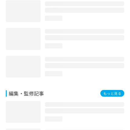
お
問
い
loading...
合
わ
せ
は
こ
loading...
ち
ら
loading...
編集・監修記事
もっと見る
loading...