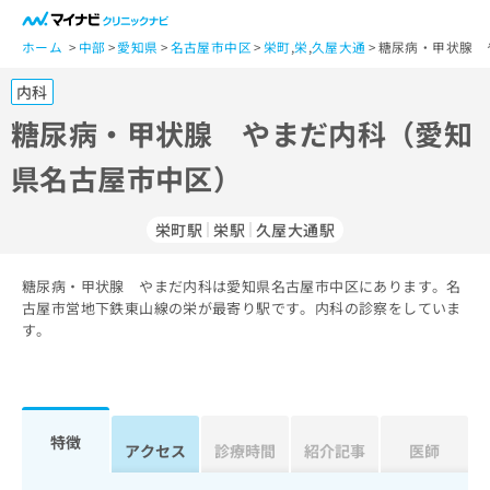
一
般
ホーム
中部
愛知県
名古屋市中区
栄町
,
栄
,
久屋大通
糖尿病・甲状腺 
ユ
内科
ー
ザ
糖尿病・甲状腺 やまだ内科（愛知
ー
県名古屋市中区）
の
方
は
栄町駅
栄駅
久屋大通駅
こ
ち
糖尿病・甲状腺 やまだ内科は愛知県名古屋市中区にあります。名
ら
古屋市営地下鉄東山線の栄が最寄り駅です。内科の診察をしていま
す。
医
マ
療
イ
関
ナ
係
ビ
者
ク
特徴
アクセス
診療時間
紹介記事
医師
の
リ
方
ニ