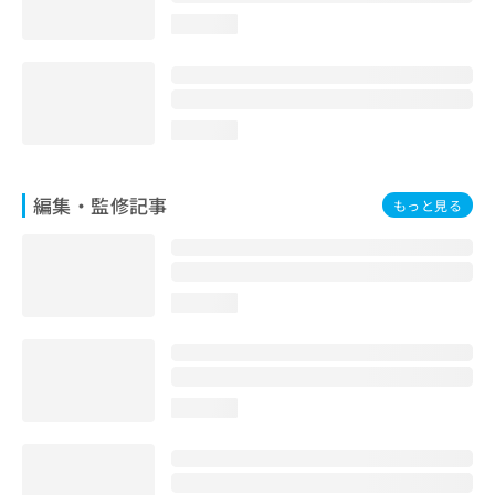
お
loading...
問
い
合
わ
せ
loading...
は
こ
ち
編集・監修記事
もっと見る
ら
loading...
loading...