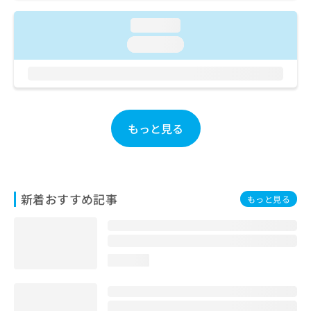
ご了
ら
み
承く
は
loading...
ださ
こ
無
い。
loading...
ち
料
ら
情
報
拡
掲
充
載
の
情
もっと見る
お
報
申
の
し
修
込
正
み
は
新着おすすめ記事
もっと見る
は
こ
こ
ち
ち
ら
ら
loading...
そ
の
他
の