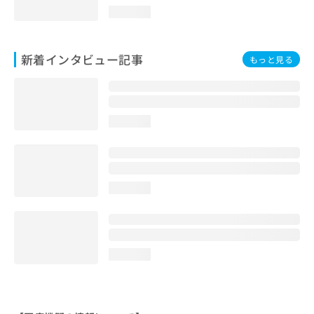
loading...
新着インタビュー記事
もっと見る
loading...
loading...
loading...