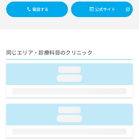
出
稿
クリ
資
稿
ニッ
の
電話する
公式サイト
料
クナ
の
お
の
ビサ
お
問
ご
イト
問
い
請
への
い
合
お問
求
合
合せ
わ
は
フォ
わ
せ
こ
ーム
せ
同じエリア・診療科目のクリニック
は
ち
とな
は
こ
ら
りま
こ
ち
す。
loading...
ち
ら
クリ
無
ら
ニッ
loading...
料
クの
資
情
予
料
報
約・
の
症状
拡
のご
ご
充
相談
loading...
請
の
など
求
お
loading...
はで
は
申
きま
こ
せん
し
ので
ち
込