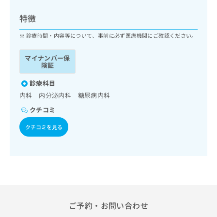
ッ
は
ク
こ
特徴
ナ
ち
ビ
診療時間・内容等について、事前に必ず医療機関にご確認ください。
ら
に
関
マイナンバー保
広
す
広
険証
告
る
告
代
お
診療科目
出
理
問
稿
内科 内分泌内科 糖尿病内科
店
い
の
クチコミ
合
の
お
わ
方
問
クチコミを見る
せ
い
は
は
合
こ
こ
わ
ち
ち
せ
ら
ら
は
こ
こち
ち
広
らは
広
ら
告
ご予約・お問い合わせ
マイ
告
出
ナビ