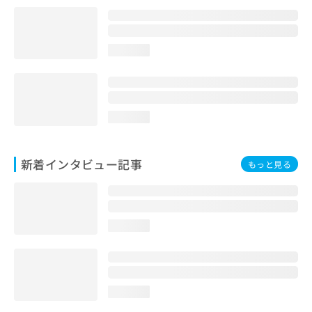
loading...
loading...
新着インタビュー記事
もっと見る
loading...
loading...