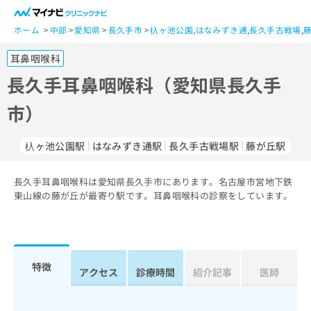
一
般
ホーム
中部
愛知県
長久手市
杁ヶ池公園
,
はなみずき通
,
長久手古戦場
,
ユ
耳鼻咽喉科
ー
ザ
長久手耳鼻咽喉科（愛知県長久手
ー
市）
の
方
は
杁ヶ池公園駅
はなみずき通駅
長久手古戦場駅
藤が丘駅
こ
ち
長久手耳鼻咽喉科は愛知県長久手市にあります。名古屋市営地下鉄
ら
東山線の藤が丘が最寄り駅です。耳鼻咽喉科の診察をしています。
医
マ
療
イ
関
ナ
係
ビ
特徴
アクセス
診療時間
紹介記事
医師
者
ク
の
リ
方
ニ