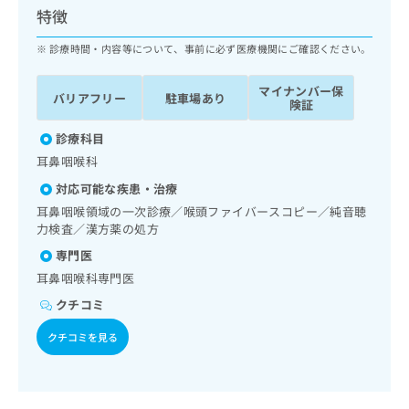
ッ
は
特徴
ク
こ
ナ
診療時間・内容等について、事前に必ず医療機関にご確認ください。
ち
ビ
ら
に
マイナンバー保
バリアフリー
駐車場あり
関
険証
広
す
広
告
る
診療科目
告
代
お
出
耳鼻咽喉科
理
問
稿
対応可能な疾患・治療
店
い
の
合
の
耳鼻咽喉領域の一次診療／喉頭ファイバースコピー／純音聴
お
わ
力検査／漢方薬の処方
方
問
せ
い
は
専門医
は
合
こ
耳鼻咽喉科専門医
こ
わ
ち
ち
せ
クチコミ
ら
ら
は
クチコミを見る
こ
こち
ち
広
らは
広
ら
告
マイ
告
出
ナビ