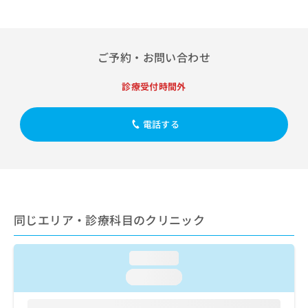
出
稿
クリ
資
稿
ニッ
の
料
クナ
の
お
の
ビサ
お
問
ご
イト
ご予約・お問い合わせ
問
い
請
への
い
合
お問
求
合
診療受付時間外
合せ
わ
は
フォ
わ
せ
こ
ーム
せ
は
ち
とな
電話する
は
こ
ら
りま
こ
ち
す。
ち
ら
クリ
無
ら
ニッ
料
クの
資
情
予
料
報
約・
の
症状
同じエリア・診療科目のクリニック
拡
のご
ご
充
相談
請
の
など
求
loading...
お
はで
は
申
きま
loading...
こ
せん
し
ので
ち
込