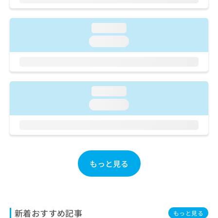
ご了
ら
み
承く
は
ださ
こ
無
い。
loading...
ち
料
loading...
ら
情
報
拡
掲
充
載
の
情
loading...
お
報
申
loading...
の
し
修
込
正
み
は
は
こ
こ
ち
ち
もっと見る
ら
ら
そ
の
他
新着おすすめ記事
もっと見る
の