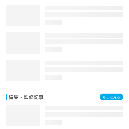
お
問
い
合
loading...
わ
せ
は
こ
ち
loading...
ら
loading...
編集・監修記事
もっと見る
loading...