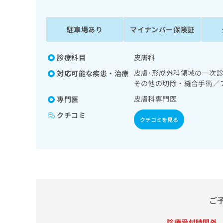
係
ク
者
リ
の
ニ
駐車場あり
マイナンバー保険証
ッ
方
ク
は
ナ
診療科目
皮膚科
こ
ビ
皮膚･形成外科領域の一次
対応可能な疾患・治療
ち
に
その他の切除・縫合手術／
関
ら
す
皮膚科専門医
専門医
る
クチコミ
お
クチコミを見る
広
広
問
告
告
い
出
代
合
稿
わ
理
の
せ
店
お
は
の
問
こ
い
方
ち
ご
合
ら
は
わ
こ
診療受付時間外