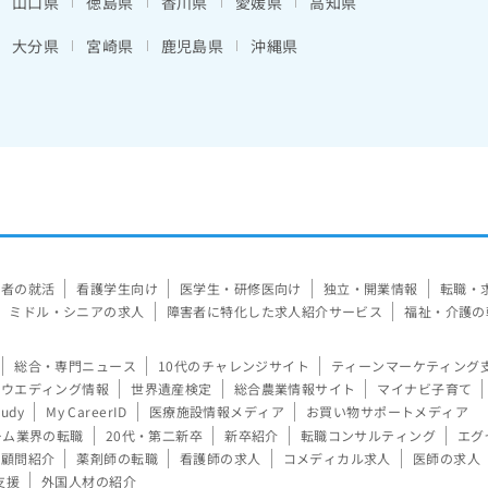
山口県
徳島県
香川県
愛媛県
高知県
大分県
宮崎県
鹿児島県
沖縄県
験者の就活
看護学生向け
医学生・研修医向け
独立・開業情報
転職・
ミドル・シニアの求人
障害者に特化した求人紹介サービス
福祉・介護の
総合・専門ニュース
10代のチャレンジサイト
ティーンマーケティング
ウエディング情報
世界遺産検定
総合農業情報サイト
マイナビ子育て
tudy
My CareerID
医療施設情報メディア
お買い物サポートメディア
ーム業界の転職
20代・第二新卒
新卒紹介
転職コンサルティング
エグ
顧問紹介
薬剤師の転職
看護師の求人
コメディカル求人
医師の求人
支援
外国人材の紹介