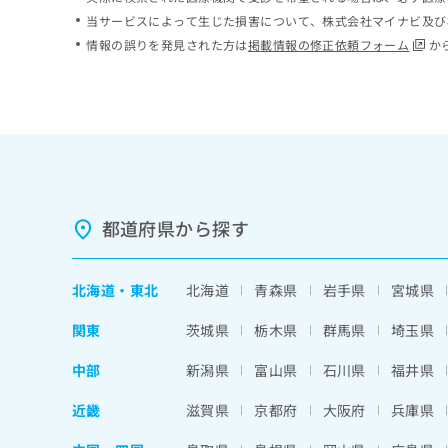
ち
み
当サービスによって生じた損害について、株式会社マイナビ及び
ら
は
情報の誤りを発見された方は
掲載情報の修正依頼フォーム
か
こ
ち
そ
ら
の
他
の
お
問
い
都道府県から探す
合
わ
せ
北海道
・
東北
北海道
青森県
岩手県
宮城県
は
こ
関東
茨城県
栃木県
群馬県
埼玉県
ち
ら
中部
新潟県
富山県
石川県
福井県
近畿
滋賀県
京都府
大阪府
兵庫県