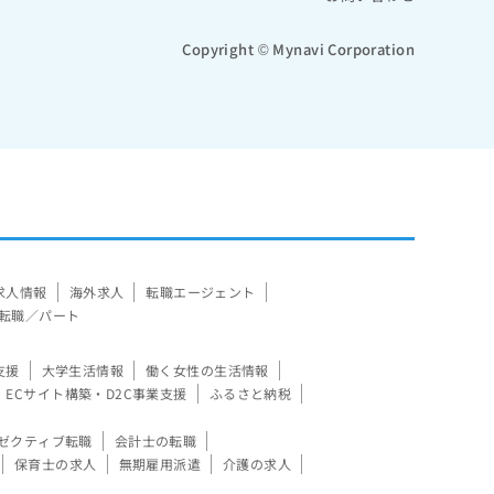
Copyright © Mynavi Corporation
求人情報
海外求人
転職エージェント
転職／パート
支援
大学生活情報
働く女性の生活情報
ECサイト構築・D2C事業支援
ふるさと納税
ゼクティブ転職
会計士の転職
保育士の求人
無期雇用派遣
介護の求人