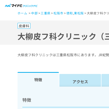
一
ホーム
中部
三重県
松阪市
徳和
,
東松阪
大柳皮フ科クリ
般
ユ
皮膚科
ー
ザ
大柳皮フ科クリニック（
ー
の
方
大柳皮フ科クリニックは三重県松阪市にあります。JR紀
は
こ
ち
ら
特徴
アクセス
医
マ
療
イ
特徴
ナ
関
ビ