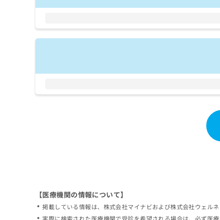
拡
資
きま
充
料
せん
の
ので
の
ご了
お
ご
承く
申
請
ださ
し
求
い。
込
は
み
こ
は
ち
こ
ら
ち
ら
無
料
掲
情
載
報
情
拡
報
充
の
の
修
お
【医療機関の情報について】
正
申
掲載している情報は、株式会社マイナビおよび株式会社ウェルネ
は
し
こ
実際に検索された医療機関で受診を希望される場合は、必ず医療
込