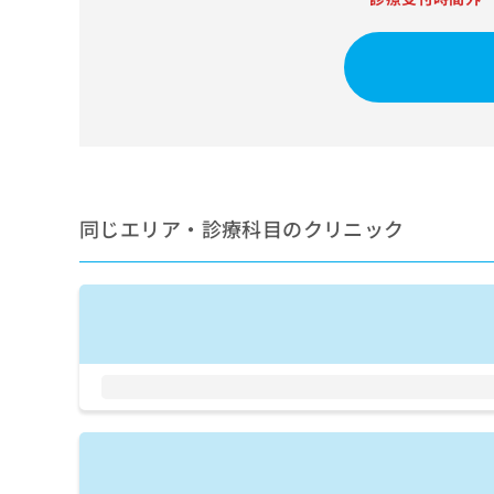
せ
こち
ち
らは
は
マイ
こ
ら
ナビ
ち
クリ
ら
ニッ
クナ
広
ビサ
広
資
イト
告
告
への
料
出
出
お問
の
稿
合せ
稿
ご
の
同じエリア・診療科目のクリニック
フォ
の
請
お
ーム
お
求
問
とな
問
りま
は
い
い
す。
こ
合
合
クリ
ち
わ
ニッ
わ
ら
せ
クの
せ
は
予
は
約・
こ
こ
無
症状
ち
ち
のご
料
ら
相談
ら
情
など
報
はで