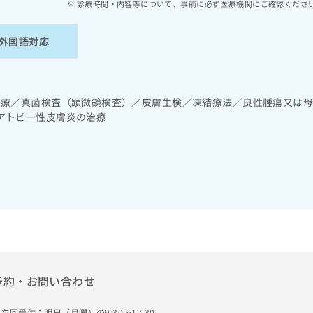
診療時間・内容等について、事前に必ず医療機関にご確認くださ
外国語対応
診療／真菌検査（顕微鏡検査）／皮膚生検／凍結療法／良性腫瘍又は
アトピー性皮膚炎の治療
予約・お問い合わせ
次回受付：明日（月曜）の9:30～12:30