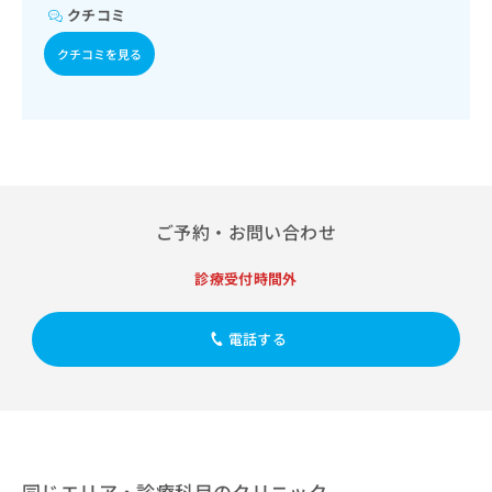
出
稿
クリ
資
クチコミ
稿
ニッ
の
料
クナ
の
お
クチコミを見る
の
ビサ
お
問
ご
イト
問
い
請
への
い
合
お問
求
合
合せ
わ
は
フォ
わ
せ
こ
ーム
せ
は
ち
とな
は
こ
ら
りま
こ
ち
ご予約・お問い合わせ
す。
ち
ら
クリ
無
ら
ニッ
診療受付時間外
料
クの
資
情
予
料
報
約・
電話する
の
症状
拡
のご
ご
充
相談
請
の
など
求
お
はで
は
申
きま
こ
せん
し
ので
ち
込
同じエリア・診療科目のクリニック