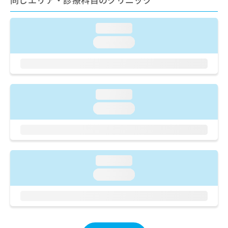
ご了
ら
み
承く
は
ださ
こ
無
い。
loading...
ち
料
loading...
ら
情
報
拡
掲
充
載
の
情
loading...
お
報
申
loading...
の
し
修
込
正
み
は
は
こ
こ
loading...
ち
ち
ら
loading...
ら
そ
の
他
の