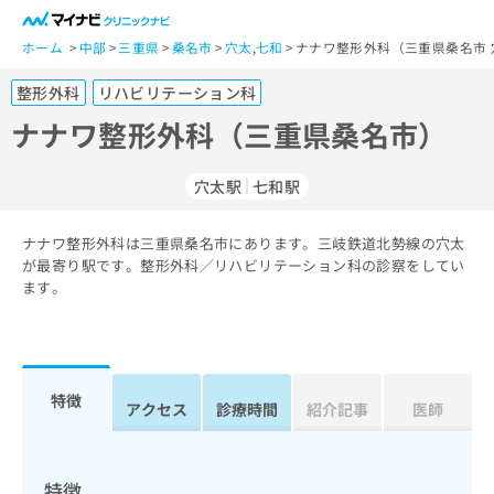
一
般
ホーム
中部
三重県
桑名市
穴太
,
七和
ナナワ整形外科（三重県桑名市 
ユ
整形外科
リハビリテーション科
ー
ザ
ナナワ整形外科（三重県桑名市）
ー
の
穴太駅
七和駅
方
は
こ
ナナワ整形外科は三重県桑名市にあります。三岐鉄道北勢線の穴太
が最寄り駅です。整形外科／リハビリテーション科の診察をしてい
ち
ます。
ら
医
マ
療
イ
関
ナ
特徴
アクセス
診療時間
紹介記事
医師
係
ビ
者
ク
の
リ
方
ニ
特徴