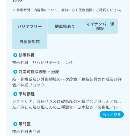
ッ
は
ク
診療時間・内容等について、事前に必ず医療機関にご確認ください。
こ
ナ
ち
ビ
ら
マイナンバー保
バリアフリー
駐車場あり
に
険証
関
広
す
広
外国語対応
告
る
告
代
お
出
診療科目
理
問
稿
整形外科 リハビリテーション科
店
い
の
合
の
お
対応可能な疾患・治療
わ
方
問
筋・骨格系及び外傷領域の一次診療／義肢装具の作成及び評
せ
い
は
価／神経ブロック
は
合
こ
予防接種
こ
わ
ち
ち
せ
ジフテリア、百日せき及び破傷風の三種混合／麻しん／風し
ら
ら
ん／麻しん及び風しんの二種混合／日本脳炎／破傷風／Hib
は
感染症／小児の肺炎球菌感染症／ヒトパピローマウイルス感
こ
もっと見る
こち
染症／水痘／インフルエンザ／成人の肺炎球菌感染症／おた
ち
広
らは
専門医
ふくかぜ
広
ら
告
マイ
整形外科専門医
告
出
ナビ