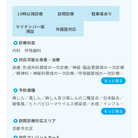
ッ
は
ク
こ
19時以降診療
訪問診療
駐車場あり
ナ
ち
ビ
ら
マイナンバー保
に
外国語対応
険証
関
広
す
広
診療科目
告
る
告
内科 呼吸器科
代
お
出
理
問
稿
対応可能な疾患・治療
店
い
の
皮膚･形成外科領域の一次診療／神経･脳血管領域の一次診療
合
の
お
／精神科・神経科領域の一次診療／呼吸器領域の一次診療／
わ
方
問
在宅持続陽圧呼吸療法（睡眠時無呼吸症候群治療）／在宅酸
もっと見る
せ
い
は
素療法／消化器系領域の一次診療／肝･胆道・膵臓領域の一
は
予防接種
合
次診療／循環器系領域の一次診療／腎･泌尿器系領域の一次
こ
こ
わ
診療／内分泌･代謝･栄養領域の一次診療／血液・免疫系領域
麻しん／風しん／麻しん及び風しんの二種混合／日本脳炎／
ち
ち
の一次診療／筋・骨格系及び外傷領域の一次診療／漢方薬の
せ
破傷風／ヒトパピローマウイルス感染症／水痘／インフルエ
ら
ら
処方
は
ンザ／成人の肺炎球菌感染症／おたふくかぜ／A型肝炎／B型
もっと見る
こ
肝炎
こち
訪問診療対応エリア
ち
広
らは
広
ら
告
京都市北区
マイ
告
出
ナビ
対応クレジットカード