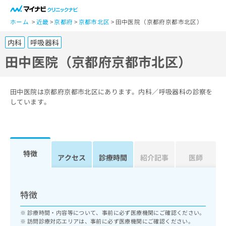
一
般
ホーム
近畿
京都府
京都市北区
田中医院（京都府京都市北区）
ユ
内科
呼吸器科
ー
ザ
田中医院（京都府京都市北区）
ー
の
方
田中医院は京都府京都市北区にあります。内科／呼吸器科の診察を
は
しています。
こ
ち
ら
特徴
医
アクセス
診療時間
紹介記事
医師
マ
療
イ
関
ナ
係
ビ
特徴
者
ク
の
リ
診療時間・内容等について、事前に必ず医療機関にご確認ください。
方
ニ
訪問診療対応エリアは、事前に必ず医療機関にご確認ください。