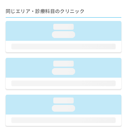
ご了
ら
み
承く
は
同じエリア・診療科目のクリニック
ださ
こ
無
い。
ち
料
ら
情
loading...
報
loading...
拡
掲
充
載
の
情
お
報
申
の
loading...
し
修
loading...
込
正
み
は
は
こ
こ
ち
ち
ら
ら
loading...
そ
loading...
の
他
の