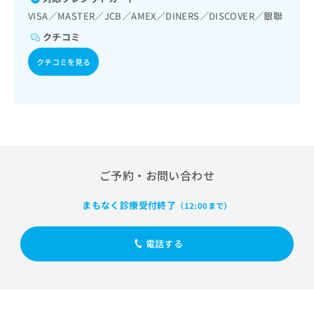
出
稿
クリ
資
VISA／MASTER／JCB／AMEX／DINERS／DISCOVER／銀聯
稿
ニッ
の
料
クナ
の
お
の
クチコミ
ビサ
お
問
ご
イト
問
い
クチコミを見る
請
への
い
合
お問
求
合
合せ
わ
は
フォ
わ
せ
こ
ーム
せ
は
ち
とな
は
こ
ら
りま
こ
ち
す。
ち
ら
クリ
無
ら
ニッ
ご予約・お問い合わせ
料
クの
資
情
予
まもなく診療受付終了
料
（12:00まで）
報
約・
の
症状
拡
のご
ご
充
電話する
相談
請
の
など
求
お
はで
は
申
きま
こ
せん
し
ので
ち
込