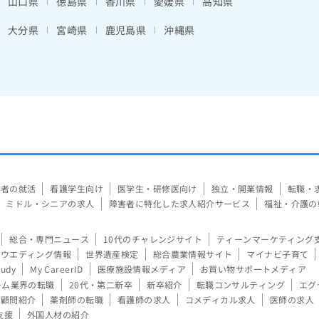
山口県
徳島県
香川県
愛媛県
高知県
大分県
宮崎県
鹿児島県
沖縄県
験者の就活
看護学生向け
医学生・研修医向け
独立・開業情報
転職・
ミドル・シニアの求人
障害者に特化した求人紹介サービス
福祉・介護の
総合・専門ニュース
10代のチャレンジサイト
ティーンマーケティング
ウエディング情報
世界遺産検定
総合農業情報サイト
マイナビ子育て
tudy
My CareerID
医療施設情報メディア
お買い物サポートメディア
ーム業界の転職
20代・第二新卒
新卒紹介
転職コンサルティング
エグ
顧問紹介
薬剤師の転職
看護師の求人
コメディカル求人
医師の求人
支援
外国人材の紹介