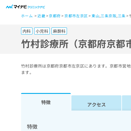
一
ホーム
近畿
京都府
京都市左京区
東山
,
三条京阪
,
三条
般
ユ
内科
小児科
麻酔科
ー
ザ
竹村診療所（京都府京都
ー
の
方
竹村診療所は京都府京都市左京区にあります。京都市営地
は
ます。
こ
ち
ら
特徴
アクセス
医
マ
療
イ
ナ
関
特徴
ビ