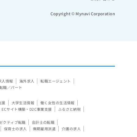
Copyright © Mynavi Corporation
求人情報
海外求人
転職エージェント
転職／パート
支援
大学生活情報
働く女性の生活情報
ECサイト構築・D2C事業支援
ふるさと納税
ゼクティブ転職
会計士の転職
保育士の求人
無期雇用派遣
介護の求人