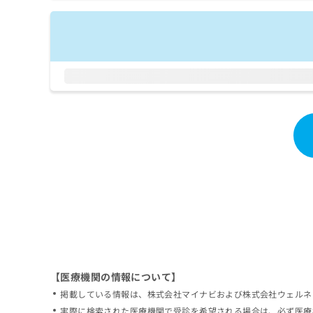
拡
資
きま
充
料
せん
の
ので
の
ご了
お
ご
承く
申
請
ださ
し
求
い。
込
は
み
こ
は
ち
こ
ら
ち
ら
無
料
掲
情
載
報
情
拡
報
充
の
の
修
お
【医療機関の情報について】
正
申
掲載している情報は、株式会社マイナビおよび株式会社ウェルネ
は
し
こ
実際に検索された医療機関で受診を希望される場合は、必ず医療
込