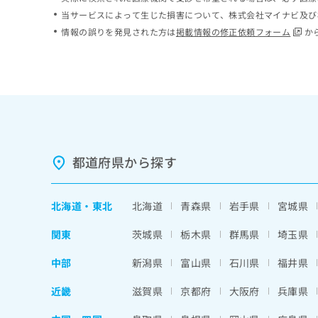
ち
み
当サービスによって生じた損害について、株式会社マイナビ及び
ら
は
情報の誤りを発見された方は
掲載情報の修正依頼フォーム
か
こ
ち
そ
ら
の
他
の
お
問
い
都道府県から探す
合
わ
せ
北海道
・
東北
北海道
青森県
岩手県
宮城県
は
こ
関東
茨城県
栃木県
群馬県
埼玉県
ち
ら
中部
新潟県
富山県
石川県
福井県
近畿
滋賀県
京都府
大阪府
兵庫県