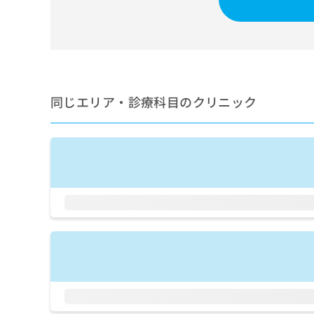
せ
こち
ち
らは
は
マイ
こ
ら
ナビ
ち
クリ
ら
ニッ
クナ
広
ビサ
広
資
イト
同じエリア・診療科目のクリニック
告
告
への
料
出
出
お問
の
稿
合せ
稿
ご
の
フォ
の
請
お
ーム
お
求
問
とな
問
りま
は
い
い
す。
こ
合
合
クリ
ち
わ
ニッ
わ
ら
せ
クの
せ
は
予
は
約・
こ
こ
無
症状
ち
ち
のご
料
ら
相談
ら
情
など
報
はで