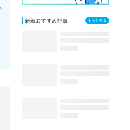
い。
新着おすすめ記事
もっと見る
loading...
loading...
loading...