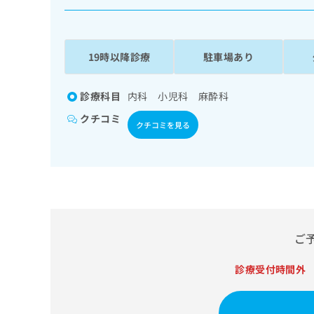
係
ク
者
リ
の
ニ
ッ
方
19時以降診療
駐車場あり
ク
は
ナ
こ
ビ
診療科目
内科 小児科 麻酔科
ち
に
クチコミ
関
ら
クチコミを見る
す
る
お
広
広
問
告
告
い
出
代
合
稿
わ
理
の
せ
ご
店
お
は
の
問
こ
診療受付時間外
い
方
ち
合
ら
は
わ
こ