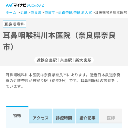
一
般
ホーム
近畿
奈良県
奈良市
近鉄奈良
,
奈良
,
新大宮
耳鼻咽喉科川本医院
ユ
耳鼻咽喉科
ー
ザ
耳鼻咽喉科川本医院（奈良県奈良
ー
市）
の
方
は
近鉄奈良駅
奈良駅
新大宮駅
こ
ち
耳鼻咽喉科川本医院は奈良県奈良市にあります。近畿日本鉄道奈良
ら
線の近鉄奈良が最寄り駅（徒歩3分）です。耳鼻咽喉科の診察をし
ています。
医
マ
療
イ
関
ナ
係
ビ
者
ク
特徴
アクセス
診療時間
紹介記事
医師
の
リ
方
ニ