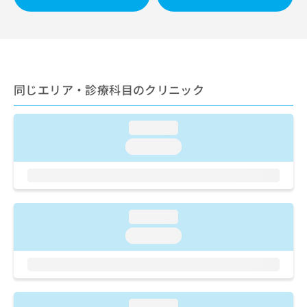
ご了
ら
み
承く
は
ださ
こ
無
い。
ち
料
ら
情
報
同じエリア・診療科目のクリニック
拡
掲
充
載
の
情
loading...
お
報
申
loading...
の
し
修
込
正
み
は
は
こ
こ
ち
loading...
ち
ら
loading...
ら
そ
の
他
の
loading...