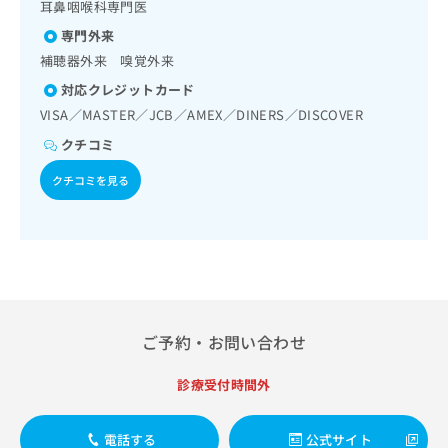
出
耳鼻咽喉科専門医
稿
クリ
資
稿
ニッ
の
料
専門外来
クナ
の
お
の
ビサ
補聴器外来 嗅覚外来
お
問
ご
イト
問
い
対応クレジットカード
請
への
い
合
お問
求
VISA／MASTER／JCB／AMEX／DINERS／DISCOVER
合
合せ
わ
は
フォ
クチコミ
わ
せ
こ
ーム
せ
は
ち
とな
クチコミを見る
は
こ
ら
りま
こ
ち
す。
ち
ら
クリ
無
ら
ニッ
料
クの
資
情
予
料
報
約・
の
症状
拡
のご
ご
充
ご予約・お問い合わせ
相談
請
の
など
求
お
はで
診療受付時間外
は
申
きま
こ
せん
し
ので
ち
込
電話する
公式サイト