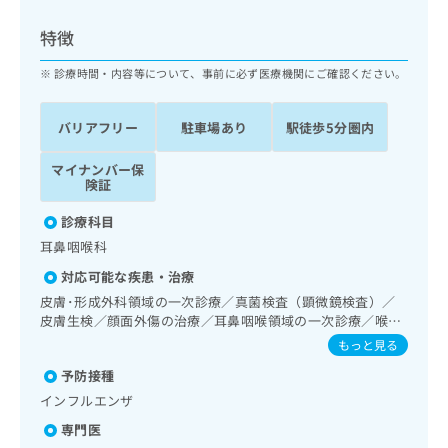
ッ
は
ク
こ
特徴
ナ
ち
ビ
診療時間・内容等について、事前に必ず医療機関にご確認ください。
ら
に
関
広
バリアフリー
駐車場あり
駅徒歩5分圏内
す
広
告
る
告
代
マイナンバー保
お
出
険証
理
問
稿
店
い
の
診療科目
合
の
お
耳鼻咽喉科
わ
方
問
せ
い
は
対応可能な疾患・治療
は
合
こ
皮膚･形成外科領域の一次診療／真菌検査（顕微鏡検査）／
こ
わ
ち
皮膚生検／顔面外傷の治療／耳鼻咽喉領域の一次診療／喉頭
ち
せ
ファイバースコピー／純音聴力検査／補聴器適合検査／呼吸
ら
もっと見る
ら
は
器領域の一次診療／消化器系領域の一次診療／小児領域の一
こ
予防接種
次診療／小児呼吸器疾患／小児アレルギー疾患／口唇、舌若
こち
ち
広
しくは口腔粘膜の炎症、外傷又は腫瘍の治療／漢方薬の処方
インフルエンザ
らは
広
ら
告
マイ
専門医
告
出
ナビ