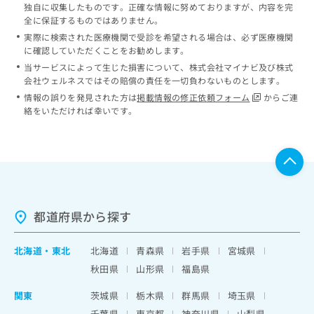
独自に収集したものです。正確な情報に努めておりますが、内容を完
全に保証するものではありません。
実際に検索された医療機関で受診を希望される場合は、必ず医療機関
に確認していただくことをお勧めします。
当サービスによって生じた損害について、株式会社マイナビ及び株式
会社ウェルネスではその賠償の責任を一切負わないものとします。
情報の誤りを発見された方は
掲載情報の修正依頼フォーム
からご連
絡をいただければ幸いです。
都道府県から探す
北海道
・
東北
北海道
青森県
岩手県
宮城県
秋田県
山形県
福島県
関東
茨城県
栃木県
群馬県
埼玉県
千葉県
東京都
神奈川県
山梨県