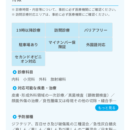
ッ
は
ク
診療時間・内容等について、事前に必ず医療機関にご確認ください。
こ
ナ
訪問診療対応エリアは、事前に必ず医療機関にご確認ください。
ち
ビ
ら
に
19時以降診療
訪問診療
バリアフリー
関
広
す
広
告
マイナンバー保
る
駐車場あり
外国語対応
告
険証
代
お
出
理
問
稿
セカンドオピニ
店
い
オン対応
の
合
の
お
診療科目
わ
方
問
せ
内科 小児科 外科 放射線科
い
は
は
合
こ
対応可能な疾患・治療
こ
わ
ち
皮膚･形成外科領域の一次診療／真菌検査（顕微鏡検査）／
ち
せ
ら
顔面外傷の治療／良性腫瘍又は母斑その他の切除・縫合手術
ら
は
／アトピー性皮膚炎の治療／神経･脳血管領域の一次診療／
もっと見る
こ
精神科・神経科領域の一次診療／心身医学療法／終夜睡眠ポ
こち
ち
広
予防接種
リグラフィー／禁煙指導（ニコチン依存症管理）／睡眠障害
らは
広
ら
告
マイ
／認知症／耳鼻咽喉領域の一次診療／呼吸器領域の一次診療
ジフテリア、百日せき及び破傷風の三種混合／急性灰白髄炎
告
出
ナビ
／在宅持続陽圧呼吸療法（睡眠時無呼吸症候群治療）／在宅
／麻しん／風しん／麻しん及び風しんの二種混合／日本脳炎