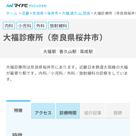
一
般
ホーム
近畿
奈良県
桜井市
大福
,
香久山
,
耳成
大福診療所（奈良県桜井
ユ
内科
小児科
外科
放射線科
ー
ザ
大福診療所（奈良県桜井市）
ー
の
大福駅
香久山駅
耳成駅
方
は
こ
大福診療所は奈良県桜井市にあります。近畿日本鉄道大阪線の大福
が最寄り駅です。内科／小児科／外科／放射線科の診察をしていま
ち
す。
ら
医
マ
療
イ
関
ナ
特徴
アクセス
診療時間
紹介記事
医師
係
ビ
者
ク
の
リ
方
ニ
特徴