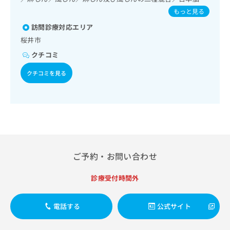
出
稿
クリ
資
酸素療法／消化器系領域の一次診療／上部消化管内視鏡検査
／破傷風／結核／Hib感染症／小児の肺炎球菌感染症／ヒト
もっと見る
稿
ニッ
の
料
／肝･胆道・膵臓領域の一次診療／循環器系領域の一次診療
パピローマウイルス感染症／水痘／インフルエンザ／成人の
クナ
の
お
／腎･泌尿器系領域の一次診療／尿失禁の治療／内分泌･代
の
訪問診療対応エリア
肺炎球菌感染症／おたふくかぜ／A型肝炎／B型肝炎／ロタウ
ビサ
お
問
謝･栄養領域の一次診療／インスリン療法／糖尿病患者教育
ご
イルス感染症
イト
桜井市
問
い
（食事療法、運動療法、自己血糖測定）／糖尿病による合併
請
への
い
クチコミ
症に対する継続的な管理及び指導／筋・骨格系及び外傷領域
合
お問
求
合
の一次診療／小児領域の一次診療／乳幼児の育児相談／夜尿
合せ
わ
は
クチコミを見る
フォ
わ
症の治療／神経ブロック／医療用麻薬によるがん疼痛治療／
せ
こ
ーム
がんに伴う精神症状のケア／漢方薬の処方／在宅における看
せ
は
ち
とな
取り
は
こ
ら
りま
こ
ち
す。
ち
ら
クリ
無
ら
ニッ
料
クの
資
情
予
料
報
約・
ご予約・お問い合わせ
の
症状
拡
のご
ご
充
診療受付時間外
相談
請
の
など
求
お
はで
は
申
きま
電話する
公式サイト
こ
せん
し
ので
ち
込