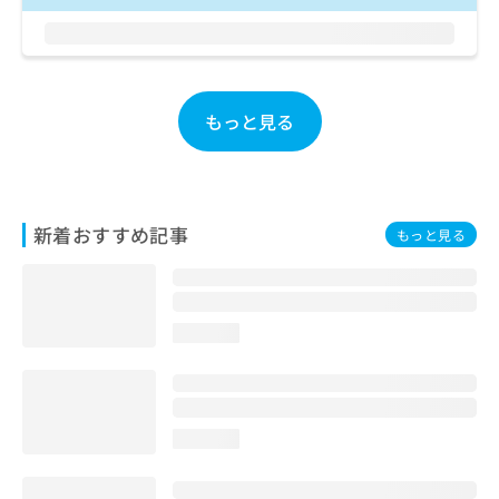
お
問
い
合
わ
もっと見る
せ
は
こ
ち
ら
新着おすすめ記事
もっと見る
loading...
loading...