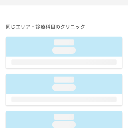
ご了
ら
み
承く
は
ださ
こ
無
い。
ち
料
同じエリア・診療科目のクリニック
ら
情
報
拡
掲
loading...
充
載
の
情
loading...
お
報
申
の
し
修
込
正
み
は
loading...
は
こ
loading...
こ
ち
ち
ら
ら
そ
の
loading...
他
loading...
の