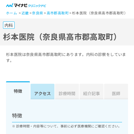
一
般
ホーム
近畿
奈良県
高市郡高取町
杉本医院（奈良県高市郡高取町）
ユ
内科
ー
ザ
杉本医院（奈良県高市郡高取町）
ー
の
方
杉本医院は奈良県高市郡高取町にあります。内科の診察をしていま
は
す。
こ
ち
ら
特徴
医
アクセス
診療時間
紹介記事
医師
マ
療
イ
関
ナ
係
ビ
特徴
者
ク
の
リ
診療時間・内容等について、事前に必ず医療機関にご確認ください。
方
ニ