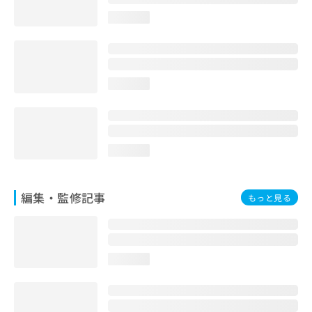
お
loading...
問
い
合
わ
せ
loading...
は
こ
ち
ら
loading...
編集・監修記事
もっと見る
loading...