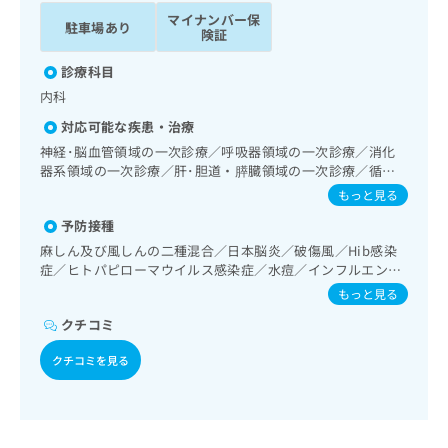
ッ
は
マイナンバー保
駐車場あり
ク
こ
険証
ナ
ち
ビ
診療科目
ら
に
内科
関
広
対応可能な疾患・治療
す
広
告
る
神経･脳血管領域の一次診療／呼吸器領域の一次診療／消化
告
代
お
器系領域の一次診療／肝･胆道・膵臓領域の一次診療／循環
出
理
器系領域の一次診療／腎･泌尿器系領域の一次診療／内分泌･
問
稿
もっと見る
代謝･栄養領域の一次診療／血液・免疫系領域の一次診療
店
い
の
予防接種
合
の
お
わ
麻しん及び風しんの二種混合／日本脳炎／破傷風／Hib感染
方
問
症／ヒトパピローマウイルス感染症／水痘／インフルエンザ
せ
い
は
／成人の肺炎球菌感染症／おたふくかぜ／B型肝炎
は
合
もっと見る
こ
こ
わ
ち
クチコミ
ち
せ
ら
ら
は
クチコミを見る
こ
こち
ち
広
らは
広
ら
告
マイ
告
出
ナビ