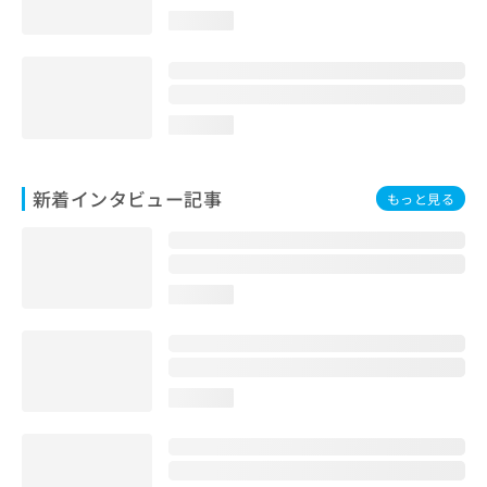
loading...
loading...
新着インタビュー記事
もっと見る
loading...
loading...