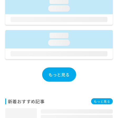
ご了
loading...
ら
み
承く
は
loading...
ださ
こ
無
い。
ち
料
ら
情
報
拡
loading...
掲
充
載
loading...
の
情
お
報
申
の
し
修
込
正
み
は
もっと見る
は
こ
こ
ち
ち
ら
ら
そ
新着おすすめ記事
もっと見る
の
他
の