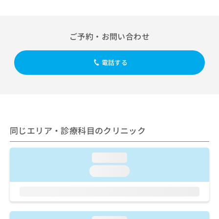
出
稿
クリ
資
稿
ニッ
の
料
クナ
の
お
の
ビサ
お
問
ご
ご予約・お問い合わせ
イト
問
い
請
への
い
合
お問
求
合
合せ
電話する
わ
は
フォ
わ
せ
こ
ーム
せ
は
ち
とな
は
こ
ら
りま
こ
ち
す。
ち
ら
クリ
無
ら
ニッ
料
同じエリア・診療科目のクリニック
クの
資
情
予
料
報
約・
の
症状
拡
loading...
のご
ご
充
相談
loading...
請
の
など
求
お
はで
は
申
きま
こ
せん
し
ので
ち
込