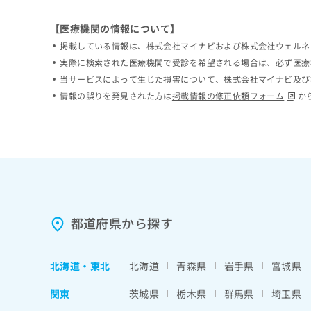
ち
み
ら
は
【医療機関の情報について】
こ
掲載している情報は、株式会社マイナビおよび株式会社ウェルネ
ち
実際に検索された医療機関で受診を希望される場合は、必ず医療
そ
ら
の
当サービスによって生じた損害について、株式会社マイナビ及び
他
情報の誤りを発見された方は
掲載情報の修正依頼フォーム
か
の
お
問
い
合
わ
せ
は
こ
都道府県から探す
ち
ら
北海道
・
東北
北海道
青森県
岩手県
宮城県
関東
茨城県
栃木県
群馬県
埼玉県