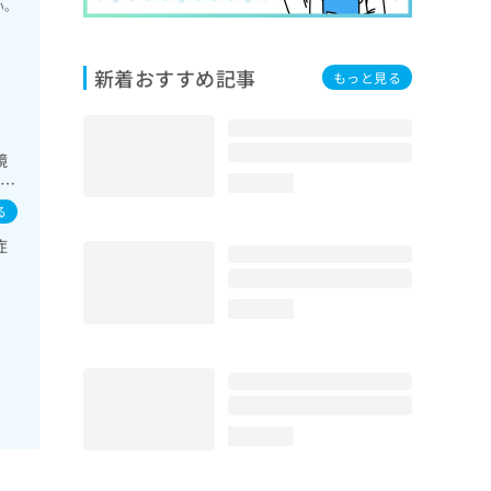
い。
新着おすすめ記事
もっと見る
鏡
ホル
loading...
病
る
症
loading...
loading...