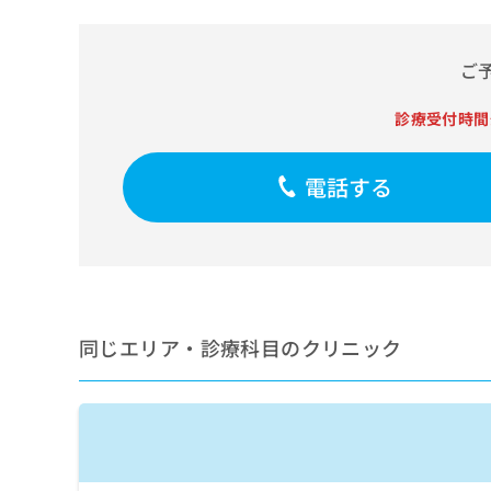
せ
こち
ち
らは
は
マイ
こ
ら
ナビ
ご
ち
クリ
ら
ニッ
クナ
診療受付時間
広
ビサ
広
資
イト
告
告
への
料
出
電話する
出
お問
の
稿
合せ
稿
ご
の
フォ
の
請
お
ーム
お
求
問
とな
問
りま
は
い
い
す。
こ
合
合
クリ
ち
わ
ニッ
わ
同じエリア・診療科目のクリニック
ら
せ
クの
せ
は
予
は
約・
こ
こ
無
症状
ち
ち
のご
料
ら
相談
ら
情
など
報
はで