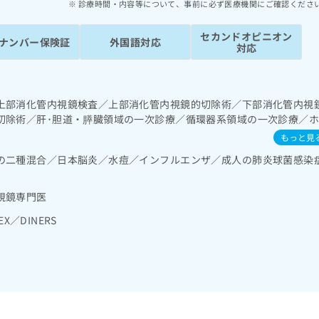
診療時間・内容等について、事前に必ず医療機関にご確認くださ
セカンドオピニオン
ナンバー保険証
外国語対応
対応
上部消化管内視鏡検査／上部消化管内視鏡的切除術／下部消化管内視
切除術／肝･胆道・膵臓領域の一次診療／循環器系領域の一次診療／
･代謝･栄養領域の一次診療／内分泌機能検査／インスリン療法／糖尿
もっと見
的な管理及び指導／漢方薬の処方
の二種混合／日本脳炎／水痘／インフルエンザ／成人の肺炎球菌感染
視鏡専門医
EX／DINERS