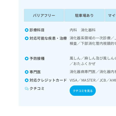
係
ク
者
リ
の
ニ
バリアフリー
駐車場あり
マイ
ッ
方
ク
は
ナ
診療科目
内科 消化器科
こ
ビ
消化器系領域の一次診療／
対応可能な疾患・治療
ち
に
検査／下部消化管内視鏡的
関
ら
ター型心電図検査／内分泌
す
による合併症に対する継続
る
風しん／麻しん及び風しん
予防接種
お
広
／おたふくかぜ
広
問
告
告
い
消化器病専門医／消化器内
専門医
出
代
合
対応クレジットカード
VISA／MASTER／JCB／AM
稿
わ
理
の
せ
クチコミ
店
クチコミを見る
お
は
の
問
こ
い
方
ち
合
ら
は
わ
こ