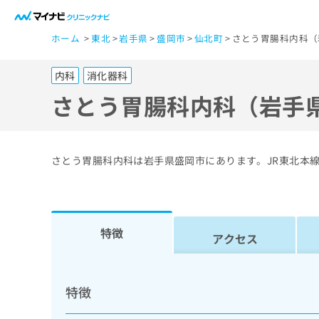
一
ホーム
東北
岩手県
盛岡市
仙北町
さとう胃腸科内科（
般
ユ
内科
消化器科
ー
ザ
さとう胃腸科内科（岩手
ー
の
方
さとう胃腸科内科は岩手県盛岡市にあります。JR東北本
は
こ
ち
ら
特徴
アクセス
医
マ
療
イ
特徴
ナ
関
ビ