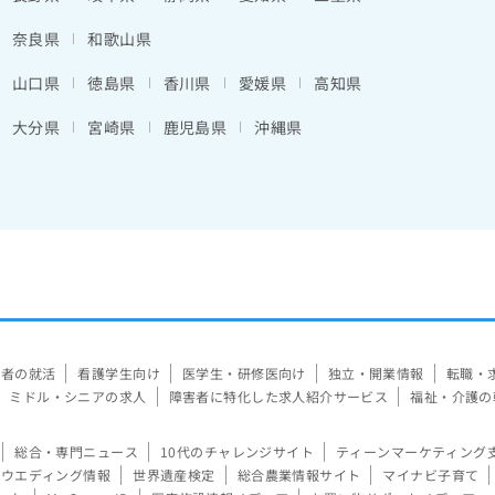
奈良県
和歌山県
山口県
徳島県
香川県
愛媛県
高知県
大分県
宮崎県
鹿児島県
沖縄県
験者の就活
看護学生向け
医学生・研修医向け
独立・開業情報
転職・
ミドル・シニアの求人
障害者に特化した求人紹介サービス
福祉・介護の
総合・専門ニュース
10代のチャレンジサイト
ティーンマーケティング
ウエディング情報
世界遺産検定
総合農業情報サイト
マイナビ子育て