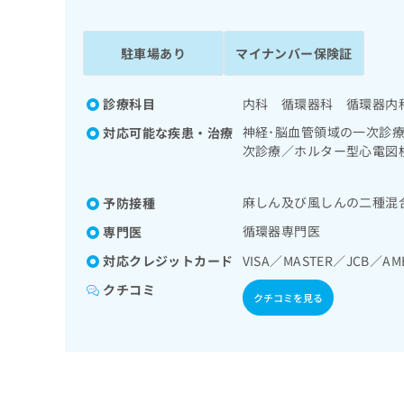
係
ク
者
リ
の
ニ
駐車場あり
マイナンバー保険証
ッ
方
ク
は
ナ
診療科目
内科 循環器科 循環器内
こ
ビ
神経･脳血管領域の一次診
対応可能な疾患・治療
ち
に
次診療／ホルター型心電図
関
ら
栄養領域の一次診療／血液
す
る
麻しん及び風しんの二種混
予防接種
お
広
広
問
循環器専門医
専門医
告
告
い
対応クレジットカード
VISA／MASTER／JCB／AM
出
代
合
稿
わ
理
クチコミ
クチコミを見る
の
せ
店
お
は
の
問
こ
い
方
ち
合
ら
は
わ
こ