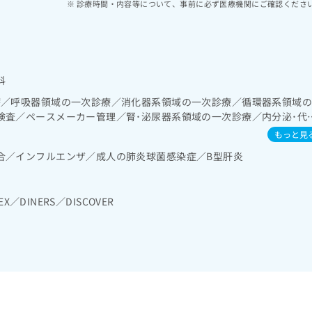
診療時間・内容等について、事前に必ず医療機関にご確認くださ
科
療／呼吸器領域の一次診療／消化器系領域の一次診療／循環器系領域
検査／ペースメーカー管理／腎･泌尿器系領域の一次診療／内分泌･代
・免疫系領域の一次診療
もっと見
合／インフルエンザ／成人の肺炎球菌感染症／B型肝炎
EX／DINERS／DISCOVER