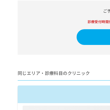
せ
こち
ち
らは
は
マイ
ご
こ
ら
ナビ
ち
クリ
ら
診療受付時間
ニッ
クナ
広
ビサ
広
資
イト
告
告
への
料
出
出
お問
の
稿
合せ
稿
ご
の
フォ
の
請
お
ーム
お
求
問
とな
問
りま
は
い
い
す。
こ
合
合
クリ
同じエリア・診療科目のクリニック
ち
わ
ニッ
わ
ら
せ
クの
せ
は
予
は
約・
こ
こ
無
症状
ち
ち
のご
料
ら
相談
ら
情
など
報
はで