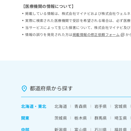
ち
み
【医療機関の情報について】
ら
は
掲載している情報は、株式会社マイナビおよび株式会社ウェルネ
こ
実際に検索された医療機関で受診を希望される場合は、必ず医療
ち
そ
当サービスによって生じた損害について、株式会社マイナビ及び
ら
の
情報の誤りを発見された方は
掲載情報の修正依頼フォーム
か
他
の
お
問
い
合
わ
せ
は
都道府県から探す
こ
ち
ら
北海道
・
東北
北海道
青森県
岩手県
宮城県
関東
茨城県
栃木県
群馬県
埼玉県
中部
新潟県
富山県
石川県
福井県