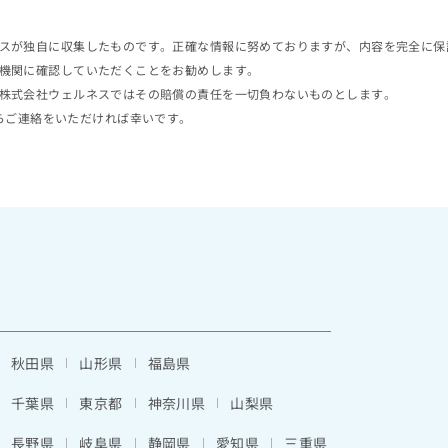
スが独自に収集したものです。正確な情報に努めておりますが、内容を完全に保
機関に確認していただくことをお勧めします。
株式会社ウェルネスではその賠償の責任を一切負わないものとします。
らご連絡をいただければ幸いです。
秋田県
山形県
福島県
千葉県
東京都
神奈川県
山梨県
長野県
岐阜県
静岡県
愛知県
三重県