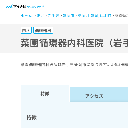
一
ホーム
東北
岩手県
盛岡市
盛岡
,
上盛岡
,
仙北町
菜園循
般
ユ
内科
循環器科
ー
ザ
菜園循環器内科医院（岩
ー
の
方
菜園循環器内科医院は岩手県盛岡市にあります。JR山田
は
こ
ち
ら
特徴
アクセス
医
マ
療
イ
特徴
ナ
関
ビ