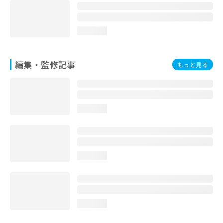
お
問
い
loading...
合
わ
せ
編集・監修記事
もっと見る
は
こ
ち
ら
loading...
loading...
loading...