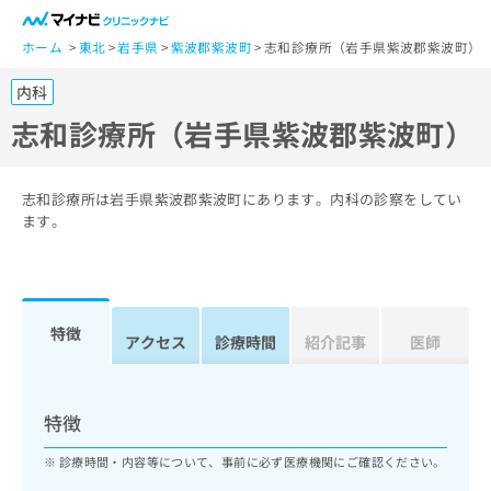
一
般
ホーム
東北
岩手県
紫波郡紫波町
志和診療所（岩手県紫波郡紫波町）
ユ
内科
ー
ザ
志和診療所（岩手県紫波郡紫波町）
ー
の
方
志和診療所は岩手県紫波郡紫波町にあります。内科の診察をしてい
は
ます。
こ
ち
ら
特徴
医
アクセス
診療時間
紹介記事
医師
マ
療
イ
関
ナ
係
ビ
特徴
者
ク
の
リ
診療時間・内容等について、事前に必ず医療機関にご確認ください。
方
ニ