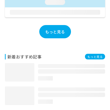
ご了
ら
loading...
み
承く
は
ださ
こ
無
い。
ち
料
ら
情
報
もっと見る
拡
掲
充
載
の
情
お
報
申
の
新着おすすめ記事
もっと見る
し
修
込
正
み
は
は
こ
こ
ち
loading...
ち
ら
ら
そ
の
loading...
他
の