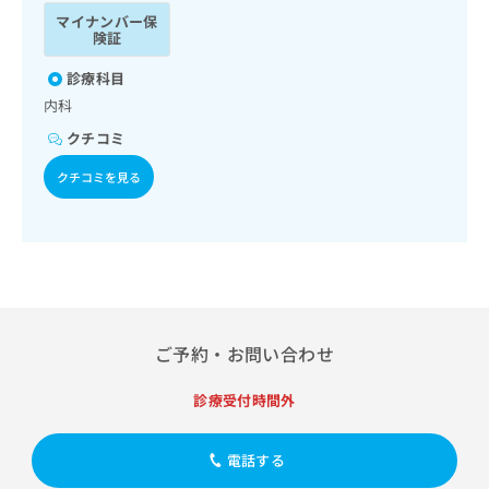
ッ
は
マイナンバー保
ク
こ
険証
ナ
ち
ビ
診療科目
ら
に
内科
関
広
クチコミ
す
広
告
る
告
クチコミを見る
代
お
出
理
問
稿
店
い
の
合
の
お
わ
方
問
せ
い
は
は
合
こ
こ
わ
ち
ご予約・お問い合わせ
ち
せ
ら
ら
は
診療受付時間外
こ
こち
ち
広
らは
広
ら
告
電話する
マイ
告
出
ナビ