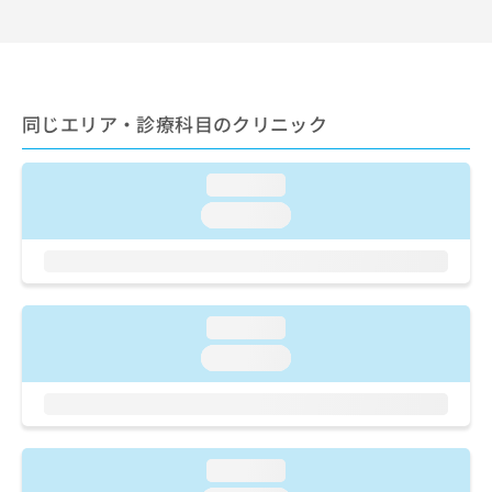
出
稿
クリ
資
稿
ニッ
の
料
クナ
の
お
の
ビサ
お
問
ご
イト
問
い
請
への
い
合
同じエリア・診療科目のクリニック
お問
求
合
合せ
わ
は
フォ
わ
せ
こ
ーム
せ
loading...
は
ち
とな
は
こ
ら
りま
loading...
こ
ち
す。
ち
ら
クリ
無
ら
ニッ
料
クの
資
情
予
料
報
約・
loading...
の
症状
拡
loading...
のご
ご
充
相談
請
の
など
求
お
はで
は
申
きま
こ
せん
し
loading...
ので
ち
込