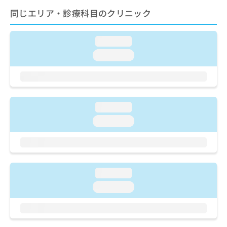
ご了
ら
み
承く
同じエリア・診療科目のクリニック
は
ださ
こ
無
い。
ち
料
loading...
ら
情
loading...
報
拡
掲
充
載
の
情
お
報
loading...
申
の
し
修
loading...
込
正
み
は
は
こ
こ
ち
ち
ら
loading...
ら
loading...
そ
の
他
の