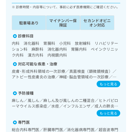
ッ
は
診療時間・内容等について、事前に必ず医療機関にご確認ください。
ク
こ
ナ
ち
マイナンバー保
セカンドオピニ
ビ
駐車場あり
ら
険証
オン対応
に
関
広
診療科目
す
広
告
内科 消化器科 胃腸科 小児科 放射線科 リハビリテー
る
告
代
ション科 麻酔科 消化器内科 胃腸内科 ペインクリニッ
お
出
ク内科 漢方内科 内視鏡内科
理
問
稿
店
い
の
対応可能な疾患・治療
合
の
お
皮膚･形成外科領域の一次診療／真菌検査（顕微鏡検査）／
わ
方
問
アトピー性皮膚炎の治療／神経･脳血管領域の一次診療／抗
せ
い
は
血栓療法／精神科・神経科領域の一次診療／終夜睡眠ポリグ
もっと見る
は
合
こ
ラフィー／睡眠障害／認知症／眼領域の一次診療／耳鼻咽喉
こ
わ
予防接種
領域の一次診療／呼吸器領域の一次診療／在宅持続陽圧呼吸
ち
ち
せ
療法（睡眠時無呼吸症候群治療）／在宅酸素療法／消化器系
麻しん／風しん／麻しん及び風しんの二種混合／ヒトパピロ
ら
ら
は
領域の一次診療／上部消化管内視鏡検査／上部消化管内視鏡
ーマウイルス感染症／水痘／インフルエンザ／成人の肺炎球
こ
的切除術／下部消化管内視鏡検査／下部消化管内視鏡的切除
菌感染症／おたふくかぜ／A型肝炎／B型肝炎
もっと見る
こち
ち
術／人工肛門の管理／肝･胆道・膵臓領域の一次診療／循環
広
らは
器系領域の一次診療／ホルター型心電図検査／腎･泌尿器系
広
ら
専門医
告
マイ
領域の一次診療／婦人科領域の一次診療／乳腺領域の一次診
告
出
ナビ
総合内科専門医／肝臓専門医／消化器病専門医／超音波専門