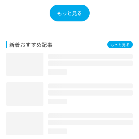
お
問
もっと見る
い
合
わ
せ
は
新着おすすめ記事
もっと見る
こ
ち
ら
loading...
loading...
loading...