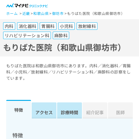
一
般
ホーム
近畿
和歌山県
御坊市
もりばた医院（和歌山県御坊市）
ユ
内科
消化器科
胃腸科
小児科
放射線科
ー
ザ
リハビリテーション科
麻酔科
ー
もりばた医院（和歌山県御坊市）
の
方
は
もりばた医院は和歌山県御坊市にあります。内科／消化器科／胃腸
こ
科／小児科／放射線科／リハビリテーション科／麻酔科の診察をし
ち
ています。
ら
医
マ
療
イ
関
特徴
ナ
アクセス
診療時間
紹介記事
医師
係
ビ
者
ク
の
リ
特徴
方
ニ