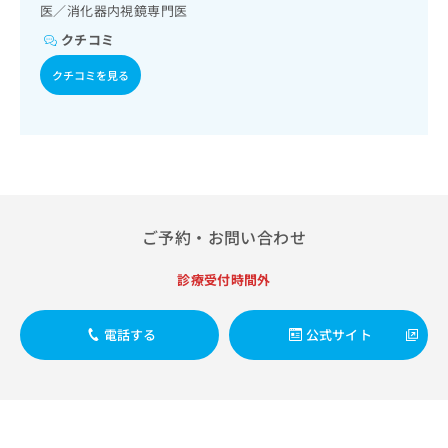
療／内分泌･代謝･栄養領域の一次診療／内分泌機能検査／イ
出
稿
クリ
医／消化器内視鏡専門医
資
ンスリン療法／糖尿病による合併症に対する継続的な管理及
稿
ニッ
の
料
クチコミ
び指導／血液・免疫系領域の一次診療／筋・骨格系及び外傷
クナ
の
お
の
ビサ
領域の一次診療／小児領域の一次診療／医療用麻薬によるが
お
問
ご
クチコミを見る
イト
ん疼痛治療／漢方薬の処方／鍼灸治療
問
い
請
への
い
合
お問
求
合
合せ
わ
は
フォ
わ
せ
こ
ーム
せ
は
ち
とな
は
こ
ら
りま
こ
ち
す。
ち
ら
クリ
ご予約・お問い合わせ
無
ら
ニッ
料
クの
資
情
診療受付時間外
予
料
報
約・
の
症状
拡
のご
ご
電話する
公式サイト
充
相談
請
の
など
求
お
はで
は
申
きま
こ
せん
し
ので
ち
込