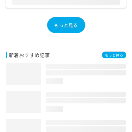
ご了
ら
み
承く
は
ださ
こ
無
い。
ち
料
もっと見る
ら
情
報
拡
掲
充
載
の
情
新着おすすめ記事
もっと見る
お
報
申
の
し
修
込
正
み
は
loading...
は
こ
こ
ち
ち
ら
ら
loading...
そ
の
他
の