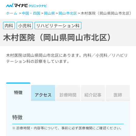
一
般
ホーム
中国・四国
岡山県
岡山市北区
木村医院（岡山県岡山市北区）
ユ
内科
小児科
リハビリテーション科
ー
ザ
木村医院（岡山県岡山市北区）
ー
の
方
木村医院は岡山県岡山市北区にあります。内科／小児科／リハビリ
は
テーション科の診察をしています。
こ
ち
ら
特徴
医
アクセス
診療時間
紹介記事
医師
マ
療
イ
関
ナ
係
ビ
特徴
者
ク
の
リ
診療時間・内容等について、事前に必ず医療機関にご確認ください。
方
ニ