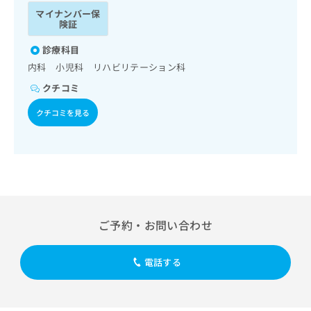
ッ
は
マイナンバー保
ク
こ
険証
ナ
ち
ビ
診療科目
ら
に
内科 小児科 リハビリテーション科
関
広
クチコミ
す
広
告
る
告
クチコミを見る
代
お
出
理
問
稿
店
い
の
合
の
お
わ
方
問
せ
い
は
は
合
こ
こ
わ
ち
ご予約・お問い合わせ
ち
せ
ら
ら
は
こ
電話する
こち
ち
広
らは
広
ら
告
マイ
告
出
ナビ