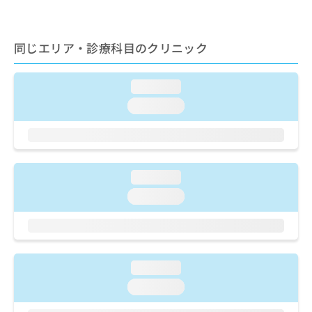
出
稿
クリ
資
稿
ニッ
の
料
クナ
の
お
の
ビサ
お
同じエリア・診療科目のクリニック
問
ご
イト
問
い
請
への
い
合
お問
求
loading...
合
合せ
わ
は
フォ
わ
せ
こ
loading...
ーム
せ
は
ち
とな
は
こ
ら
りま
こ
ち
す。
ち
ら
クリ
無
ら
ニッ
loading...
料
クの
資
情
予
loading...
料
報
約・
の
症状
拡
のご
ご
充
相談
請
の
など
求
お
はで
loading...
は
申
きま
loading...
こ
せん
し
ので
ち
込