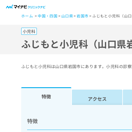
一
ホーム
中国・四国
山口県
岩国市
ふじもと小児科（山口
般
ユ
小児科
ー
ザ
ふじもと小児科（山口県
ー
の
方
ふじもと小児科は山口県岩国市にあります。小児科の診察
は
こ
ち
ら
特徴
アクセス
医
マ
療
イ
特徴
ナ
関
ビ