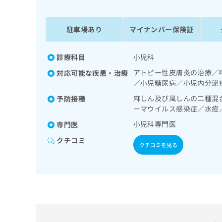
係
ク
者
リ
の
ニ
駐車場あり
マイナンバー保険証
ッ
方
ク
は
ナ
診療科目
小児科
こ
ビ
アトピー性皮膚炎の治療／
対応可能な疾患・治療
ち
に
／小児糖尿病／小児内分泌
関
ら
す
麻しん及び風しんの二種混
予防接種
る
ーマウイルス感染症／水痘
お
広
小児科専門医
専門医
広
問
告
告
い
クチコミ
出
クチコミを見る
代
合
稿
わ
理
の
せ
店
お
は
の
問
こ
い
方
ち
合
ら
は
わ
こ