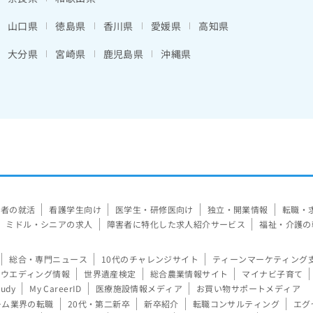
山口県
徳島県
香川県
愛媛県
高知県
大分県
宮崎県
鹿児島県
沖縄県
験者の就活
看護学生向け
医学生・研修医向け
独立・開業情報
転職・
ミドル・シニアの求人
障害者に特化した求人紹介サービス
福祉・介護の
総合・専門ニュース
10代のチャレンジサイト
ティーンマーケティング
ウエディング情報
世界遺産検定
総合農業情報サイト
マイナビ子育て
tudy
My CareerID
医療施設情報メディア
お買い物サポートメディア
ーム業界の転職
20代・第二新卒
新卒紹介
転職コンサルティング
エグ