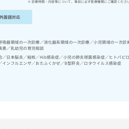
診療時間・内容等について、事前に必ず医療機関にご確認くださ
外国語対応
呼吸器領域の一次診療／消化器系領域の一次診療／小児領域の一次診
疾患／乳幼児の育児相談
合／日本脳炎／結核／Hib感染症／小児の肺炎球菌感染症／ヒトパピ
／インフルエンザ／おたふくかぜ／B型肝炎／ロタウイルス感染症