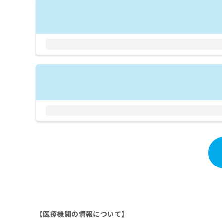
拡
資
きま
充
料
せん
の
ので
の
ご了
お
ご
承く
申
請
ださ
し
求
い。
込
は
み
こ
は
ち
こ
ら
ち
ら
無
料
掲
情
載
報
情
拡
報
充
の
の
修
お
正
申
は
し
【医療機関の情報について】
こ
込