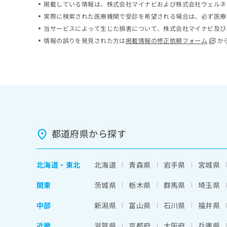
掲載している情報は、株式会社マイナビおよび株式会社ウェルネ
ち
み
実際に検索された医療機関で受診を希望される場合は、必ず医療
ら
は
当サービスによって生じた損害について、株式会社マイナビ及び
こ
ち
情報の誤りを発見された方は
掲載情報の修正依頼フォーム
か
そ
ら
の
他
の
お
問
い
合
わ
都道府県から探す
せ
は
こ
北海道
・
東北
北海道
青森県
岩手県
宮城県
ち
ら
関東
茨城県
栃木県
群馬県
埼玉県
中部
新潟県
富山県
石川県
福井県
近畿
滋賀県
京都府
大阪府
兵庫県