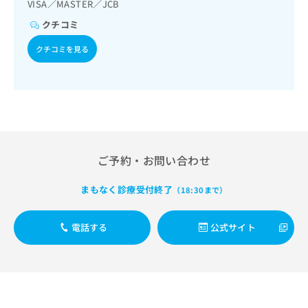
出
VISA／MASTER／JCB
稿
クリ
資
稿
ニッ
の
料
クチコミ
クナ
の
お
の
ビサ
お
問
ご
クチコミを見る
イト
問
い
請
への
い
合
お問
求
合
合せ
わ
は
フォ
わ
せ
こ
ーム
せ
は
ち
とな
は
こ
ら
りま
こ
ち
す。
ち
ら
クリ
ご予約・お問い合わせ
無
ら
ニッ
料
クの
資
まもなく診療受付終了
情
（18:30まで）
予
料
報
約・
の
症状
拡
電話する
公式サイト
のご
ご
充
相談
請
の
など
求
お
はで
は
申
きま
こ
せん
し
ので
ち
込