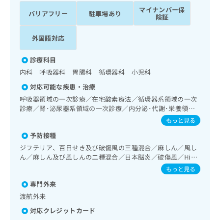
ッ
は
マイナンバー保
バリアフリー
駐車場あり
ク
こ
険証
ナ
ち
ビ
外国語対応
ら
に
関
広
診療科目
す
広
告
内科 呼吸器科 胃腸科 循環器科 小児科
る
告
代
お
出
対応可能な疾患・治療
理
問
稿
呼吸器領域の一次診療／在宅酸素療法／循環器系領域の一次
店
い
の
診療／腎･泌尿器系領域の一次診療／内分泌･代謝･栄養領域
合
の
お
の一次診療
もっと見る
わ
方
問
せ
い
は
予防接種
は
合
こ
ジフテリア、百日せき及び破傷風の三種混合／麻しん／風し
こ
わ
ち
ん／麻しん及び風しんの二種混合／日本脳炎／破傷風／Hib
ち
せ
感染症／小児の肺炎球菌感染症／ヒトパピローマウイルス感
ら
もっと見る
ら
は
染症／水痘／インフルエンザ／成人の肺炎球菌感染症／おた
こ
専門外来
ふくかぜ／A型肝炎／B型肝炎／狂犬病／黄熱病／ロタウイル
こち
ち
ス感染症／髄膜炎菌感染症
広
渡航外来
らは
広
ら
告
マイ
対応クレジットカード
告
出
ナビ