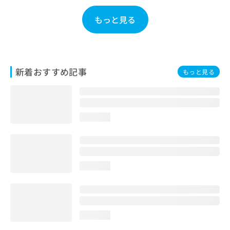
お
問
もっと見る
い
合
わ
せ
は
新着おすすめ記事
もっと見る
こ
ち
ら
loading...
loading...
loading...