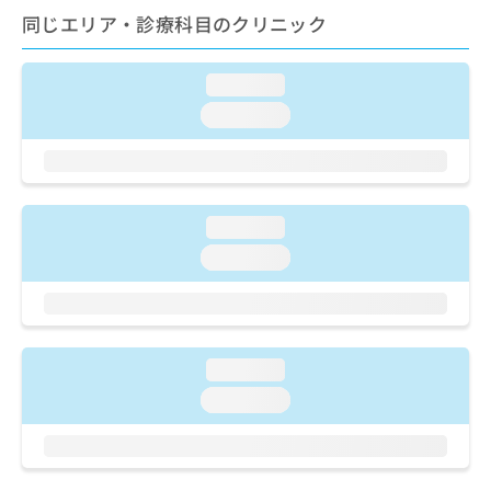
ご了
ら
み
同じエリア・診療科目のクリニック
承く
は
ださ
こ
無
い。
ち
料
loading...
ら
情
loading...
報
拡
掲
充
載
の
情
お
報
loading...
申
の
し
loading...
修
込
正
み
は
は
こ
こ
ち
ち
ら
loading...
ら
loading...
そ
の
他
の