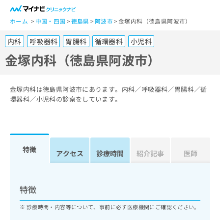
一
般
ホーム
中国・四国
徳島県
阿波市
金塚内科（徳島県阿波市）
ユ
内科
呼吸器科
胃腸科
循環器科
小児科
ー
ザ
金塚内科（徳島県阿波市）
ー
の
方
金塚内科は徳島県阿波市にあります。内科／呼吸器科／胃腸科／循
は
環器科／小児科の診察をしています。
こ
ち
ら
特徴
医
アクセス
診療時間
紹介記事
医師
マ
療
イ
関
ナ
係
ビ
特徴
者
ク
の
リ
診療時間・内容等について、事前に必ず医療機関にご確認ください。
方
ニ