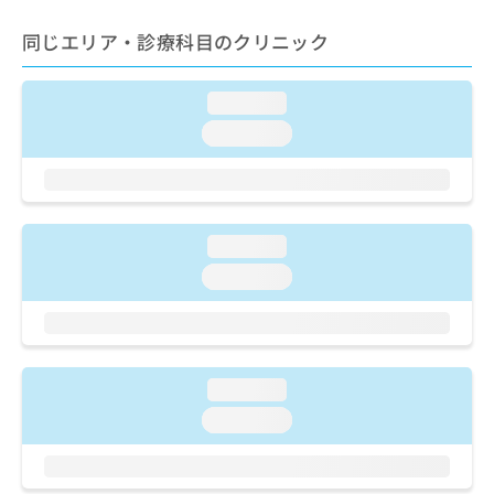
ご了
ら
み
承く
は
同じエリア・診療科目のクリニック
ださ
こ
無
い。
ち
料
ら
情
loading...
報
loading...
拡
掲
充
載
の
情
お
報
申
の
loading...
し
修
loading...
込
正
み
は
は
こ
こ
ち
ち
ら
ら
loading...
loading...
そ
の
他
の