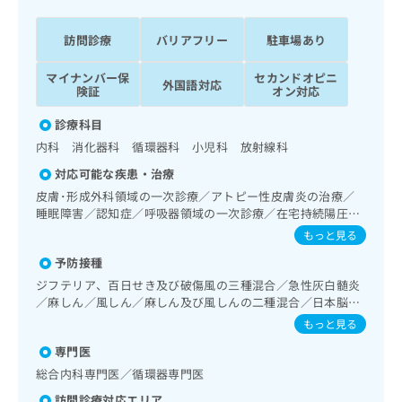
ッ
は
ク
こ
訪問診療
バリアフリー
駐車場あり
ナ
ち
ビ
ら
マイナンバー保
セカンドオピニ
に
外国語対応
険証
オン対応
関
広
す
広
診療科目
告
る
告
内科 消化器科 循環器科 小児科 放射線科
代
お
出
理
問
稿
対応可能な疾患・治療
店
い
の
皮膚･形成外科領域の一次診療／アトピー性皮膚炎の治療／
合
の
お
睡眠障害／認知症／呼吸器領域の一次診療／在宅持続陽圧呼
わ
方
問
吸療法（睡眠時無呼吸症候群治療）／在宅酸素療法／消化器
もっと見る
せ
い
は
系領域の一次診療／肝･胆道・膵臓領域の一次診療／循環器
は
予防接種
合
系領域の一次診療／ホルター型心電図検査／ペースメーカー
こ
こ
わ
管理／腎･泌尿器系領域の一次診療／内分泌･代謝･栄養領域
ジフテリア、百日せき及び破傷風の三種混合／急性灰白髄炎
ち
ち
の一次診療／糖尿病患者教育（食事療法、運動療法、自己血
せ
／麻しん／風しん／麻しん及び風しんの二種混合／日本脳炎
ら
ら
糖測定）／糖尿病による合併症に対する継続的な管理及び指
は
／破傷風／Hib感染症／小児の肺炎球菌感染症／ヒトパピロ
もっと見る
導／小児循環器疾患／画像診断管理（専ら画像診断を担当す
こ
ーマウイルス感染症／水痘／インフルエンザ／成人の肺炎球
こち
る医師による読影）／漢方薬の処方／在宅における看取り
専門医
ち
菌感染症／おたふくかぜ／B型肝炎／ロタウイルス感染症
広
らは
広
ら
告
総合内科専門医／循環器専門医
マイ
告
出
ナビ
訪問診療対応エリア