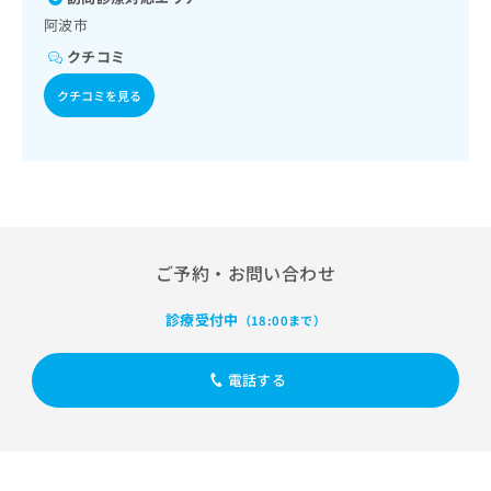
出
稿
クリ
資
阿波市
稿
ニッ
の
料
クナ
の
お
の
クチコミ
ビサ
お
問
ご
イト
問
クチコミを見る
い
請
への
い
合
お問
求
合
合せ
わ
は
フォ
わ
せ
こ
ーム
せ
は
ち
とな
は
こ
ら
りま
こ
ち
す。
ち
ら
クリ
無
ら
ニッ
ご予約・お問い合わせ
料
クの
資
情
予
診療受付中
（18:00まで）
料
報
約・
の
症状
拡
のご
ご
充
電話する
相談
請
の
など
求
お
はで
は
申
きま
こ
せん
し
ので
ち
込