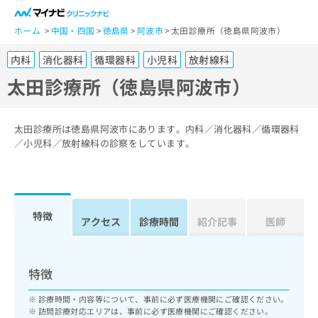
一
般
ホーム
中国・四国
徳島県
阿波市
太田診療所（徳島県阿波市）
ユ
内科
消化器科
循環器科
小児科
放射線科
ー
ザ
太田診療所（徳島県阿波市）
ー
の
方
太田診療所は徳島県阿波市にあります。内科／消化器科／循環器科
は
／小児科／放射線科の診察をしています。
こ
ち
ら
特徴
医
アクセス
診療時間
紹介記事
医師
マ
療
イ
関
ナ
係
ビ
特徴
者
ク
の
リ
診療時間・内容等について、事前に必ず医療機関にご確認ください。
方
ニ
訪問診療対応エリアは、事前に必ず医療機関にご確認ください。