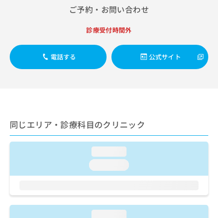
ご了
ら
み
ご予約・お問い合わせ
承く
は
ださ
こ
無
い。
診療受付時間外
ち
料
ら
情
報
電話する
公式サイト
拡
掲
充
載
の
情
お
報
申
の
し
修
同じエリア・診療科目のクリニック
込
正
み
は
は
こ
loading...
こ
ち
ち
ら
loading...
ら
そ
の
他
loading...
の