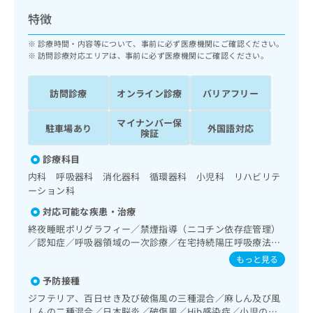
ッ
は
特徴
ク
こ
ナ
ち
診療時間・内容等について、事前に必ず医療機関にご確認ください。
ビ
ら
訪問診療対応エリアは、事前に必ず医療機関にご確認ください。
に
関
広
す
訪問診療
オンライン診療
バリアフリー
広
告
る
告
代
お
出
マイナンバー保
駐車場あり
外国語対応
理
問
険証
稿
店
い
の
診療科目
合
の
お
わ
内科 呼吸器科 消化器科 循環器科 小児科 リハビリテ
方
問
せ
ーション科
い
は
は
合
こ
対応可能な疾患・治療
こ
わ
ち
終夜睡眠ポリグラフィー／禁煙指導（ニコチン依存症管理）
ち
せ
ら
／認知症／呼吸器領域の一次診療／在宅持続陽圧呼吸療法
ら
は
（睡眠時無呼吸症候群治療）／在宅酸素療法／消化器系領域
もっと見る
こ
の一次診療／上部消化管内視鏡検査／肝･胆道・膵臓領域の
こち
ち
広
予防接種
一次診療／循環器系領域の一次診療／ホルター型心電図検査
らは
広
ら
告
マイ
／ペースメーカー管理／腎･泌尿器系領域の一次診療／内分
ジフテリア、百日せき及び破傷風の三種混合／麻しん及び風
告
出
ナビ
泌･代謝･栄養領域の一次診療／内分泌機能検査／インスリン
しんの二種混合／日本脳炎／破傷風／Hib感染症／小児の肺