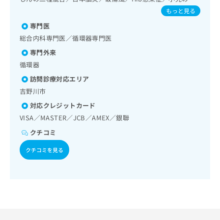
出
稿
クリ
資
療法／糖尿病患者教育（食事療法、運動療法、自己血糖測
炎球菌感染症／ヒトパピローマウイルス感染症／水痘／イン
もっと見る
稿
ニッ
の
料
定）／糖尿病による合併症に対する継続的な管理及び指導／
フルエンザ／成人の肺炎球菌感染症／おたふくかぜ／A型肝
クナ
の
お
血液・免疫系領域の一次診療／心大血管疾患リハビリテーシ
の
専門医
炎／B型肝炎／ロタウイルス感染症
ビサ
お
問
ョン／脳血管疾患等リハビリテーション／運動器リハビリテ
ご
イト
総合内科専門医／循環器専門医
問
い
ーション／廃用症候群リハビリテーション／小児領域の一次
請
への
い
専門外来
診療／医療用麻薬によるがん疼痛治療／漢方薬の処方／在宅
合
お問
求
合
における看取り
合せ
わ
は
循環器
フォ
わ
せ
こ
訪問診療対応エリア
ーム
せ
は
ち
とな
は
吉野川市
こ
ら
りま
こ
ち
す。
対応クレジットカード
ち
ら
クリ
無
VISA／MASTER／JCB／AMEX／銀聯
ら
ニッ
料
クの
クチコミ
資
情
予
料
報
約・
クチコミを見る
の
症状
拡
のご
ご
充
相談
請
の
など
求
お
はで
は
申
きま
こ
せん
し
ので
ち
込