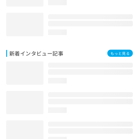
loading...
loading...
新着インタビュー記事
もっと見る
loading...
loading...