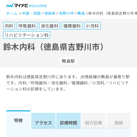
一
般
ホーム
中国・四国
徳島県
吉野川市
鴨島
鈴木内科（徳島県吉野川市 
ユ
内科
呼吸器科
消化器科
循環器科
小児科
ー
ザ
リハビリテーション科
ー
鈴木内科（徳島県吉野川市）
の
方
は
鴨島駅
こ
ち
鈴木内科は徳島県吉野川市にあります。JR徳島線の鴨島が最寄り駅
ら
です。内科／呼吸器科／消化器科／循環器科／小児科／リハビリテ
ーション科の診察をしています。
医
マ
療
イ
関
ナ
係
ビ
特徴
者
ク
アクセス
診療時間
紹介記事
医師
の
リ
方
ニ