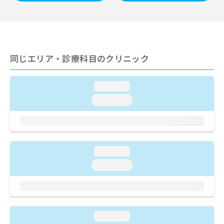
ご了
ら
み
承く
は
ださ
こ
無
い。
ち
料
ら
情
報
同じエリア・診療科目のクリニック
拡
掲
充
載
loading...
の
情
お
報
loading...
申
の
し
修
込
正
み
は
は
こ
loading...
こ
ち
loading...
ち
ら
ら
そ
の
他
loading...
の