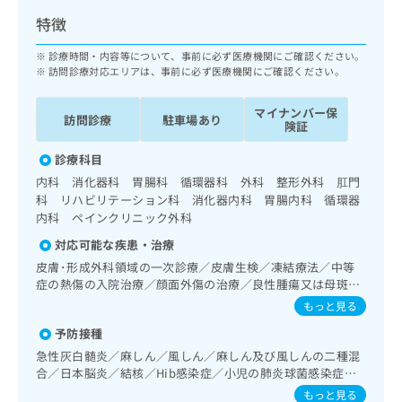
ッ
は
特徴
ク
こ
ナ
ち
診療時間・内容等について、事前に必ず医療機関にご確認ください。
ビ
ら
訪問診療対応エリアは、事前に必ず医療機関にご確認ください。
に
関
広
マイナンバー保
す
訪問診療
駐車場あり
広
険証
告
る
告
代
お
出
診療科目
理
問
稿
内科 消化器科 胃腸科 循環器科 外科 整形外科 肛門
店
い
の
科 リハビリテーション科 消化器内科 胃腸内科 循環器
合
の
お
内科 ペインクリニック外科
わ
方
問
せ
対応可能な疾患・治療
い
は
は
合
こ
皮膚･形成外科領域の一次診療／皮膚生検／凍結療法／中等
こ
わ
症の熱傷の入院治療／顔面外傷の治療／良性腫瘍又は母斑そ
ち
ち
せ
の他の切除・縫合手術／アトピー性皮膚炎の治療／耳鼻咽喉
ら
もっと見る
ら
は
領域の一次診療／喉頭ファイバースコピー／呼吸器領域の一
予防接種
こ
次診療／在宅持続陽圧呼吸療法（睡眠時無呼吸症候群治療）
こち
／在宅酸素療法／消化器系領域の一次診療／上部消化管内視
ち
広
急性灰白髄炎／麻しん／風しん／麻しん及び風しんの二種混
らは
鏡検査／下部消化管内視鏡検査／胃悪性腫瘍化学療法／大腸
広
ら
合／日本脳炎／結核／Hib感染症／小児の肺炎球菌感染症／
告
マイ
悪性腫瘍化学療法／人工肛門の管理／肝･胆道・膵臓領域の
告
水痘／インフルエンザ／おたふくかぜ／B型肝炎／ロタウイ
出
ナビ
もっと見る