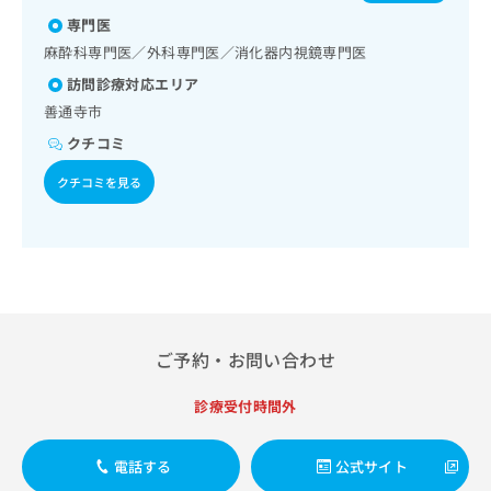
一次診療／循環器系領域の一次診療／下肢静脈瘤手術／腎･
出
ルス感染症
稿
クリ
資
泌尿器系領域の一次診療／尿失禁の治療／乳腺領域の一次診
専門医
稿
ニッ
の
料
療／乳腺悪性腫瘍化学療法／内分泌･代謝･栄養領域の一次診
クナ
の
麻酔科専門医／外科専門医／消化器内視鏡専門医
お
の
療／インスリン療法／糖尿病患者教育（食事療法、運動療
ビサ
お
問
ご
イト
訪問診療対応エリア
法、自己血糖測定）／糖尿病による合併症に対する継続的な
問
い
請
への
管理及び指導／甲状腺悪性腫瘍化学療法／血液・免疫系領域
善通寺市
い
合
お問
求
の一次診療／リンパ節生検／アレルギーの減感作療法／筋・
合
合せ
わ
クチコミ
は
骨格系及び外傷領域の一次診療／手の外科手術／義肢装具の
フォ
わ
せ
こ
作成及び評価／摂食機能療法／脳血管疾患等リハビリテーシ
ーム
せ
クチコミを見る
は
ち
ョン／運動器リハビリテーション／小児領域の一次診療／脊
とな
は
こ
ら
椎麻酔／神経ブロック／医療用麻薬によるがん疼痛治療／が
りま
こ
ち
んに伴う精神症状のケア／漢方薬の処方／鍼灸治療／外来に
す。
ち
ら
クリ
おける化学療法
無
ら
ニッ
料
クの
資
情
予
料
報
約・
の
症状
拡
ご予約・お問い合わせ
のご
ご
充
相談
請
の
など
診療受付時間外
求
お
はで
は
申
きま
こ
せん
し
電話する
公式サイト
ので
ち
込