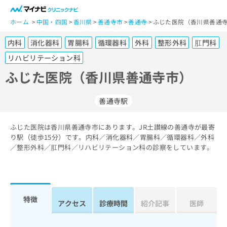
一
般
ホーム
中国・四国
香川県
善通寺市
善通寺
ふじた医院（香川県善通寺
ユ
内科
消化器科
胃腸科
循環器科
外科
整形外科
肛門科
ー
ザ
リハビリテーション科
ー
ふじた医院（香川県善通寺市）
の
方
は
善通寺駅
こ
ち
ふじた医院は香川県善通寺市にあります。JR土讃線の善通寺が最寄
ら
り駅（徒歩15分）です。内科／消化器科／胃腸科／循環器科／外科
／整形外科／肛門科／リハビリテーション科の診察をしています。
医
マ
療
イ
関
ナ
係
ビ
特徴
者
ク
アクセス
診療時間
紹介記事
医師
の
リ
方
ニ