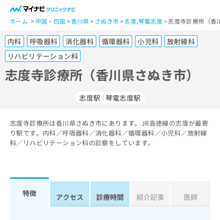
一
般
ホーム
中国・四国
香川県
さぬき市
志度
,
琴電志度
志度寺診療所（香
ユ
内科
呼吸器科
消化器科
循環器科
小児科
放射線科
ー
ザ
リハビリテーション科
ー
志度寺診療所（香川県さぬき市）
の
方
は
志度駅
琴電志度駅
こ
ち
志度寺診療所は香川県さぬき市にあります。JR高徳線の志度が最寄
ら
り駅です。内科／呼吸器科／消化器科／循環器科／小児科／放射線
科／リハビリテーション科の診察をしています。
医
マ
療
イ
関
ナ
係
ビ
特徴
者
ク
アクセス
診療時間
紹介記事
医師
の
リ
方
ニ