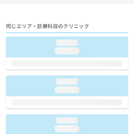
ご了
ら
み
承く
は
ださ
こ
無
い。
ち
料
同じエリア・診療科目のクリニック
ら
情
報
拡
掲
loading...
充
載
loading...
の
情
お
報
申
の
し
修
込
正
loading...
み
は
は
こ
loading...
こ
ち
ち
ら
ら
そ
の
loading...
他
loading...
の