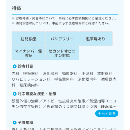
ッ
は
特徴
ク
こ
ナ
ち
診療時間・内容等について、事前に必ず医療機関にご確認ください。
ビ
ら
訪問診療対応エリアは、事前に必ず医療機関にご確認ください。
に
関
広
す
訪問診療
バリアフリー
駐車場あり
広
告
る
告
代
お
出
マイナンバー保
セカンドオピニ
理
問
険証
オン対応
稿
店
い
の
診療科目
合
の
お
わ
内科 呼吸器科 消化器科 循環器科 小児科 放射線科
方
問
せ
リハビリテーション科 呼吸器内科 消化器内科 循環器内
い
は
は
科 糖尿病内科
合
こ
こ
わ
ち
対応可能な疾患・治療
ち
せ
ら
顔面外傷の治療／アトピー性皮膚炎の治療／禁煙指導（ニコ
ら
は
チン依存症管理）／思春期のうつ病又は躁うつ病／睡眠障害
こ
／摂食障害（拒食症･過食症）／アルコール依存症／神経症
こち
もっと見る
ち
広
性障害（強迫性障害、不安障害、パニック障害等）／認知症
らは
広
ら
告
予防接種
マイ
／呼吸器領域の一次診療／在宅酸素療法／消化器系領域の一
告
出
ナビ
次診療／循環器系領域の一次診療／ホルター型心電図検査／
麻しん及び風しんの二種混合／日本脳炎／インフルエンザ／