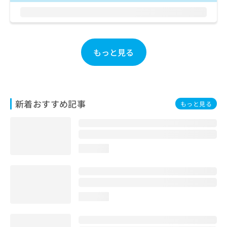
お
問
い
合
わ
もっと見る
せ
は
こ
ち
ら
新着おすすめ記事
もっと見る
loading...
loading...