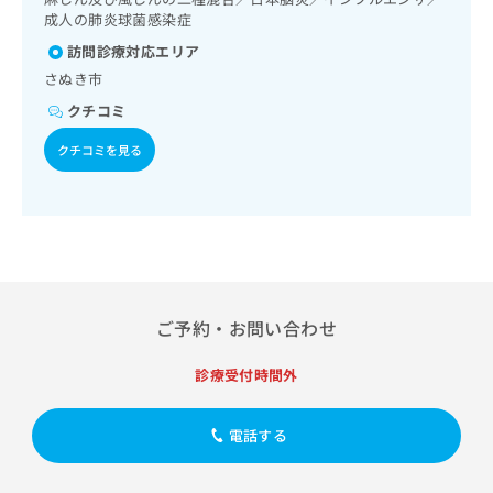
出
稿
クリ
資
尿失禁の治療／更年期障害治療／インスリン療法／糖尿病患
成人の肺炎球菌感染症
稿
ニッ
の
料
者教育（食事療法、運動療法、自己血糖測定）／糖尿病によ
クナ
の
訪問診療対応エリア
お
の
る合併症に対する継続的な管理及び指導／義肢装具の作成及
ビサ
お
問
び評価／小児循環器疾患／小児呼吸器疾患／小児神経疾患／
ご
さぬき市
イト
問
い
小児アレルギー疾患／小児自己免疫疾患／小児糖尿病／小児
請
への
クチコミ
い
合
内分泌疾患／医療用麻薬によるがん疼痛治療／がんに伴う精
お問
求
合
合せ
神症状のケア／画像診断管理（専ら画像診断を担当する医師
わ
は
クチコミを見る
フォ
わ
による読影）／漢方薬の処方
せ
こ
ーム
せ
は
ち
とな
は
こ
ら
りま
こ
ち
す。
ち
ら
クリ
無
ら
ニッ
料
クの
資
情
予
料
ご予約・お問い合わせ
報
約・
の
症状
拡
のご
ご
充
診療受付時間外
相談
請
の
など
求
お
はで
は
電話する
申
きま
こ
せん
し
ので
ち
込