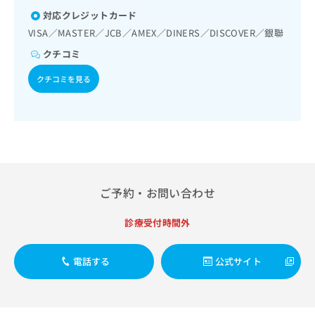
出
稿
クリ
資
対応クレジットカード
稿
ニッ
の
料
クナ
の
VISA／MASTER／JCB／AMEX／DINERS／DISCOVER／銀聯
お
の
ビサ
お
問
ご
イト
クチコミ
問
い
請
への
い
合
お問
求
クチコミを見る
合
合せ
わ
は
フォ
わ
せ
こ
ーム
せ
は
ち
とな
は
こ
ら
りま
こ
ち
す。
ち
ら
クリ
無
ら
ニッ
料
クの
ご予約・お問い合わせ
資
情
予
料
報
約・
の
症状
診療受付時間外
拡
のご
ご
充
相談
請
の
など
電話する
公式サイト
求
お
はで
は
申
きま
こ
せん
し
ので
ち
込