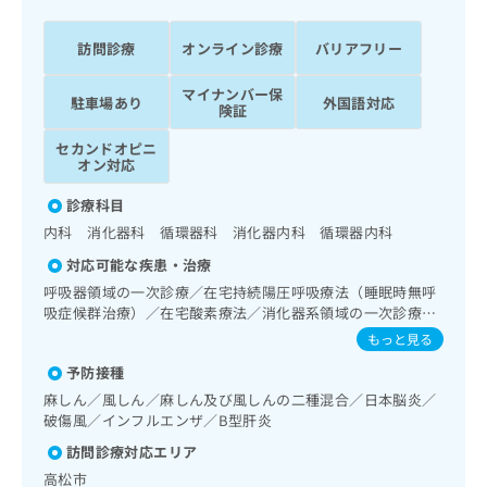
ッ
は
ク
こ
訪問診療
オンライン診療
バリアフリー
ナ
ち
ビ
ら
マイナンバー保
に
駐車場あり
外国語対応
険証
関
広
す
広
セカンドオピニ
告
る
オン対応
告
代
お
出
理
診療科目
問
稿
店
い
の
内科 消化器科 循環器科 消化器内科 循環器内科
合
の
お
対応可能な疾患・治療
わ
方
問
呼吸器領域の一次診療／在宅持続陽圧呼吸療法（睡眠時無呼
せ
い
は
吸症候群治療）／在宅酸素療法／消化器系領域の一次診療／
は
合
こ
上部消化管内視鏡検査／肝･胆道・膵臓領域の一次診療／循
こ
もっと見る
わ
ち
環器系領域の一次診療／ホルター型心電図検査／腎･泌尿器
ち
せ
ら
予防接種
系領域の一次診療／内分泌･代謝･栄養領域の一次診療／内分
ら
は
泌機能検査／インスリン療法／糖尿病患者教育（食事療法、
麻しん／風しん／麻しん及び風しんの二種混合／日本脳炎／
こ
運動療法、自己血糖測定）／糖尿病による合併症に対する継
破傷風／インフルエンザ／B型肝炎
こち
ち
広
続的な管理及び指導／血液・免疫系領域の一次診療／小児領
らは
広
ら
訪問診療対応エリア
告
域の一次診療／医療用麻薬によるがん疼痛治療／在宅におけ
マイ
告
出
ナビ
る看取り
高松市