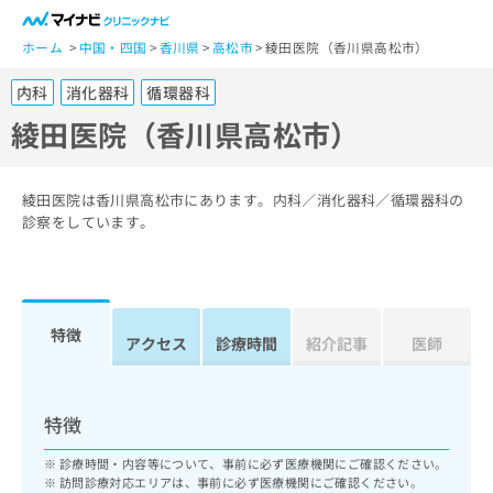
一
般
ホーム
中国・四国
香川県
高松市
綾田医院（香川県高松市）
ユ
内科
消化器科
循環器科
ー
ザ
綾田医院（香川県高松市）
ー
の
方
綾田医院は香川県高松市にあります。内科／消化器科／循環器科の
は
診察をしています。
こ
ち
ら
特徴
医
アクセス
診療時間
紹介記事
医師
マ
療
イ
関
ナ
係
ビ
特徴
者
ク
の
リ
診療時間・内容等について、事前に必ず医療機関にご確認ください。
方
ニ
訪問診療対応エリアは、事前に必ず医療機関にご確認ください。