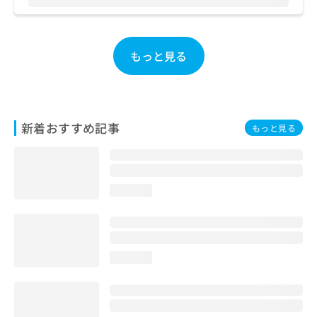
お
問
い
合
もっと見る
わ
せ
は
こ
ち
新着おすすめ記事
もっと見る
ら
loading...
loading...