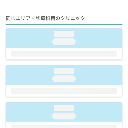
ご了
ら
み
承く
は
ださ
こ
無
い。
同じエリア・診療科目のクリニック
ち
料
ら
情
報
loading...
拡
掲
loading...
充
載
の
情
お
報
申
の
し
修
loading...
込
正
み
は
loading...
は
こ
こ
ち
ち
ら
ら
loading...
そ
の
loading...
他
の