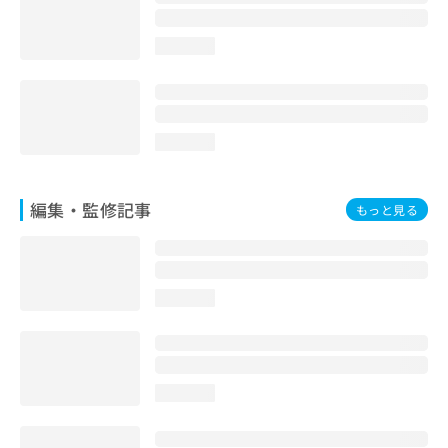
お
問
loading...
い
合
わ
せ
は
loading...
こ
ち
ら
編集・監修記事
もっと見る
loading...
loading...