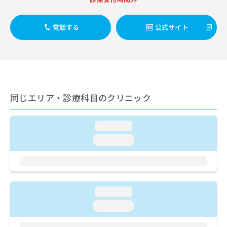
出
稿
クリ
資
稿
ニッ
の
料
クナ
の
お
の
電話する
公式サイト
ビサ
お
問
ご
イト
問
い
請
への
い
合
お問
求
合
合せ
わ
は
フォ
わ
せ
こ
ーム
せ
は
ち
とな
は
こ
同じエリア・診療科目のクリニック
ら
りま
こ
ち
す。
ち
ら
クリ
無
ら
ニッ
loading...
料
クの
資
loading...
情
予
料
報
約・
の
症状
拡
のご
ご
充
相談
請
の
など
求
お
loading...
はで
は
申
きま
loading...
こ
せん
し
ので
ち
込