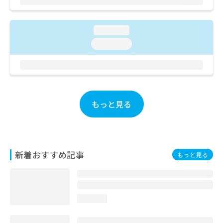
ご了
ら
み
承く
は
ださ
こ
無
い。
loading...
ち
料
loading...
ら
情
報
拡
掲
充
載
の
情
お
報
もっと見る
申
の
し
修
込
正
み
は
は
こ
新着おすすめ記事
もっと見る
こ
ち
ち
ら
ら
そ
loading...
の
他
の