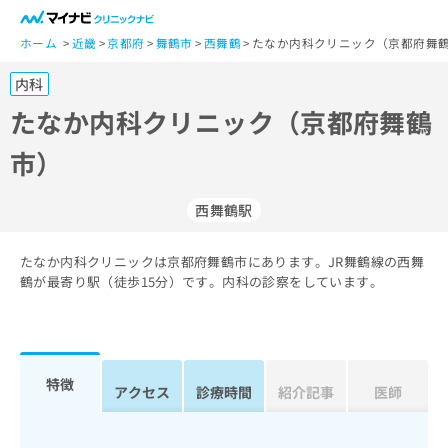
一
般
ホーム
近畿
京都府
舞鶴市
西舞鶴
たなか内科クリニック（京都府舞鶴
ユ
内科
ー
ザ
たなか内科クリニック（京都府舞鶴
ー
市）
の
方
は
西舞鶴駅
こ
ち
たなか内科クリニックは京都府舞鶴市にあります。JR舞鶴線の西舞
ら
鶴が最寄り駅（徒歩15分）です。内科の診察をしています。
医
マ
療
イ
関
ナ
係
ビ
特徴
アクセス
診療時間
紹介記事
医師
者
ク
の
リ
方
ニ