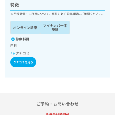
ッ
は
特徴
ク
こ
ナ
診療時間・内容等について、事前に必ず医療機関にご確認ください。
ち
ビ
ら
に
マイナンバー保
オンライン診療
関
険証
広
す
広
告
る
診療科目
告
代
お
出
内科
理
問
稿
クチコミ
店
い
の
合
の
お
クチコミを見る
わ
方
問
せ
い
は
は
合
こ
こ
わ
ち
ち
せ
ら
ら
は
こ
こち
ち
広
ご予約・お問い合わせ
らは
広
ら
告
マイ
告
出
ナビ
診療受付時間外