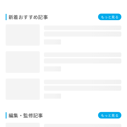
お
問
い
新着おすすめ記事
もっと見る
合
わ
せ
は
loading...
こ
ち
ら
loading...
loading...
編集・監修記事
もっと見る