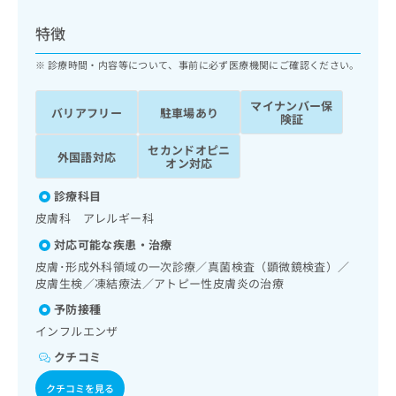
ッ
は
ク
こ
特徴
ナ
ち
ビ
診療時間・内容等について、事前に必ず医療機関にご確認ください。
ら
に
関
マイナンバー保
広
バリアフリー
駐車場あり
す
広
険証
告
る
告
代
セカンドオピニ
お
出
外国語対応
オン対応
理
問
稿
店
い
の
診療科目
合
の
お
皮膚科 アレルギー科
わ
方
問
せ
い
は
対応可能な疾患・治療
は
合
こ
皮膚･形成外科領域の一次診療／真菌検査（顕微鏡検査）／
こ
わ
ち
皮膚生検／凍結療法／アトピー性皮膚炎の治療
ち
せ
ら
予防接種
ら
は
こ
インフルエンザ
こち
ち
広
クチコミ
らは
広
ら
告
マイ
告
出
ナビ
クチコミを見る