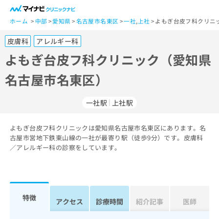
一
般
ホーム
中部
愛知県
名古屋市名東区
一社
,
上社
よもぎ台皮フ科クリニ
ユ
皮膚科
アレルギー科
ー
ザ
よもぎ台皮フ科クリニック（愛知県
ー
名古屋市名東区）
の
方
は
一社駅
上社駅
こ
ち
よもぎ台皮フ科クリニックは愛知県名古屋市名東区にあります。名
ら
古屋市営地下鉄東山線の一社が最寄り駅（徒歩9分）です。皮膚科
／アレルギー科の診察をしています。
医
マ
療
イ
関
ナ
係
ビ
者
ク
特徴
アクセス
診療時間
紹介記事
医師
の
リ
方
ニ