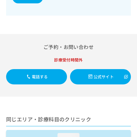
出
稿
クリ
資
稿
ニッ
の
料
クナ
の
お
の
ビサ
お
問
ご
イト
問
い
請
への
い
合
お問
求
合
合せ
わ
は
フォ
わ
せ
ご予約・お問い合わせ
こ
ーム
せ
は
ち
とな
は
こ
ら
りま
診療受付時間外
こ
ち
す。
ち
ら
クリ
無
ら
ニッ
電話する
公式サイト
料
クの
資
情
予
料
報
約・
の
症状
拡
のご
ご
充
相談
請
の
など
求
お
はで
同じエリア・診療科目のクリニック
は
申
きま
こ
せん
し
ので
ち
込
loading...