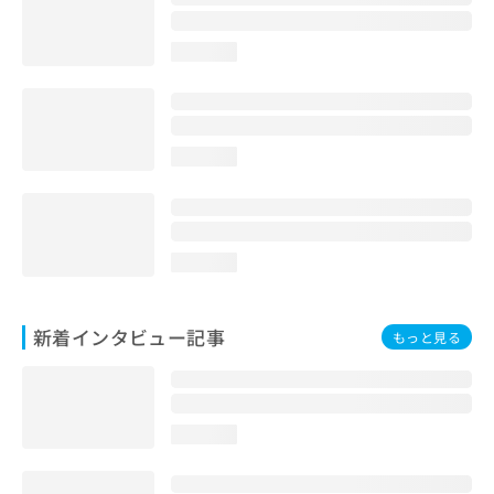
loading...
loading...
loading...
新着インタビュー記事
もっと見る
loading...