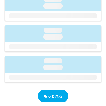
ご了
ら
み
承く
loading...
は
ださ
こ
無
い。
ち
料
ら
情
報
loading...
拡
掲
充
loading...
載
の
情
お
報
申
の
し
修
込
正
loading...
み
は
loading...
は
こ
こ
ち
ち
ら
ら
そ
の
もっと見る
他
の