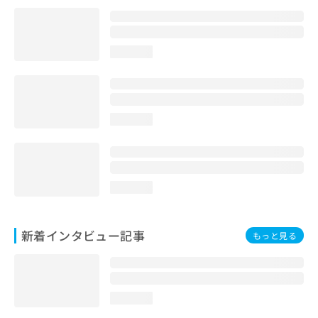
loading...
loading...
loading...
新着インタビュー記事
もっと見る
loading...