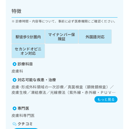
ッ
は
ク
こ
特徴
ナ
ち
ビ
診療時間・内容等について、事前に必ず医療機関にご確認ください。
ら
に
関
マイナンバー保
広
駅徒歩5分圏内
外国語対応
す
広
険証
告
る
告
代
セカンドオピニ
お
出
オン対応
理
問
稿
店
い
の
診療科目
合
の
お
皮膚科
わ
方
問
せ
い
は
対応可能な疾患・治療
は
合
こ
皮膚･形成外科領域の一次診療／真菌検査（顕微鏡検査）／
こ
わ
ち
皮膚生検／凍結療法／光線療法（紫外線・赤外線・ＰＵＶ
ち
せ
Ａ）／顔面外傷の治療／アトピー性皮膚炎の治療／漢方薬の
ら
もっと見る
ら
は
処方
こ
専門医
こち
ち
広
皮膚科専門医
らは
広
ら
告
マイ
クチコミ
告
出
ナビ