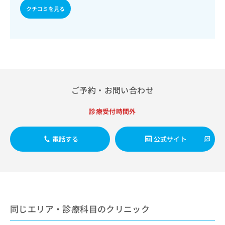
出
稿
クリ
資
クチコミを見る
稿
ニッ
の
料
クナ
の
お
の
ビサ
お
問
ご
イト
問
い
請
への
い
合
お問
求
合
合せ
わ
は
フォ
わ
せ
こ
ーム
せ
は
ち
ご予約・お問い合わせ
とな
は
こ
ら
りま
こ
ち
す。
診療受付時間外
ち
ら
クリ
無
ら
ニッ
料
クの
資
電話する
公式サイト
情
予
料
報
約・
の
症状
拡
のご
ご
充
相談
請
の
など
求
お
はで
は
申
きま
同じエリア・診療科目のクリニック
こ
せん
し
ので
ち
込