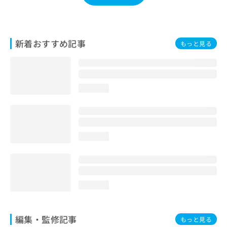
お
問
い
合
新着おすすめ記事
もっと見る
わ
せ
は
こ
ち
loading...
ら
loading...
loading...
編集・監修記事
もっと見る