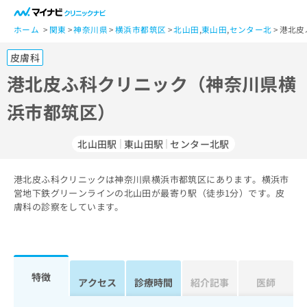
一
般
ホーム
関東
神奈川県
横浜市都筑区
北山田
,
東山田
,
センター北
港北皮
ユ
皮膚科
ー
ザ
港北皮ふ科クリニック（神奈川県横
ー
浜市都筑区）
の
方
は
北山田駅
東山田駅
センター北駅
こ
ち
港北皮ふ科クリニックは神奈川県横浜市都筑区にあります。横浜市
ら
営地下鉄グリーンラインの北山田が最寄り駅（徒歩1分）です。皮
膚科の診察をしています。
医
マ
療
イ
関
ナ
係
ビ
者
ク
特徴
アクセス
診療時間
紹介記事
医師
の
リ
方
ニ