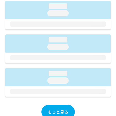
ご了
ら
み
承く
loading...
は
ださ
こ
loading...
無
い。
ち
料
ら
情
報
拡
掲
充
loading...
載
の
情
loading...
お
報
申
の
し
修
込
正
み
は
loading...
は
こ
loading...
こ
ち
ち
ら
ら
そ
の
他
もっと見る
の