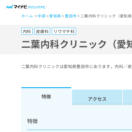
一
ホーム
中部
愛知県
豊田市
二葉内科クリニック（愛知県
般
ユ
内科
皮膚科
リウマチ科
ー
ザ
二葉内科クリニック（愛
ー
の
方
二葉内科クリニックは愛知県豊田市にあります。内科／皮
は
こ
ち
ら
特徴
アクセス
医
マ
療
イ
特徴
ナ
関
ビ