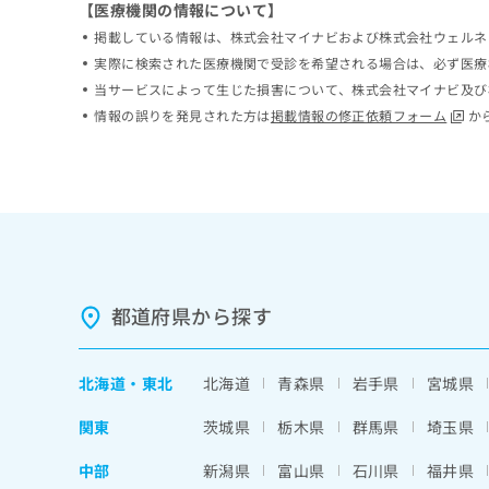
【医療機関の情報について】
ち
み
掲載している情報は、株式会社マイナビおよび株式会社ウェルネ
ら
は
こ
実際に検索された医療機関で受診を希望される場合は、必ず医療
ち
当サービスによって生じた損害について、株式会社マイナビ及び
そ
ら
情報の誤りを発見された方は
掲載情報の修正依頼フォーム
か
の
他
の
お
問
い
合
わ
せ
都道府県から探す
は
こ
ち
北海道
・
東北
北海道
青森県
岩手県
宮城県
ら
関東
茨城県
栃木県
群馬県
埼玉県
中部
新潟県
富山県
石川県
福井県