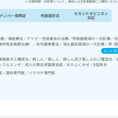
診療時間・内容等について、事前に必ず医療機関にご確認くださ
セカンドオピニオン
ナンバー保険証
外国語対応
対応
診療／凍結療法／アトピー性皮膚炎の治療／呼吸器領域の一次診療／
無呼吸症候群治療）／在宅酸素療法／消化器系領域の一次診療／肝･
循環器系領域の一次診療／腎･泌尿器系領域の一次診療／内分泌･代謝
もっと見
機能検査／インスリン療法／糖尿病患者教育（食事療法、運動療法、
破傷風の三種混合／麻しん／風しん／麻しん及び風しんの二種混合／
る合併症に対する継続的な管理及び指導／血液・免疫系領域の一次診
ンフルエンザ／成人の肺炎球菌感染症／おたふくかぜ／B型肝炎
医／透析専門医／リウマチ専門医