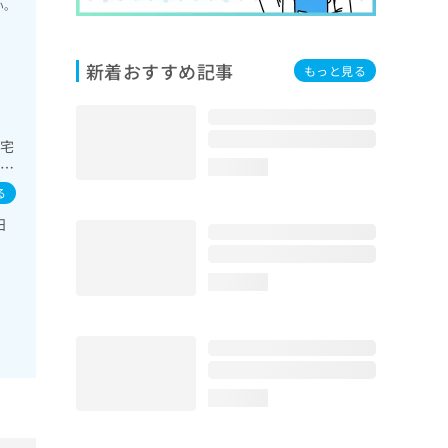
い。
新着おすすめ記事
もっと見る
在宅
胆
loading...
･栄
る
自
日
療
loading...
loading...