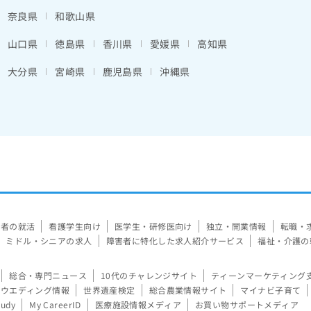
奈良県
和歌山県
山口県
徳島県
香川県
愛媛県
高知県
大分県
宮崎県
鹿児島県
沖縄県
験者の就活
看護学生向け
医学生・研修医向け
独立・開業情報
転職・
ミドル・シニアの求人
障害者に特化した求人紹介サービス
福祉・介護の
総合・専門ニュース
10代のチャレンジサイト
ティーンマーケティング
ウエディング情報
世界遺産検定
総合農業情報サイト
マイナビ子育て
tudy
My CareerID
医療施設情報メディア
お買い物サポートメディア