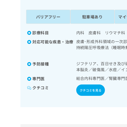
係
ク
者
リ
の
ニ
バリアフリー
駐車場あり
マイ
ッ
方
ク
は
ナ
診療科目
内科 皮膚科 リウマチ科
こ
ビ
皮膚･形成外科領域の一次
対応可能な疾患・治療
ち
に
持続陽圧呼吸療法（睡眠時
関
ら
道・膵臓領域の一次診療／
す
養領域の一次診療／内分泌
る
ジフテリア、百日せき及び
予防接種
己血糖測定）／糖尿病によ
お
広
本脳炎／破傷風／水痘／イ
／漢方薬の処方
広
問
告
告
い
総合内科専門医／腎臓専門
専門医
出
代
合
クチコミ
稿
わ
クチコミを見る
理
の
せ
店
お
は
の
問
こ
い
方
ち
合
ら
は
わ
こ