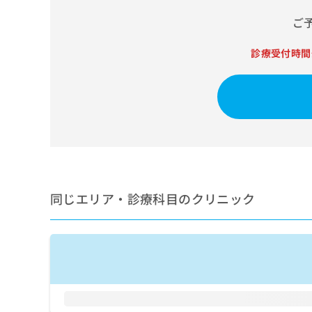
せ
こち
ち
らは
は
ご
マイ
こ
ら
ナビ
ち
クリ
診療受付時間
ら
ニッ
クナ
広
ビサ
広
資
イト
告
告
への
料
出
出
お問
の
稿
合せ
稿
ご
の
フォ
の
請
お
ーム
お
求
問
とな
問
りま
は
い
い
す。
こ
同じエリア・診療科目のクリニック
合
合
クリ
ち
わ
ニッ
わ
ら
せ
クの
せ
は
予
は
約・
こ
こ
無
症状
ち
ち
のご
料
ら
相談
ら
情
など
報
はで