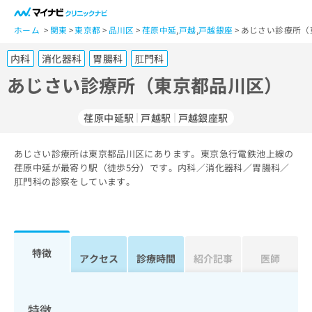
一
般
ホーム
関東
東京都
品川区
荏原中延
,
戸越
,
戸越銀座
あじさい診療所（
ユ
内科
消化器科
胃腸科
肛門科
ー
ザ
あじさい診療所（東京都品川区）
ー
の
荏原中延駅
戸越駅
戸越銀座駅
方
は
こ
あじさい診療所は東京都品川区にあります。東京急行電鉄池上線の
荏原中延が最寄り駅（徒歩5分）です。内科／消化器科／胃腸科／
ち
肛門科の診察をしています。
ら
医
マ
療
イ
関
ナ
特徴
アクセス
診療時間
紹介記事
医師
係
ビ
者
ク
の
リ
方
ニ
特徴