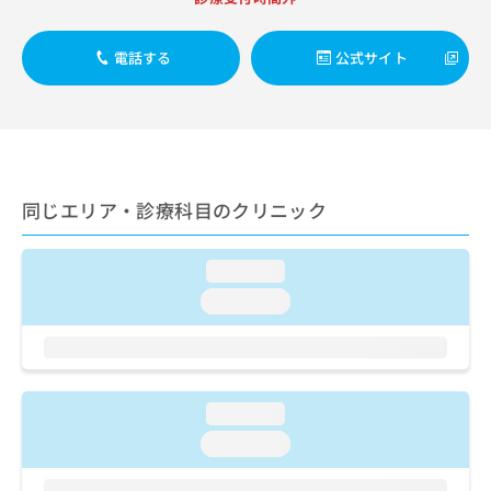
出
稿
クリ
資
稿
ニッ
の
料
クナ
の
お
の
電話する
公式サイト
ビサ
お
問
ご
イト
問
い
請
への
い
合
お問
求
合
合せ
わ
は
フォ
わ
せ
こ
ーム
せ
は
ち
とな
は
同じエリア・診療科目のクリニック
こ
ら
りま
こ
ち
す。
ち
ら
クリ
無
ら
ニッ
loading...
料
クの
資
loading...
情
予
料
報
約・
の
症状
拡
のご
ご
充
相談
請
の
など
求
loading...
お
はで
は
申
きま
loading...
こ
せん
し
ので
ち
込