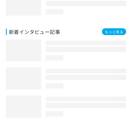
loading...
新着インタビュー記事
もっと見る
loading...
loading...
loading...