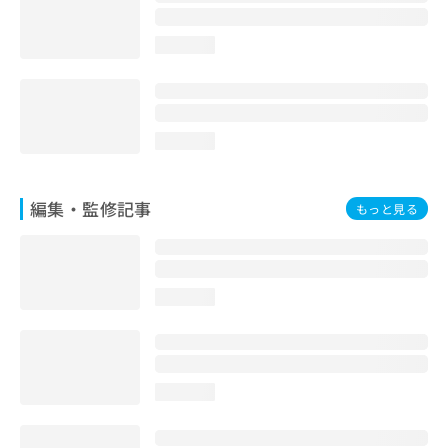
お
問
loading...
い
合
わ
せ
は
loading...
こ
ち
ら
編集・監修記事
もっと見る
loading...
loading...