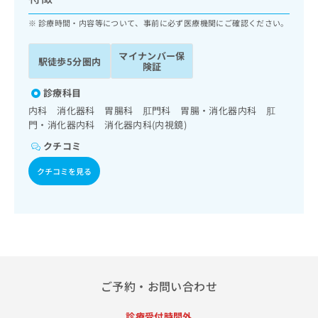
ッ
は
ク
診療時間・内容等について、事前に必ず医療機関にご確認ください。
こ
ナ
ち
ビ
ら
マイナンバー保
駅徒歩5分圏内
に
険証
関
広
す
診療科目
広
告
る
告
内科 消化器科 胃腸科 肛門科 胃腸・消化器内科 肛
代
お
出
門・消化器内科 消化器内科(内視鏡)
理
問
稿
クチコミ
店
い
の
合
の
お
クチコミを見る
わ
方
問
せ
い
は
は
合
こ
こ
わ
ち
ち
せ
ら
ら
は
こ
こち
ち
広
ご予約・お問い合わせ
らは
広
ら
告
マイ
告
出
ナビ
診療受付時間外