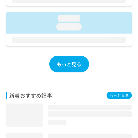
ご了
ら
み
承く
は
ださ
こ
無
い。
loading...
ち
料
loading...
ら
情
報
拡
掲
充
載
の
情
お
報
もっと見る
申
の
し
修
込
正
み
は
は
こ
新着おすすめ記事
もっと見る
こ
ち
ち
ら
ら
そ
loading...
の
他
の