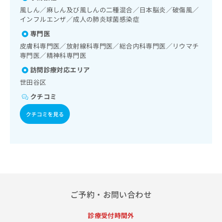
出
稿
クリ
資
風しん／麻しん及び風しんの二種混合／日本脳炎／破傷風／
稿
ニッ
の
料
インフルエンザ／成人の肺炎球菌感染症
クナ
の
お
の
ビサ
お
専門医
問
ご
イト
問
い
請
皮膚科専門医／放射線科専門医／総合内科専門医／リウマチ
への
い
合
お問
求
専門医／精神科専門医
合
合せ
わ
は
訪問診療対応エリア
フォ
わ
せ
こ
ーム
せ
世田谷区
は
ち
とな
は
こ
ら
クチコミ
りま
こ
ち
す。
ち
ら
クリ
クチコミを見る
無
ら
ニッ
料
クの
資
情
予
料
報
約・
の
症状
拡
のご
ご
充
相談
請
の
など
求
お
はで
ご予約・お問い合わせ
は
申
きま
こ
せん
し
ので
ち
診療受付時間外
込