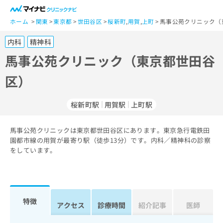
一
般
ホーム
関東
東京都
世田谷区
桜新町
,
用賀
,
上町
馬事公苑クリニック（
ユ
内科
精神科
ー
ザ
馬事公苑クリニック（東京都世田谷
ー
区）
の
方
は
桜新町駅
用賀駅
上町駅
こ
ち
馬事公苑クリニックは東京都世田谷区にあります。東京急行電鉄田
ら
園都市線の用賀が最寄り駅（徒歩13分）です。内科／精神科の診察
をしています。
医
マ
療
イ
関
ナ
係
ビ
者
ク
特徴
アクセス
診療時間
紹介記事
医師
の
リ
方
ニ