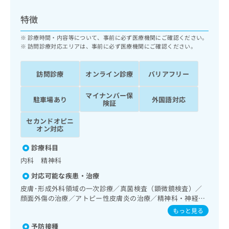
ッ
は
ク
こ
特徴
ナ
ち
ビ
診療時間・内容等について、事前に必ず医療機関にご確認ください。
ら
に
訪問診療対応エリアは、事前に必ず医療機関にご確認ください。
関
広
す
広
告
訪問診療
オンライン診療
バリアフリー
る
告
代
お
出
マイナンバー保
理
問
稿
駐車場あり
外国語対応
険証
店
い
の
合
の
お
セカンドオピニ
わ
オン対応
方
問
せ
い
は
診療科目
は
合
こ
こ
わ
内科 精神科
ち
ち
せ
ら
対応可能な疾患・治療
ら
は
皮膚･形成外科領域の一次診療／真菌検査（顕微鏡検査）／
こ
顔面外傷の治療／アトピー性皮膚炎の治療／精神科・神経科
こち
ち
広
らは
領域の一次診療／睡眠障害／認知症／在宅酸素療法／アレル
もっと見る
広
ら
告
マイ
ギーの減感作療法／医療用麻薬によるがん疼痛治療／漢方薬
告
出
ナビ
予防接種
の処方