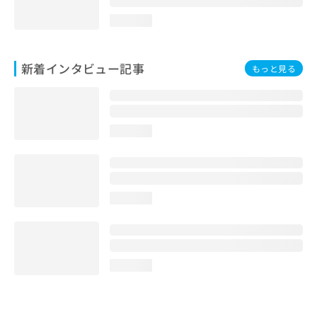
loading...
新着インタビュー記事
もっと見る
loading...
loading...
loading...