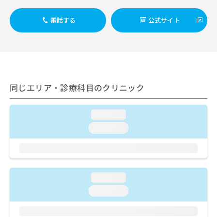
ご了
ら
み
承く
は
ださ
電話する
公式サイト
こ
無
い。
ち
料
ら
情
報
拡
掲
充
載
の
情
同じエリア・診療科目のクリニック
お
報
申
の
し
修
loading...
込
正
loading...
み
は
は
こ
こ
ち
ち
ら
ら
loading...
そ
loading...
の
他
の