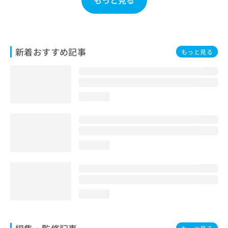
お
問
い
合
わ
新着おすすめ記事
もっと見る
せ
は
こ
ち
loading...
ら
loading...
loading...