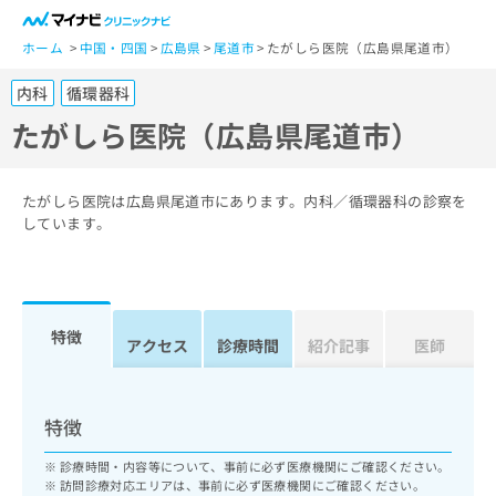
一
般
ホーム
中国・四国
広島県
尾道市
たがしら医院（広島県尾道市）
ユ
内科
循環器科
ー
ザ
たがしら医院（広島県尾道市）
ー
の
方
たがしら医院は広島県尾道市にあります。内科／循環器科の診察を
は
しています。
こ
ち
ら
特徴
医
アクセス
診療時間
紹介記事
医師
マ
療
イ
関
ナ
係
ビ
特徴
者
ク
の
リ
診療時間・内容等について、事前に必ず医療機関にご確認ください。
方
ニ
訪問診療対応エリアは、事前に必ず医療機関にご確認ください。