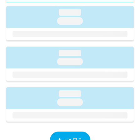
ご了
ら
み
承く
は
ださ
loading...
こ
無
い。
loading...
ち
料
ら
情
報
拡
掲
充
載
loading...
の
情
お
報
loading...
申
の
し
修
込
正
み
は
は
こ
loading...
こ
ち
loading...
ち
ら
ら
そ
の
他
の
もっと見る