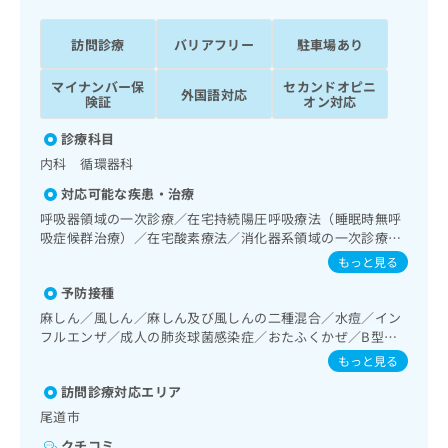
ッ
は
ク
こ
訪問診療
バリアフリー
駐車場あり
ナ
ち
ビ
ら
マイナンバー保
セカンドオピニ
に
外国語対応
険証
オン対応
関
広
す
広
診療科目
告
る
告
内科 循環器科
代
お
出
理
問
稿
対応可能な疾患・治療
店
い
の
呼吸器領域の一次診療／在宅持続陽圧呼吸療法（睡眠時無呼
合
の
お
吸症候群治療）／在宅酸素療法／消化器系領域の一次診療／
わ
方
問
人工肛門の管理／肝･胆道・膵臓領域の一次診療／循環器系
もっと見る
せ
い
は
領域の一次診療／腎･泌尿器系領域の一次診療／内分泌機能
は
予防接種
合
検査／インスリン療法／糖尿病患者教育（食事療法、運動療
こ
こ
わ
法、自己血糖測定）／糖尿病による合併症に対する継続的な
麻しん／風しん／麻しん及び風しんの二種混合／水痘／イン
ち
ち
管理及び指導／漢方薬の処方／在宅における看取り
せ
フルエンザ／成人の肺炎球菌感染症／おたふくかぜ／B型肝
ら
ら
は
炎
もっと見る
こ
こち
訪問診療対応エリア
ち
広
らは
広
ら
告
尾道市
マイ
告
出
ナビ
クチコミ