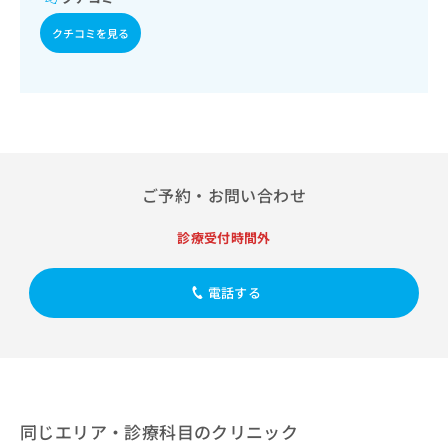
出
稿
クリ
資
稿
ニッ
の
料
クチコミを見る
クナ
の
お
の
ビサ
お
問
ご
イト
問
い
請
への
い
合
お問
求
合
合せ
わ
は
フォ
わ
せ
こ
ーム
せ
は
ち
とな
は
こ
ら
ご予約・お問い合わせ
りま
こ
ち
す。
ち
ら
クリ
無
診療受付時間外
ら
ニッ
料
クの
資
情
予
電話する
料
報
約・
の
症状
拡
のご
ご
充
相談
請
の
など
求
お
はで
は
申
きま
こ
せん
し
同じエリア・診療科目のクリニック
ので
ち
込