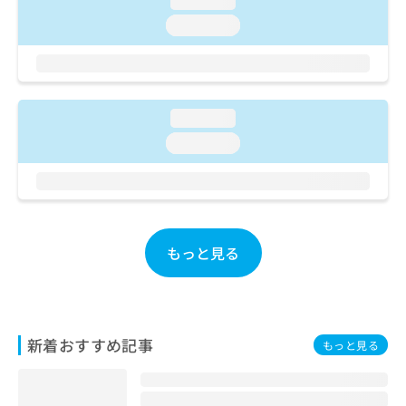
loading...
ご了
ら
み
承く
loading...
は
ださ
こ
無
い。
ち
料
ら
情
報
loading...
拡
掲
充
載
loading...
の
情
お
報
申
の
し
修
込
正
み
は
もっと見る
は
こ
こ
ち
ち
ら
ら
新着おすすめ記事
そ
もっと見る
の
他
の