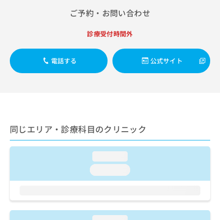
出
稿
クリ
資
ご予約・お問い合わせ
稿
ニッ
の
料
クナ
の
お
の
ビサ
お
問
診療受付時間外
ご
イト
問
い
請
への
い
合
お問
求
電話する
公式サイト
合
合せ
わ
は
フォ
わ
せ
こ
ーム
せ
は
ち
とな
は
こ
ら
りま
こ
ち
す。
ち
ら
クリ
無
ら
ニッ
料
同じエリア・診療科目のクリニック
クの
資
情
予
料
報
約・
の
症状
拡
loading...
のご
ご
充
loading...
相談
請
の
など
求
お
はで
は
申
きま
こ
せん
し
ので
ち
込