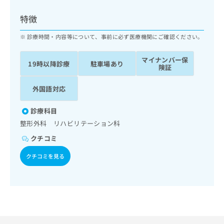
ッ
は
ク
こ
特徴
ナ
ち
ビ
診療時間・内容等について、事前に必ず医療機関にご確認ください。
ら
に
関
マイナンバー保
広
19時以降診療
駐車場あり
す
広
険証
告
る
告
代
お
出
外国語対応
理
問
稿
店
い
の
診療科目
合
の
お
整形外科 リハビリテーション科
わ
方
問
せ
い
は
クチコミ
は
合
こ
こ
クチコミを見る
わ
ち
ち
せ
ら
ら
は
こ
こち
ち
広
らは
広
ら
告
マイ
告
出
ナビ