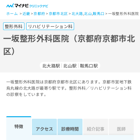
一
般
ホーム
近畿
京都府
京都市北区
北大路
,
北山
,
鞍馬口
一坂整形外科医院
ユ
整形外科
リハビリテーション科
ー
ザ
一坂整形外科医院（京都府京都市北
ー
区）
の
方
は
北大路駅
北山駅
鞍馬口駅
こ
ち
一坂整形外科医院は京都府京都市北区にあります。京都市営地下鉄
ら
烏丸線の北大路が最寄り駅です。整形外科／リハビリテーション科
の診察をしています。
医
マ
療
イ
関
ナ
係
ビ
者
ク
特徴
アクセス
診療時間
紹介記事
医師
の
リ
方
ニ