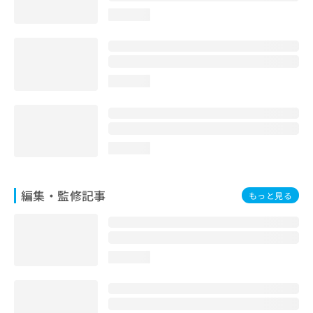
お
loading...
問
い
合
わ
せ
loading...
は
こ
ち
ら
loading...
編集・監修記事
もっと見る
loading...